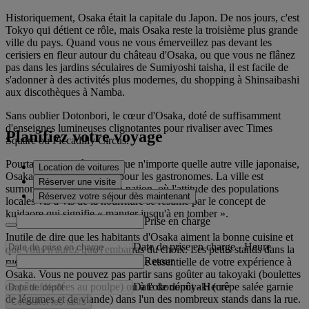
Historiquement, Osaka était la capitale du Japon. De nos jours, c'est
Tokyo qui détient ce rôle, mais Osaka reste la troisième plus grande
ville du pays. Quand vous ne vous émerveillez pas devant les
cerisiers en fleur autour du château d'Osaka, ou que vous ne flânez
pas dans les jardins séculaires de Sumiyoshi taisha, il est facile de
s'adonner à des activités plus modernes, du shopping à Shinsaibashi
aux discothèques à Namba.
Sans oublier Dotonbori, le cœur d'Osaka, doté de suffisamment
d'enseignes lumineuses clignotantes pour rivaliser avec Times
Planifiez votre voyage
Square ou Piccadilly Circus.
Pourtant, et peut-être plus que n'importe quelle autre ville japonaise,
Location de voitures
Osaka est une destination pour les gastronomes. La ville est
Réserver une visite
surnommée la cuisine de la nation, où l'attitude des populations
Réservez votre séjour dès maintenant
locales vis-à-vis de la nourriture se résume par le concept de
kuidaore qui signifie « manger jusqu'à en tomber ».
Prise en charge
Inutile de dire que les habitants d'Osaka aiment la bonne cuisine et
Date de prise en charge
-
Heure
que vous n'aurez que l'embarras du choix. Les petits stands dans la
Retour
rue, en particulier, sont une partie essentielle de votre expérience à
Osaka. Vous ne pouvez pas partir sans goûter au takoyaki (boulettes
Date de dépôt
-
Heure
de pâte fourrées au poulpe) ou à l'okonomiyaki (crêpe salée garnie
de légumes et de viande) dans l'un des nombreux stands dans la rue.
Consulter les tarifs