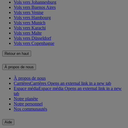
Vols vers Johannesburg
Vols vers Buenos Aires
Vols vers Venise
Vols vers Hambourg
Vols vers Munich
Vols vers Karachi
Vols vers Malte
Vols vers Düsseldorf
Vols vers Copenhague
Retour en haut
À propos de nous
À propos de nous
Carrières
Carrières Opens an external link in a new tab
Espace média
Espace média Opens an external link in a new
tab
Notre planète
Notre personnel
Nos communautés
Aide