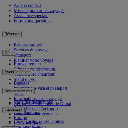
Aide et contact
Mises à jour sur les voyages
Assistance spéciale
Forum aux questions
Réserver
Réserver un vol
Services de voyage
Gérer
Transport
Planifier votre voyage
Enregistrement
Gérer votre réservation
Avant le départ
Voiture avec chauffeur
Statut du vol
Bagages
Informations visa et passeport
Nos destinations
Santé
Informations sur le voyage
Carte des destinations
Aéroport international de Dubai
Afrique
Depuis et vers l’aéroport
Découvrez
Asie-Pacifique
Règles et avertissements
Europe
Caractéristiques des cabines
Les Amériques
Boutique Emirates
Moyen-Orient