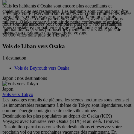
Mais les habitants d'Osaka sont encore plus accueillants et
chaleureux que ses restaurants. Les habitants sont connus pour être
Effectuez votre réservation sur emirates.com pour cumuler des Miles
hospitaliers, et même avec une population effleurant les trois
Skywards grâce à notre partenaire CarTrawler, avec lequel nous
millions, Osaka conserve son air de petite communauté amicale.
nous sommes associés pour comparer plus de 1 700 prestataires
Vous constaterez probablement que les habitants sont ravis de
internationaux et vous proposer les meilleurs tarifs dans plus de
discuter ou de donner des conseils de voyage.
50 000 villes dans plus de 145 pays.
Vols de Liban vers Osaka
1 destination
Vols de Beyrouth vers Osaka
Japon : nos destinations
Japon
Vols vers Tokyo
Les passages remplis de piétons, les scènes nocturnes sous néons et
les innombrables restaurants à thème de Tokyo sont légendaires, tout
comme l'énergie contagieuse de cette ville animée.
Destinations les plus populaires au départ de Osaka (KIX)
Voyagez avec Emirates vers Osaka (KIX) et au-delà. Trouvez
l’inspiration parmi nos conseils de destinations et réservez votre
prochain vol ou vos prochaines vacances dès maintenant. En