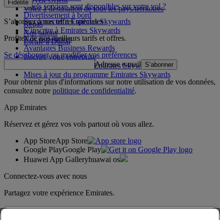
Fidélité
Quels services sont disponibles sur votre vol ?
Volez à destination de tous les pays/territoires
Divertissement à bord
S’abonner à nos offres spéciales
Se connecter à Emirates Skywards
Repas
S’inscrire à Emirates Skywards
Nos salons
Profitez de nos meilleurs tarifs et offres.
Nos partenaires
Escale à Dubai
Avantages Business Rewards
Se désabonner ou modifier vos préférences
Inscrire votre entreprise
Adresse e-mail
S’abonner
Règles du programme Emirates Skywards
Mises à jour du programme Emirates Skywards
Pour obtenir plus d'informations sur notre utilisation de vos données,
consultez notre
politique de confidentialité
.
App Emirates
Réservez et gérez vos vols partout où vous allez.
App Store
App Store
Google Play
Google Play
Huawei App Gallery
huawai os
Connectez-vous avec nous
Partagez votre expérience Emirates.