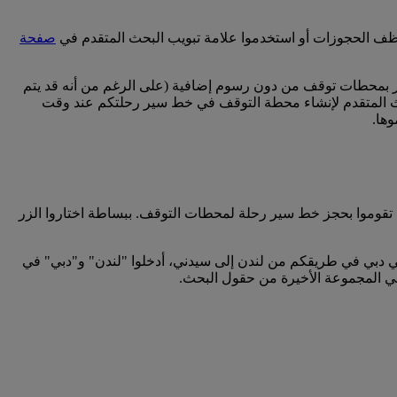
موظف الحجوزات أو استخدموا علامة تبويب البحث المتقدم في
صفحة
بمحطات توقف من دون رسوم إضافية (على الرغم من أنه قد يتم
 emirates.com، تأكدوا من استخدام علامة التبويب البحث المتقدم لإنشاء محطة التوقف في خط سير رحلتكم عند وقت
ها.
 تقوموا بحجز خط سير رحلة لمحطات التوقف. ببساطة اختاروا الزر
دبي في طريقكم من لندن إلى سيدني، أدخلوا "لندن" و"دبي" في
في المجموعة الأخيرة من حقول البحث.