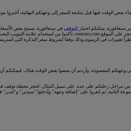
ء بعض الوقت فيها قبل متابعة السفر إلى وجهتكم النهائية، أخبروا 
ر سنغافورة، يمكنكم اختيار
التوقف
في سنغافورة. تسمح بعض الأسعار 
تطبيق ضرائب إضافية)، وقد تفرض أسعار أخرى رسوما. عند الحجز على الموقع
تطرأ تغييرات في الرسوم وذلك وفقا لشروط سعر التذكرة التي اشتريتمو
إلى وجهتكم المقصودة، وأردتم أن تمضوا بعض الوقت هناك، فيمكنكم أن
 من مراحل رحلتكم على حدة. على سبيل المثال، لحجز محطة توقف في 
عة الثانية. ثم انقروا على "إضافة وجهة" وأدخلوا "سيدني" و"لندن" 