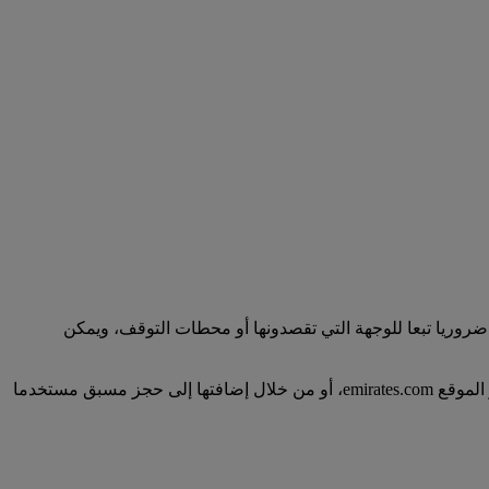
روريا تبعا للوجهة التي تقصدونها أو محطات التوقف، ويمكن
يعتمد توفر تأمين السفر على بلد مغادرتكم. إذا توفرت لدينا بوليصة تأمين سفر لخط سير رحلتك، يمكنك شراؤها عند قيامك بالحجز عبر الموقع emirates.com، أو من خلال إضافتها إلى حجز مسبق مستخدما