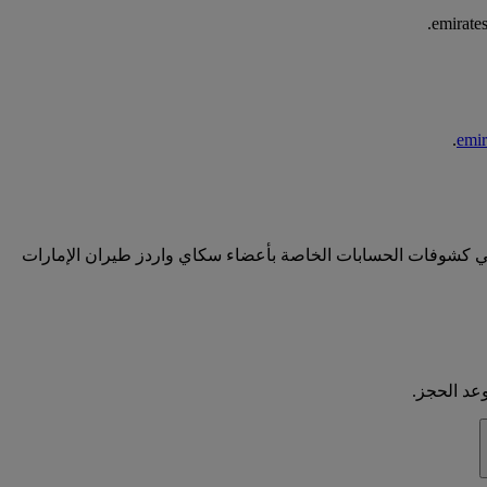
.
 ستظهر أميال سكاي واردز المكتسبة في كشوفات الحسابات الخاصة بأعضاء سكاي واردز طيران الإمارات
عد الحجز.