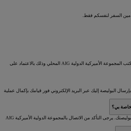
تأمين السفر لنفسكم فقط.
يرجى الرجوع إلى قسم الإلغاء في بوليصة التأمين على السفر لفهم إجراءات الإلغاء واستعادة الأموال. يخضع إلغاء البوليصة لموافقة مكتب المجموعة الأميركية الدولية AIG المحلي وذلك بالاعتماد على
كنكم الاطلاع على كامل تفاصيل البوليصة عبر الإنترنت قبل شراء التأمين على السفر. سوف تقوم المجموعة الأميركية الدولية AIG بإرسال البوليصة إليك عبر البريد الإلكتروني فور قيامك بإكمال عملية
لخاصة بي؟
تحتاج إلى إخطار المجموعة الدولية الأميركية AIG بأية تعديلات عن طريق الاتصال بالمجموعة باستخدام تفاصيل الاتصال الموجودة في بوليصتك. يرجى التأكد من الاتصال بالمجموعة الدولية الأميركية AIG