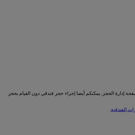
 حجز إلى خط سير رحلتكم لاحقا من خلال صفحة إدارة الحجز. يمكنكم أيضا إجراء حجز فندقي دون القيام بحجز
ات الفندقية
.