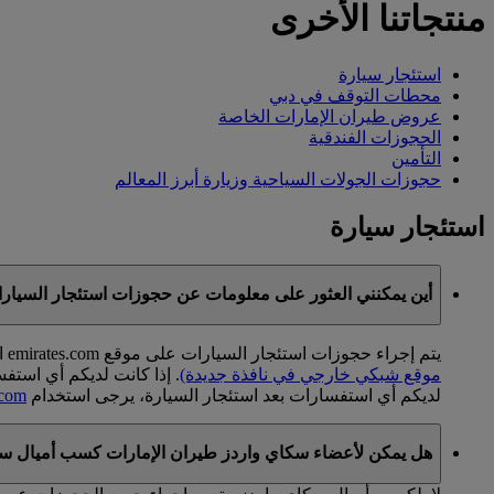
منتجاتنا الأخرى
استئجار سيارة
محطات التوقف في دبي
عروض طيران الإمارات الخاصة
الحجوزات الفندقية
التأمين
حجوزات الجولات السياحية وزيارة أبرز المعالم
استئجار سيارة
أين يمكنني العثور على معلومات عن حجوزات استئجار السيار
يتم إجراء حجوزات استئجار السيارات على موقع emirates.com الشبكي من خلال شريكنا كارترولر. إذا كانت لديكم أي أسئلة عن استئجار السيارات، يرجى
موقع شبكي خارجي في نافذة جديدة)
. إذا كانت لديكم أي استف
لديكم أي استفسارات بعد استئجار السيارة، يرجى استخدام
.com
هل يمكن لأعضاء سكاي واردز طيران الإمارات كسب أميال سكا