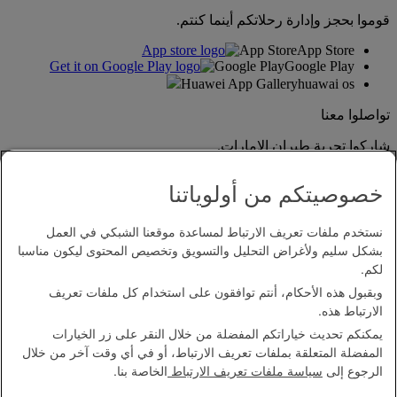
قوموا بحجز وإدارة رحلاتكم أينما كنتم.
App Store
App Store
Google Play
Google Play
Huawei App Gallery
huawai os
تواصلوا معنا
شاركوا تجربة طيران الإمارات.
خصوصيتكم من أولوياتنا
نستخدم ملفات تعريف الارتباط لمساعدة موقعنا الشبكي في العمل
بشكل سليم ولأغراض التحليل والتسويق وتخصيص المحتوى ليكون مناسبا
لكم.
وبقبول هذه الأحكام، أنتم توافقون على استخدام كل ملفات تعريف
بيان إمكانية الدخول
الارتباط هذه.
اتصل بنا
يمكنكم تحديث خياراتكم المفضلة من خلال النقر على زر الخيارات
سياسة الخصوصية
المفضلة المتعلقة بملفات تعريف الارتباط، أو في أي وقت آخر من خلال
الشروط والأحكام
الرجوع إلى
سياسة ملفات تعريف الارتباط
الخاصة بنا.
سياسة ملفات تعريف الارتباط
الأمن الإلكتروني