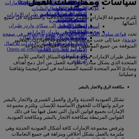
سياسات وممارسات العمل
Opens an external link in a new tab
in a new tab
التسلية للأطفال
السوق الحرة
تجربتكم على متن الطائرة
تناول الطعام في الدرجة السياحية
السفر لأصحاب الهمم مع طيران الإمارات
كوكبنا
شركاؤنا
الممتازة
متجرنا الرسمي
الأدوات والموارد
الترفيه عن الأطفال
المساعدة الخاصة والطلبات
سكاي واردز رايل
الاستدامة في العمليات
ألعاب الأطفال
وجبات الدرجة السياحية
الهاتف المتحرك وتطبيق طيران الإمارات
تلتزم مجموعة الإمارات بالممارسات الأخلاقية والمسؤولة في جميع
حاسبة الأميال
السياسة البيئية
المشروبات
أنشطة للأطفال
إلغاء حجز أو تغييره
أعمالها.
التقارير البيئية
تسجيل الدخول إلى سكاي واردز طيران
أسطول طائراتنا
تعطل الرحلات
الإمارات
مجتمعاتنا المحلية
بوينج 777
معلومات عن طيران الإمارات
تحدد
قواعد سلوك العمل التي نتبعها
(يفتح ملف بي دي إف في صفحة
سكاي واردز+
مؤسسة طيران الإمارات للأعمال
طائرة الإمارات A380
جديدة)
، جنبا إلى جنب مع سياسات مجموعة الإمارات، المعايير
الإنسانية
مؤسسة طيران الإمارات للأعمال
A350 طائرة الإمارات
المتوقعة من جميع الموظفين عند تنفيذ أعمال المجموعة.
الإنسانية Opens an external link in a new
الإمارات للطيران الخاص
tab
توزيع المقاعد
تشغل طيران الإمارات موقع عضو في الميثاق العالمي للأمم
الرعاية
المتحدة الذي يشكل مبادرة تطوعية للعمل من أجل دمج أهداف
ومبادئ الأمم المتحدة للتنمية المستدامة في استراتيجيتنا وثقافتنا
وعملياتنا.
مكافحة الرق والاتجار بالبشر
تشكل العبودية الحديثة والرق والعمل القسري والاتجار بالبشر
جرائم وانتهاكات للحقوق الأساسية للإنسان. وتلتزم مجموعة
الإمارات بجميع قوانين الدول التي تعمل فيها بما في ذلك
القوانين المرتبطة بمكافحة الاتجار بالبشر ومكافحة العبودية.
وترفض مجموعة الإمارات كافة أشكال العبودية الحديثة وهي
ملتزمة بالعمل بشكل أخلاقي وبنزاهة في جميع التعاملات