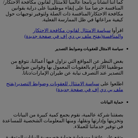
كما أننا أنشأنا برنامجا عالميا للامتثال لقانون مكافحة الاحتكار/
المنافسة حرصا منا على إبقاء موظفينا على دراية بقوانين
مكافحة الاحتكار/المنافسة ذات الصلة ولتوفير توجيهات حول
كيفية مراعاتها في ظل الممارسة الفعلية.
اقرأوا
سياسة الامتثال لقانون مكافحة الاحتكار
والمنافسة
(يفتح ملف بي دي إف في صفحة جديدة)
سياسة الامتثال للعقوبات وضوابط التصدير
بغض النظر عن المواقع التي نزاول فيها أعمالنا، نتوقع من
موظفينا الالتزام بالعقوبات المعمول بها وقوانين ضوابط
التصدير عند التصرف نيابة عن طيران الإمارات/دناتا.
اطلعوا على
سياسة الامتثال للعقوبات وضوابط التصدير
(يفتح
ملف بي دي إف في صفحة جديدة)
حماية البيانات
بصفتنا شركة عالمية، نقوم بجمع كمية كبيرة من البيانات
وتخزينها وإدارتها ونقلها، ومنها المعلومات الشخصية للمساعدة
في توفير خدماتنا للعملاء.
وتقع على عاتقنا مسؤولية حماية خصوصية البيانات المتوفرة