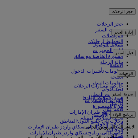
حجز الرحلات
حجز الرحلات
خدمات السفر
إدارة الحجز
المواصلات
التخطيط لرحلتكم
تسجيل الوصول
إدارة الحجوزات
قبل السفر
السيارة الخاصة مع سائق
حالة الرحلة
الأمتعة
معلومات تأشيرات الدخول
الوجهات
الصحة
معلومات السفر
خارطة مسارات الرحلات
دبي الدولي
أفريقيا
تجربة السفر
مواصلات المطار
آسيا والمحيط الهادئ
القواعد والإشعارات
أوروبا
مزايا المقصورة
الأميركتان
التسوق مع طيران الإمارات
برنامج الولاء
الشرق الأوسط
تجربة سفركم المقبلة
رحلات إلى جميع الدول/المناطق
الترفيه الجوي
الاشتراك بالعروض الخاصة
تسجيل الدخول إلى سكاي واردز طيران الإمارات
الوجبات
انضموا إلى برنامج سكاي واردز طيران الإمارات
صالاتنا
التوفير مع أحدث الأسعار والعروض من طيران الإمارات.