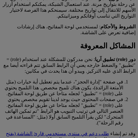
عن رحلة بتواريخ مرنة. عند استعمال الشبكة، يمكنكم استخدام أزرار
الأسهم للانتقال إلى تواريخ مختلفة. سيمنحكم هذا الفرصة لاختيار
التواريخ التي تناسب أوقاتكم وميزانيتكم.
الشروط والأحكام
: لمستخدمي لوحة المفاتيح، هناك إرشادات
إضافية تعرض على الشاشة.
المشاكل المعروفة
دور (role) تطبيق آريا
: نحن مدركون للمشكلة عند استخدام (role) =
"تطبيق" والضغط خارجه يعني أن الرابط السابق تتم قراءته أيضا مع
الرابط الذي عليه التركيز. ويبدو أن هذا يحدث في مكانين:
في صفحة "إدارة الحجز"، عندما يتم تعطيل أية خيارات (مثل
الأمتعة الزائدة)، يكون هناك تلميح مخصص. هذا التلميح يحتوي
على (role) = "تطبيق" لجعله متاحا عن طريق لوحة المفاتيح.
في صفحات المحتوى حيث يوجد لدينا تقويم مخصص يحتوي
على (role) = "تطبيق" لجعله متاحا عن طريق لوحة المفاتيح.
العنصر التالي في ترتيب التبويب هو الرابط "تم تمكين الهاتف
المتحرك" لكن يقرأ التلميح السابق أولا (مثل: "المساعدة في
رقم الرحلة").
وقد تم إنشاء
طلب دعم في منتدى مستخدمي قارئ الشاشة
(يفتح