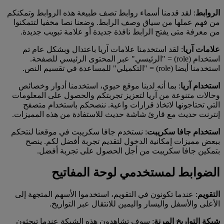
الروابط
: لقد قدمنا أسماء روابط تصف طبيعة هذه الروابط وتمكنكم
من فهم عملها من سياق وصف الرابط. وضعنا نصا مخفيا لتتمكنوا
من معرفة متى يفتح الرابط نافذة جديدة أو علامة تبويب جديدة.
علامات آريا
: لقد استخدمنا علامات آريا باعتدال وبشكل عام تم
استخدام (role) = "الرئيسي" عبر المحتوى الرئيسي للصفحة.
استخدمنا أيضا (role) = "التكميلي" للمساعدة في تقسيم النص.
استخدام آريا
: بما أنه لدينا موقع حيوي، استخدمنا أدوار وخصائص
وحالات متنوعة من آريا لتعزيز تجربتكم والحصول على المعلومات
التي تحتاجونها لاتخاذ قرارات واعية. ننصحكم باستخدام متصفح
إنترنت حديث مع قارئ شاشة حديث للاستفادة من هذه المميزات.
استخدام جافا سكريبت
: نستخدم جافا سكريبت في موقعنا لنتحكم
ببعض مميزات إمكانية الدخول لتقديم تجربة أفضل لكم. ينصح
بتمكين جافا سكريبت من أجل الحصول على تجربة أفضل.
الضوابط لمستخدمي لوحة المفاتيح
التقويم
: عندما تكونون في التقويم، استخدموا الأسهم المتجهة إلى
الأعلى والأسفل واليسار واليمين للانتقال عبر التواريخ.
شبكة التواريخ المرنة
: سوف تشاهدون هذه الشبكة عندما تبحثون