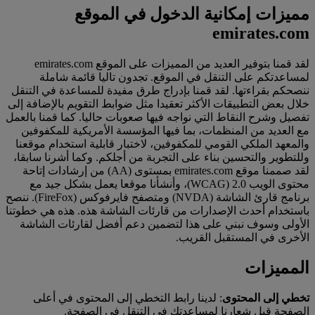
مميزات إمكانية الدخول في الموقع
emirates.com
لقد قمنا بتوفير العديد من المميزات على الموقع emirates.com
لمساعدتكم على التنقل في الموقع. تجدون تاليا قائمة شاملة
ننصحكم بقراءتها. لقد قمنا بإدراج طرق مفيدة للمساعدة في التنقل
خلال بعض التطبيقات الأكثر تعقيدا مثل ضوابط التقويم بالإضافة إلى
تفصيل وشرح النقاط التي نواجه فيها صعوبات حاليا. كما قمنا بالعمل
مع العديد من المنظمات، بما فيها المؤسسة الأمريكية للمكفوفين
والمعهد الملكي القومي للمكفوفين، لاختبار قابلية استخدام موقعنا
وللتطوير والتحسين بناء على التجربة من أجلكم. وكما أشرنا سابقا،
لقد صممنا موقع emirates.com بمستوى (AA) من إرشادات إتاحة
محتوى الويب 2.0 (WCAG)، وأنشأنا موقعا يعمل بشكل جيد مع
برنامج قارئ الشاشة (NVDA) ومتصفح فايرفوكس (FireFox). ننصح
باستخدام أحدث الإصدارات من قارئات الشاشة هذه. هذه هي خطوتنا
الأولى وسوف نبني على هذا لتضمين دعم أفضل لقارئات الشاشة
الأخرى في المستقبل القريب.
المميزات
تخطي إلى المحتوى
: لدينا رابط التخطي إلى المحتوى في أعلى
الصفحة قبل شعارنا لمساعدتك في التنقل في الصفحة.