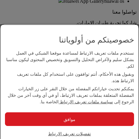
Huawei App Gallery
huawai os
تواصلوا معنا
شاركوا تجربة طيران الإمارات.
خصوصيتكم من أولوياتنا
نستخدم ملفات تعريف الارتباط لمساعدة موقعنا الشبكي في العمل
بشكل سليم ولأغراض التحليل والتسويق وتخصيص المحتوى ليكون مناسبا
لكم.
وبقبول هذه الأحكام، أنتم توافقون على استخدام كل ملفات تعريف
بيان إمكانية الدخول
الارتباط هذه.
اتصل بنا
يمكنكم تحديث خياراتكم المفضلة من خلال النقر على زر الخيارات
سياسة الخصوصية
المفضلة المتعلقة بملفات تعريف الارتباط، أو في أي وقت آخر من خلال
الشروط والأحكام
الرجوع إلى
سياسة ملفات تعريف الارتباط
الخاصة بنا.
سياسة ملفات تعريف الارتباط
الأمن الإلكتروني
بيان الشفافية بموجب قانون مكافحة العبودية الحديثة
موافق
خريطة الموقع
مجموعة الإمارات 2026 ©، جميع الحقوق محفوظة.
تفضيلات تعريف الارتباط