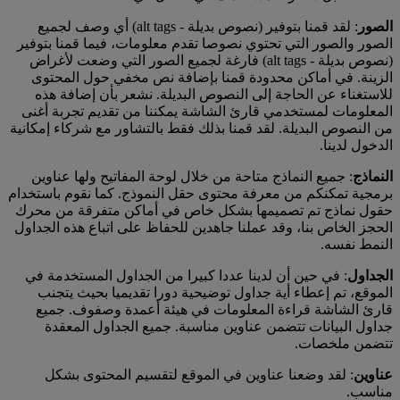
الصور
: لقد قمنا بتوفير (نصوص بديلة - alt tags) أي وصف لجميع
الصور والصور التي تحتوي نصوصا تقدم معلومات، فيما قمنا بتوفير
(نصوص بديلة - alt tags) فارغة لجميع الصور التي وضعت لأغراض
الزينة. في أماكن محدودة قمنا بإضافة نص مخفي حول المحتوى
للاستغناء عن الحاجة إلى النصوص البديلة. نشعر بأن إضافة هذه
المعلومات لمستخدمي قارئ الشاشة يمكننا من تقديم تجربة أغنى
من النصوص البديلة. لقد قمنا بذلك فقط بالتشاور مع شركاء إمكانية
الدخول لدينا.
النماذج
: جميع النماذج متاحة من خلال لوحة المفاتيح ولها عناوين
برمجية تمكنكم من معرفة محتوى حقل النموذج. كما نقوم باستخدام
حقول نماذج تم تصميمها بشكل خاص في أماكن متفرقة من محرك
الحجز الخاص بنا، وقد عملنا جاهدين للحفاظ على اتباع هذه الجداول
النمط نفسه.
الجداول
: في حين أن لدينا عددا كبيرا من الجداول المستخدمة في
الموقع، تم إعطاء أية جداول توضيحية دورا تقديميا بحيث يتجنب
قارئ الشاشة قراءة المعلومات في هيئة أعمدة وصفوف. جميع
جداول البيانات تتضمن عناوين مناسبة. جميع الجداول المعقدة
تتضمن ملخصات.
عناوين
: لقد وضعنا عناوين في الموقع لتقسيم المحتوى بشكل
مناسب.