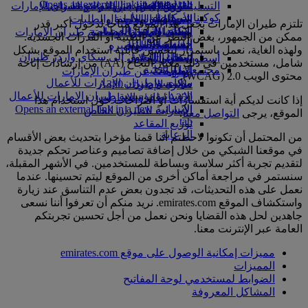
Opens an external link in a new tab
in a new tab
التسلية للأطفال
السوق الحرة
تجربتكم على متن الطائرة
تناول الطعام في الدرجة السياحية
السفر لأصحاب الهمم مع طيران الإمارات
كوكبنا
شركاؤنا
الممتازة
متجرنا الرسمي
الأدوات والموارد
الترفيه عن الأطفال
المساعدة الخاصة والطلبات
تلتزم طيران الإمارات بجعل هذا الموقع متاحا لدخول أكبر قدر
سكاي واردز رايل
الاستدامة في العمليات
ألعاب الأطفال
وجبات الدرجة السياحية
الهاتف المتحرك وتطبيق طيران الإمارات
ممكن من الجمهور، بغض النظر عن التقنية أو القدرات الجسدية.
حاسبة الأميال
السياسة البيئية
المشروبات
أنشطة للأطفال
إلغاء حجز أو تغييره
ولهذه الغاية، نعمل باستمرار لتحسين قابلية استخدام الموقع بشكل
التقارير البيئية
تسجيل الدخول إلى سكاي واردز طيران
أسطول طائراتنا
تعطل الرحلات
شامل، مستخدمين في ذلك معيار النجاح (AA) من إرشادات إتاحة
الإمارات
مجتمعاتنا المحلية
بوينج 777
معلومات عن طيران الإمارات
محتوى الويب 2.0 (WCAG).
سكاي واردز+
مؤسسة طيران الإمارات للأعمال
طائرة الإمارات A380
الإنسانية
مؤسسة طيران الإمارات للأعمال
A350 طائرة الإمارات
إذا كانت لديكم أية استفسارات أو اقتراحات حول استخدام هذا
الإنسانية Opens an external link in a new
الإمارات للطيران الخاص
الموقع، يرجى
التواصل معنا
.
tab
توزيع المقاعد
الرعاية
من المحتمل أن تكونوا لاحظتم أننا قمنا مؤخرا بتحديث بعض الأقسام
في موقعنا الشبكي من خلال إضافة تصاميم وعناصر تحكم جديدة
لتقديم تجربة أكثر سلاسة وبساطة للمستخدمين. في الأشهر المقبلة،
سنستمر في مراجعة أماكن أخرى من الموقع ليتم تحسينها. عندما
نعمل على هذه التحديثات، قد تجدون بعض عدم التناسق عند زيارة
واستكشاف الموقع emirates.com. نريد منكم أن تعرفوا أننا نسعى
جاهدين لحل هذه القضايا ونحن نعمل من أجل تحسين تجربتكم
العامة عبر الإنترنت معنا.
مميزات إمكانية الوصول على موقع emirates.com
المميزات
الضوابط لمستخدمي لوحة المفاتيح
المشاكل المعروفة