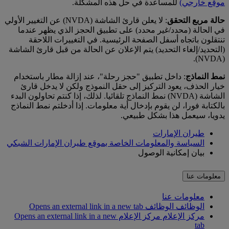
موقع خارجي)
للمساعدة في حل هذه المشكلة.
حالة مربع التحقق
: لا يعلن قارئ الشاشة (NVDA) عن التغيير الأولي
في الحالة (محدد/غير محدد) على تطبيق الحجز الذي يظهر عندما
تنتقلون باتجاه أسفل الصفحة الرئيسية. في التغييرات اللاحقة
(التحديد/إلغاء التحديد) يتم الإعلان عن الحالة من قبل قارئ الشاشة
(NVDA).
نمط النماذج
: داخل تطبيق "حجز رحلة"، عند إزالة مطار باستخدام
خيار الحذف، يعود التركيز إلى حقل النموذج ولكن لا يدخل قارئ
الشاشة (NVDA) نمط النماذج تلقائيا. لذلك، إذا كنتم تحاولون البدء
بالكتابة فورا، لن يقوم بإدخال أية معلومات. إذا أدخلتم نمط النماذج
يدويا، سيعمل هذا بشكل طبيعي.
طيران الإمارات
السياسة والمعلومات الخاصة بموقع طيران الإمارات الشبكي
بيان إمكانية الوصول
معلومات عنا
معلومات عنا
الوظائف
الوظائف Opens an external link in a new tab
مركز الإعلام
مركز الإعلام Opens an external link in a new
tab