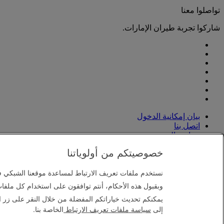
تواصلوا معنا
شاركوا تجربة طيران الإمارات.
بيان إمكانية الدخول
اتصل بنا
سياسة الخصوصية
الشروط والأحكام
خصوصيتكم من أولوياتنا
سياسة ملفات تعريف الارتباط
الأمن الإلكتروني
نستخدم ملفات تعريف الارتباط لمساعدة موقعنا الشبكي 
بيان الشفافية بموجب قانون مكافحة العبودية الحديثة
خريطة الموقع
وبقبول هذه الأحكام، أنتم توافقون على استخدام كل ملفات
يمكنكم تحديث خياراتكم المفضلة من خلال النقر على زر ا
مجموعة الإمارات 2026 ©، جميع الحقوق محفوظة.
إلى
سياسة ملفات تعريف الارتباط
الخاصة بنا.