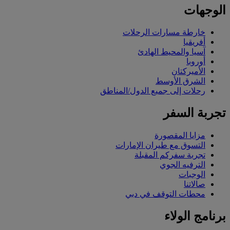
الوجهات
خارطة مسارات الرحلات
أفريقيا
آسيا والمحيط الهادئ
أوروبا
الأميركتان
الشرق الأوسط
رحلات إلى جميع الدول/المناطق
تجربة السفر
مزايا المقصورة
التسوق مع طيران الإمارات
تجربة سفركم المقبلة
الترفيه الجوي
الوجبات
صالاتنا
محطات التوقف في دبي
برنامج الولاء