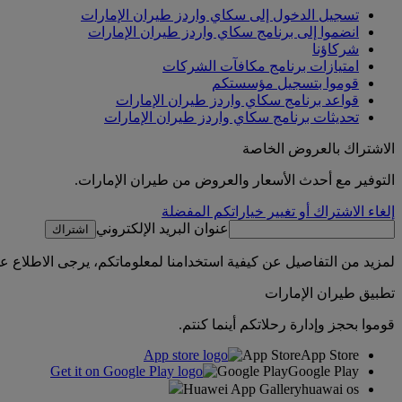
تسجيل الدخول إلى سكاي واردز طيران الإمارات
انضموا إلى برنامج سكاي واردز طيران الإمارات
شركاؤنا
امتيازات برنامج مكافآت الشركات
قوموا بتسجيل مؤسستكم
قواعد برنامج سكاي واردز طيران الإمارات
تحديثات برنامج سكاي واردز طيران الإمارات
الاشتراك بالعروض الخاصة
التوفير مع أحدث الأسعار والعروض من طيران الإمارات.
إلغاء الاشتراك أو تغيير خياراتكم المفضلة
عنوان البريد الإلكتروني
اشتراك
لمزيد من التفاصيل عن كيفية استخدامنا لمعلوماتكم، يرجى الاطلاع 
تطبيق طيران الإمارات
قوموا بحجز وإدارة رحلاتكم أينما كنتم.
App Store
App Store
Google Play
Google Play
Huawei App Gallery
huawai os