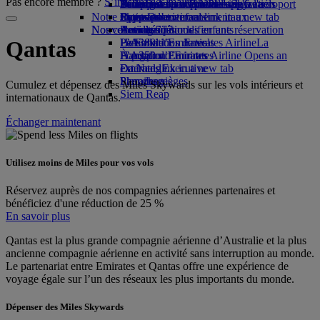
Pas encore membre ?
S’inscrire dès maintenant
Parking à l'aéroport
Boissons
Divertissements pour les enfants
Politique environnementale
Nice-Dubai
Se connecter à Emirates Skywards
Téléphone portable et l'application
Parking à l'aéroport
Notre flotte
Opens an external link in a new tab
Jouets pour enfants
Rapports environnementaux
Lyon-Dubai
Skywards+
Emirates
Nos communautés
Nouvelles destinations
Boeing 777
Activités pour les enfants
Annuler ou modifier une réservation
L’A380 d’Emirates
La Fondation Emirates Airline
Helsinki
Perturbations de vols
La
Qantas
L’A350 d’Emirates
Fondation Emirates Airline Opens an
Hangzhou
À propos d’Emirates
Emirates Executive
external link in a new tab
Da Nang
Plan des sièges
Parrainages
Shenzhen
Cumulez et dépensez des Miles Skywards sur les vols intérieurs et
Siem Reap
internationaux de Qantas.
Échanger maintenant
Utilisez moins de Miles pour vos vols
Réservez auprès de nos compagnies aériennes partenaires et
bénéficiez d'une réduction de 25 %
En savoir plus
Qantas est la plus grande compagnie aérienne d’Australie et la plus
ancienne compagnie aérienne en activité sans interruption au monde.
Le partenariat entre Emirates et Qantas offre une expérience de
voyage égale sur l’un des réseaux les plus importants du monde.
Dépenser des Miles Skywards