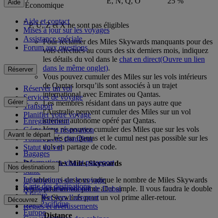
E, N, Q, O
25 %
Aide
Économique
Aide et contact
*
P, U, Z et X ne sont pas éligibles
Mises à jour sur les voyages
Assistance spéciale
Pour réclamer des Miles Skywards manquants pour des
Forum aux questions
vols effectués au cours des six derniers mois, indiquez
les détails du vol dans le
chat en direct
(Ouvre un lien
dans le même onglet)
.
Réserver
Vous pouvez cumuler des Miles sur les vols intérieurs
de Qantas lorsqu’ils sont associés à un trajet
Réserver un vol
international avec Emirates ou Qantas.
Services de voyage
Gérer
Les membres résidant dans un pays autre que
Transport
l'Australie peuvent cumuler des Miles sur un vol
Planifier votre voyage
intérieur autonome opéré par Qantas.
Enregistrement
Vous ne pouvez cumuler des Miles que sur les vols
Gérer votre réservation
Avant le départ
opérés par Qantas et le cumul nest pas possible sur les
Voiture avec chauffeur
vols en partage de code.
Statut du vol
Bagages
Informations visa et passeport
Dépenser des Miles Skywards
Nos destinations
Santé
Informations sur le voyage
Le tableau ci-dessous indique le nombre de Miles Skywards
Carte des destinations
Aéroport international de Dubai
requis pour un vol prime aller simple. Il vous faudra le double
Afrique
Depuis et vers l’aéroport
de Miles Skywards pour un vol prime aller-retour.
Découvrez
Asie-Pacifique
Règles et avertissements
Europe
Distance