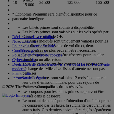
9 601-
10
63 500
125 000
166 500
15 000
* Économie Premium sera bientôt disponible pour ce
partenaire interligne
Les billets primes sont soumis à disponibilité.
Les billets primes sont valables sur les vols opérés par
Qantas avec un code QF.
Déclaration d'accessibilité
Les Miles indiqués sont uniquement valables pour les
Nous contacter
vols directs. En l’absence de vol direct, deux
Politique de confidentialité
récompenses ou plus peuvent être nécessaires.
Conditions générales
Les vols primes peuvent être réservés pour un aller
Politique en matière de cookies
simple ou un aller-retour.
Cyber-sécurité
Tous les vols doivent être confirmés au moment de
Déclaration de transparence vis-à-vis de la loi sur l’esclavage
l’échange des Miles. Les listes d’attente ne sont pas
moderne
permises.
Plan du site
Les billets primes sont valables 12 mois à compter de
Informations Légales
leur date d’émission initiale, pour des séjours de
© 2026 The Emirates Group. Tous droits réservés.
trois mois maximum.
Les coupons pour les billets primes ne peuvent être
utilisés dans le désordre.
Le montant demandé pour l’obtention d’un billet prime
ne comprend pas les taxes, la surcharge carburant et les
autres frais. Ces derniers doivent être réglés séparément.