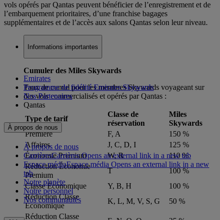
vols opérés par Qantas peuvent bénéficier de l’enregistrement et de
l’embarquement prioritaires, d’une franchise bagages
supplémentaires et de l’accès aux salons Qantas selon leur niveau.
Informations importantes
Cumuler des Miles Skywards
Emirates
Taux de cumul pour les membres Skywards voyageant sur
Programme de fidélité Emirates Skywards
des vols commercialisés et opérés par Qantas :
Nos Partenaires
Qantas
Classe de
Miles
Type de tarif
réservation
Skywards
À propos de nous
Première
F, A
150 %
Affaires
J, C, D, I
125 %
À propos de nous
Carrières
Carrières Opens an external link in a new tab
Économie Premium
W, R
110 %
Espace média
Espace média Opens an external link in a new
Réduction Économie
T
100 %
tab
Premium
Notre planète
Classe Économique
Y, B, H
100 %
Notre personnel
Réduction Classe
Nos communautés
K, L, M, V, S, G
50 %
Économique
Réduction Classe