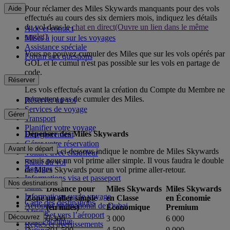
Pour réclamer des Miles Skywards manquants pour des vols
Aide
effectués au cours des six derniers mois, indiquez les détails
du vol dans le
chat en direct
(Ouvre un lien dans le même
Aide et contact
onglet)
.
Mises à jour sur les voyages
Assistance spéciale
Vous ne pouvez cumuler des Miles que sur les vols opérés par
Forum aux questions
GOL et le cumul n'est pas possible sur les vols en partage de
code.
Réserver
Les vols effectués avant la création du Compte du Membre ne
permettent pas de cumuler des Miles.
Réserver un vol
Services de voyage
Gérer
Transport
Planifier votre voyage
Dépenser des Miles Skywards
Enregistrement
Gérer votre réservation
Avant le départ
Le tableau ci-dessous indique le nombre de Miles Skywards
Voiture avec chauffeur
requis pour un vol prime aller simple. Il vous faudra le double
Statut du vol
Bagages
de Miles Skywards pour un vol prime aller-retour.
Informations visa et passeport
Nos destinations
Santé
Distance pour
Miles Skywards
Miles Skywards
Informations sur le voyage
Zone
un aller simple
en Classe
en Économie
Carte des destinations
Aéroport international de Dubai
(en miles)
Économique
Premium
Afrique
Depuis et vers l’aéroport
Découvrez
1
0-300
3 000
6 000
Asie-Pacifique
Règles et avertissements
2
301-500
4 500
9 000