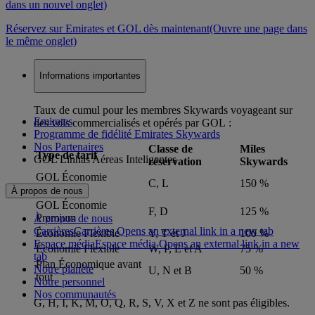
dans un nouvel onglet)
Réservez sur Emirates et GOL dès maintenant
(Ouvre une page dans
le même onglet)
Informations importantes
Taux de cumul pour les membres Skywards voyageant sur
Emirates
des vols commercialisés et opérés par GOL :
Programme de fidélité Emirates Skywards
Nos Partenaires
Classe de
Miles
Type de tarif
GOL Linhas Aéreas Inteligentes
réservation
Skywards
GOL Économie
C, L
150 %
Premium
À propos de nous
GOL Économie
F, D
125 %
Premium
À propos de nous
Carrières
Carrières Opens an external link in a new tab
Économie Flexible
Y, T et J
100 %
Espace média
Espace média Opens an external link in a new
Économie Flexible
W, P, E et A
75 %
tab
Plan Économique avant
Notre planète
U, N et B
50 %
tout
Notre personnel
Nos communautés
G, H, I, K, M, O, Q, R, S, V, X et Z ne sont pas éligibles.