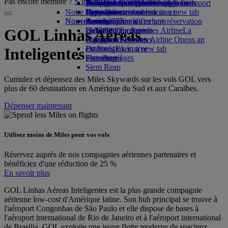
Pas encore membre ?
S’inscrire dès maintenant
Parking à l'aéroport
Boissons
Divertissements pour les enfants
Politique environnementale
Nice-Dubai
Se connecter à Emirates Skywards
Téléphone portable et l'application
Parking à l'aéroport
Notre flotte
Opens an external link in a new tab
Jouets pour enfants
Rapports environnementaux
Lyon-Dubai
Skywards+
Emirates
Nos communautés
Nouvelles destinations
Boeing 777
Activités pour les enfants
Annuler ou modifier une réservation
L’A380 d’Emirates
La Fondation Emirates Airline
Helsinki
Perturbations de vols
La
GOL Linhas Aéreas
L’A350 d’Emirates
Fondation Emirates Airline Opens an
Hangzhou
À propos d’Emirates
Emirates Executive
external link in a new tab
Da Nang
Inteligentes
Plan des sièges
Parrainages
Shenzhen
Siem Reap
Cumulez et dépensez des Miles Skywards sur les vols GOL vers
plus de 60 destinations en Amérique du Sud et aux Caraïbes.
Dépenser maintenant
Utilisez moins de Miles pour vos vols
Réservez auprès de nos compagnies aériennes partenaires et
bénéficiez d'une réduction de 25 %
En savoir plus
GOL Linhas Aéreas Inteligentes est la plus grande compagnie
aérienne low-cost d'Amérique latine. Son hub principal se trouve à
l'aéroport Congonhas de São Paulo et elle dispose de bases à
l'aéroport international de Rio de Janeiro et à l'aéroport international
de Brasilia. GOL exploite une jeune flotte moderne de spacieux