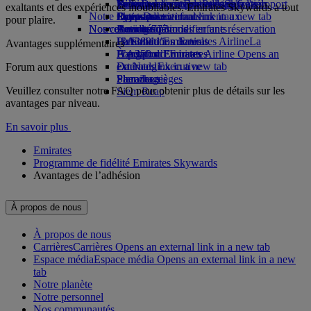
Parking à l'aéroport
Boissons
Divertissements pour les enfants
Politique environnementale
Nice-Dubai
Se connecter à Emirates Skywards
Téléphone portable et l'application
Parking à l'aéroport
exaltants et des expériences inoubliables. Emirates Skywards a tout
Notre flotte
Opens an external link in a new tab
Jouets pour enfants
Rapports environnementaux
Lyon-Dubai
Skywards+
Emirates
pour plaire.
Nos communautés
Nouvelles destinations
Boeing 777
Activités pour les enfants
Annuler ou modifier une réservation
L’A380 d’Emirates
La Fondation Emirates Airline
Helsinki
Perturbations de vols
La
Avantages supplémentaires
L’A350 d’Emirates
Fondation Emirates Airline Opens an
Hangzhou
À propos d’Emirates
Emirates Executive
external link in a new tab
Da Nang
Forum aux questions
Plan des sièges
Parrainages
Shenzhen
Veuillez consulter notre FAQ pour obtenir plus de détails sur les
Siem Reap
avantages par niveau.
En savoir plus
Emirates
Programme de fidélité Emirates Skywards
Avantages de l’adhésion
À propos de nous
À propos de nous
Carrières
Carrières Opens an external link in a new tab
Espace média
Espace média Opens an external link in a new
tab
Notre planète
Notre personnel
Nos communautés