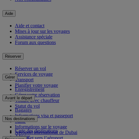
Aide
Aide et contact
Mises à jour sur les voyages
Assistance spéciale
Forum aux questions
Réserver
Réserver un vol
Services de voyage
Gérer
Transport
Planifier votre voyage
Enregistrement
Gérer votre réservation
Avant le départ
Voiture avec chauffeur
Statut du vol
Bagages
Informations visa et passeport
Nos destinations
Santé
Informations sur le voyage
Carte des destinations
Aéroport international de Dubai
Afrique
Depuis et vers l’aéroport