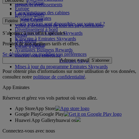
Découvrez
Asie-Pacifique
Règles et avertissements
Europe
Caractéristiques des cabines
Les Amériques
Boutique Emirates
Moyen-Orient
Fidélité
Quels services sont disponibles sur votre vol ?
Volez à destination de tous les pays/territoires
Divertissement à bord
S’abonner à nos offres spéciales
Se connecter à Emirates Skywards
Repas
S’inscrire à Emirates Skywards
Nos salons
Profitez de nos meilleurs tarifs et offres.
Nos partenaires
Escale à Dubai
Avantages Business Rewards
Se désabonner ou modifier vos préférences
Inscrire votre entreprise
Adresse e-mail
S’abonner
Règles du programme Emirates Skywards
Mises à jour du programme Emirates Skywards
Pour obtenir plus d'informations sur notre utilisation de vos données,
consultez notre
politique de confidentialité
.
App Emirates
Réservez et gérez vos vols partout où vous allez.
App Store
App Store
Google Play
Google Play
Huawei App Gallery
huawai os
Connectez-vous avec nous