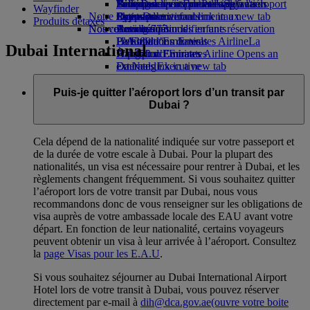
Parking à l'aéroport
Boissons
Divertissements pour les enfants
Politique environnementale
Nice-Dubai
Se connecter à Emirates Skywards
Téléphone portable et l'application
Parking à l'aéroport
Wayfinder
Notre flotte
Opens an external link in a new tab
Jouets pour enfants
Rapports environnementaux
Lyon-Dubai
Skywards+
Emirates
Produits détaxés
Nos communautés
Nouvelles destinations
Boeing 777
Activités pour les enfants
Annuler ou modifier une réservation
L’A380 d’Emirates
La Fondation Emirates Airline
Helsinki
Perturbations de vols
La
Dubai International
L’A350 d’Emirates
Fondation Emirates Airline Opens an
Hangzhou
À propos d’Emirates
Emirates Executive
external link in a new tab
Da Nang
Plan des sièges
Parrainages
Shenzhen
Siem Reap
Puis-je quitter l’aéroport lors d’un transit par
Dubai ?
Cela dépend de la nationalité indiquée sur votre passeport et
de la durée de votre escale à Dubai. Pour la plupart des
nationalités, un visa est nécessaire pour rentrer à Dubai, et les
règlements changent fréquemment. Si vous souhaitez quitter
l’aéroport lors de votre transit par Dubai, nous vous
recommandons donc de vous renseigner sur les obligations de
visa auprès de votre ambassade locale des EAU avant votre
départ. En fonction de leur nationalité, certains voyageurs
peuvent obtenir un visa à leur arrivée à l’aéroport. Consultez
la
page Visas pour les E.A.U
.
Si vous souhaitez séjourner au Dubai International Airport
Hotel lors de votre transit à Dubai, vous pouvez réserver
directement par e-mail à
dih@dca.gov.ae
(ouvre votre boite