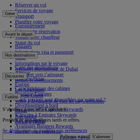
Réserver un vol
Services de voyage
Gérer
Transport
Planifier votre voyage
Enregistrement
Gérer votre réservation
Avant le départ
Voiture avec chauffeur
Statut du vol
Bagages
Informations visa et passeport
Nos destinations
Santé
Informations sur le voyage
Carte des destinations
Aéroport international de Dubai
Afrique
Depuis et vers l’aéroport
Découvrez
Asie-Pacifique
Règles et avertissements
Europe
Caractéristiques des cabines
Les Amériques
Boutique Emirates
Moyen-Orient
Fidélité
Quels services sont disponibles sur votre vol ?
Volez à destination de tous les pays/territoires
Divertissement à bord
S’abonner à nos offres spéciales
Se connecter à Emirates Skywards
Repas
S’inscrire à Emirates Skywards
Nos salons
Profitez de nos meilleurs tarifs et offres.
Nos partenaires
Escale à Dubai
Avantages Business Rewards
Se désabonner ou modifier vos préférences
Inscrire votre entreprise
Adresse e-mail
S’abonner
Règles du programme Emirates Skywards