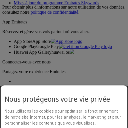
Mises à jour du programme Emirates Skywards
Pour obtenir plus d'informations sur notre utilisation de vos données,
consultez notre
politique de confidentialité
.
App Emirates
Réservez et gérez vos vols partout où vous allez.
App Store
App Store
Google Play
Google Play
Huawei App Gallery
huawai os
Connectez-vous avec nous
Partagez votre expérience Emirates.
Nous protégeons votre vie privée
Nous utilisons les cookies pour optimiser le fonctionnement
de notre site Internet, pour les analyses, le marketing et pour
Déclaration d'accessibilité
personnaliser les contenus que vous visualisez.
Nous contacter