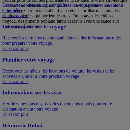
parfaits pour de courtes promenades. Mais aucune visite au Mexique
Découvrez comment nous simplifions les voyages avec les enfants
ne serait complète sans goûter à sa cuisine mondialement connue.
et les bébés
Commencez par un taco al barbacoa et des tortillas dans une des
En savoir plus
cantinas colorées qui bordent les rues. Ou essayez les chiles en
nogada, des piments poblano farcis et servis avec une sauce aux
Informations sur le voyage
noix et des grenades.
Recevez les dernières recommandations et des informations utiles
pour préparer votre voyage
En savoir plus
Planifier votre voyage
Découvrez les hôtels, les locations de voiture, les visites et les
activités à ajouter à votre prochain voyage
En savoir plus
Informations sur les visas
Vérifiez que vous disposez des documents requis pour votre
destination avant votre voyage
En savoir plus
Découvrir Dubai