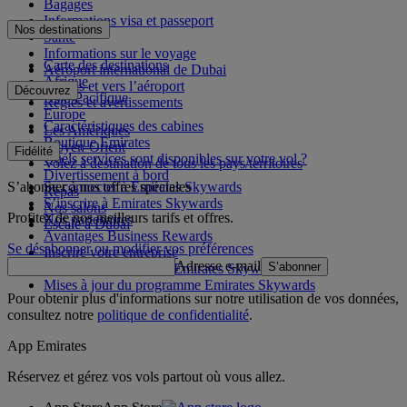
Bagages
Informations visa et passeport
Nos destinations
Santé
Informations sur le voyage
Carte des destinations
Aéroport international de Dubai
Afrique
Depuis et vers l’aéroport
Découvrez
Asie-Pacifique
Règles et avertissements
Europe
Caractéristiques des cabines
Les Amériques
Boutique Emirates
Moyen-Orient
Fidélité
Quels services sont disponibles sur votre vol ?
Volez à destination de tous les pays/territoires
Divertissement à bord
S’abonner à nos offres spéciales
Se connecter à Emirates Skywards
Repas
S’inscrire à Emirates Skywards
Nos salons
Profitez de nos meilleurs tarifs et offres.
Nos partenaires
Escale à Dubai
Avantages Business Rewards
Se désabonner ou modifier vos préférences
Inscrire votre entreprise
Adresse e-mail
S’abonner
Règles du programme Emirates Skywards
Mises à jour du programme Emirates Skywards
Pour obtenir plus d'informations sur notre utilisation de vos données,
consultez notre
politique de confidentialité
.
App Emirates
Réservez et gérez vos vols partout où vous allez.