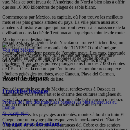
vue. Mais ce petit joyau de l’Amérique du Nord a bien plus à offrir
que ses 10 000 kilomètres de plages de sable blanc.
Commençons par Mexico, sa capitale, où l’on trouve les meilleurs
mets et les plus grands artistes du pays. La ville plaira aussi aux
amateurs d’histoire antique qui pourront revenir à la naissance de la
civilisation dans la cité de Teotihuacan à quelques minutes de route.
Mexique : nos destinations
Au sud-est, sur la péninsule du Yucatán se trouve Chichen Itza, un
site classé au Patrimoine mondial de l’UNESCO qui témoigne
Vols vers Mexico
encore de la grandeur passée de l’empire maya. Les eaux émeraude
Les vols vers Mexico vous font embarquer dans une aventure
du Yucatán en font un lieu de plongée et de pêche sportive
sensorielles, avec des vues, des sons et des saveurs à la fois
privilégié. Sinon, vous pouvez plonger dans l’un des 7 000 cénotes
nouveaux et familiers.
de l’État. C’est là encore que l’on trouve les nombreux complexe
hôteliers prisés des touristes, avec Cancun, Playa del Carmen,
Avant le départ
Tulum et Cozumel en tête de liste.
Pour découvrir le cœur du Mexique, rendez-vous à Oaxaca et
Franchises bagages
familiarisez-vous avec l’art et le charme des cultures indigènes du
pays. Là, vous pourrez vous offrir un châle fait main ou un rebozo
Profitez de l’une des franchises bagages les plus généreuses au
dont la confection fait appel à un savoir-faire ancestral.
monde
En savoir plus
Si vous préférez les paysages accidentés, montez à bord du train El
Chepe pour un voyage pittoresque vers le nord-ouest et l’État de
Voyager avec des enfants
Chihuahua où se trouvent les Barrancas del Cobre et des sentiers