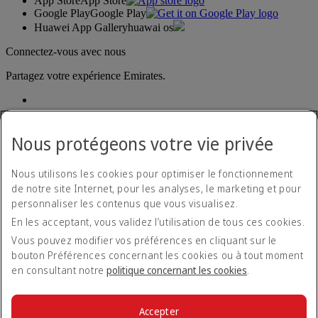
App Store
App Store
Google Play
Google Play
Huawei App Gallery
huawai os
Connectez-vous avec nous
Partagez votre expérience Emirates.
Nous protégeons votre vie privée
Nous utilisons les cookies pour optimiser le fonctionnement
de notre site Internet, pour les analyses, le marketing et pour
Déclaration d'accessibilité
personnaliser les contenus que vous visualisez.
Nous contacter
En les acceptant, vous validez l’utilisation de tous ces cookies.
Politique de confidentialité
Conditions générales
Vous pouvez modifier vos préférences en cliquant sur le
Politique en matière de cookies
bouton Préférences concernant les cookies ou à tout moment
Cyber-sécurité
en consultant notre
politique concernant les cookies
.
Déclaration de transparence vis-à-vis de la loi sur l’esclavage
moderne
Plan du site
Accepter
Informations Légales