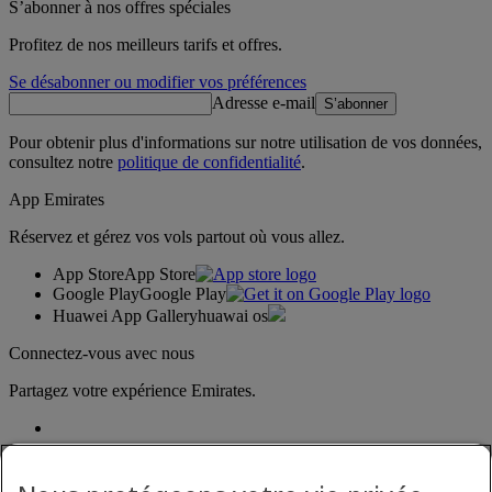
S’abonner à nos offres spéciales
Profitez de nos meilleurs tarifs et offres.
Se désabonner ou modifier vos préférences
Adresse e-mail
S’abonner
Pour obtenir plus d'informations sur notre utilisation de vos données,
consultez notre
politique de confidentialité
.
App Emirates
Réservez et gérez vos vols partout où vous allez.
App Store
App Store
Google Play
Google Play
Huawei App Gallery
huawai os
Connectez-vous avec nous
Partagez votre expérience Emirates.