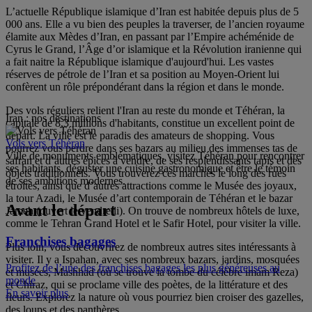
L’actuelle République islamique d’Iran est habitée depuis plus de 5
000 ans. Elle a vu bien des peuples la traverser, de l’ancien royaume
élamite aux Mèdes d’Iran, en passant par l’Empire achéménide de
Cyrus le Grand, l’Âge d’or islamique et la Révolution iranienne qui
a fait naitre la République islamique d'aujourd'hui. Les vastes
réserves de pétrole de l’Iran et sa position au Moyen-Orient lui
confèrent un rôle prépondérant dans la région et dans le monde.
Des vols réguliers relient l'Iran au reste du monde et Téhéran, la
Iran : nos destinations
capitale de 8,3 millions d'habitants, constitue un excellent point de
départ. La ville est le paradis des amateurs de shopping. Vous
Vols vers Téhéran
pourrez vous perdre dans ses bazars au milieu des immenses tas de
Ville de monuments emblématiques, visitez Téhéran pour rencontrer
safran et d’autres épices à vendre, de ses resplendissants tapis et des
ses habitants, déguster une cuisine gastronomique et être le témoin
objets traditionnels. Vous trouverez ces marchés le long des rues
de ses ambitions modernes.
étroites, ainsi que d’autres attractions comme le Musée des joyaux,
la tour Azadi, le Musée d’art contemporain de Téhéran et le bazar
Avant le départ
Jameh (ouvert le vendredi). On trouve de nombreux hôtels de luxe,
comme le Tehran Grand Hotel et le Safir Hotel, pour visiter la ville.
Franchises bagages
Plus loin, vous découvrirez de nombreux autres sites intéressants à
visiter. Il y a Ispahan, avec ses nombreux bazars, jardins, mosquées
Profitez de l’une des franchises bagages les plus généreuses au
et musées, Mashhad (où se trouve la tombe du célèbre imam Reza)
monde
et Chiraz, qui se proclame ville des poètes, de la littérature et des
En savoir plus
fleurs. Explorez la nature où vous pourriez bien croiser des gazelles,
des loups et des panthères.