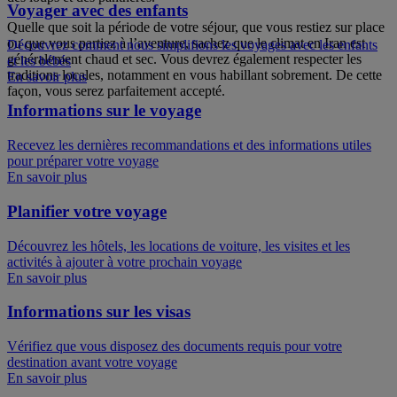
Voyager avec des enfants
Quelle que soit la période de votre séjour, que vous restiez sur place
ou que vous partiez à l’aventure, sachez que le climat en Iran est
Découvrez comment nous simplifions les voyages avec les enfants
généralement chaud et sec. Vous devrez également respecter les
et les bébés
traditions locales, notamment en vous habillant sobrement. De cette
En savoir plus
façon, vous serez parfaitement accepté.
Informations sur le voyage
Recevez les dernières recommandations et des informations utiles
pour préparer votre voyage
En savoir plus
Planifier votre voyage
Découvrez les hôtels, les locations de voiture, les visites et les
activités à ajouter à votre prochain voyage
En savoir plus
Informations sur les visas
Vérifiez que vous disposez des documents requis pour votre
destination avant votre voyage
En savoir plus