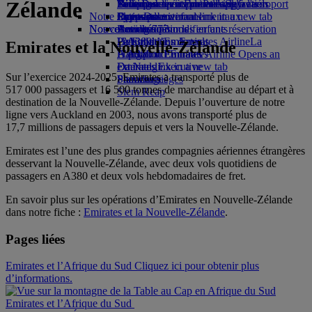
Zélande
Parking à l'aéroport
Boissons
Divertissements pour les enfants
Politique environnementale
Nice-Dubai
Se connecter à Emirates Skywards
Téléphone portable et l'application
Parking à l'aéroport
Notre flotte
Opens an external link in a new tab
Jouets pour enfants
Rapports environnementaux
Lyon-Dubai
Skywards+
Emirates
Nos communautés
Nouvelles destinations
Boeing 777
Activités pour les enfants
Annuler ou modifier une réservation
L’A380 d’Emirates
La Fondation Emirates Airline
Helsinki
Perturbations de vols
La
Emirates et la Nouvelle-Zélande
L’A350 d’Emirates
Fondation Emirates Airline Opens an
Hangzhou
À propos d’Emirates
Emirates Executive
external link in a new tab
Da Nang
Sur l’exercice 2024-2025, Emirates a transporté plus de
Plan des sièges
Parrainages
Shenzhen
517 000 passagers et 16 500 tonnes de marchandise au départ et à
Siem Reap
destination de la Nouvelle-Zélande. Depuis l’ouverture de notre
ligne vers Auckland en 2003, nous avons transporté plus de
17,7 millions de passagers depuis et vers la Nouvelle-Zélande.
Emirates est l’une des plus grandes compagnies aériennes étrangères
desservant la Nouvelle-Zélande, avec deux vols quotidiens de
passagers en A380 et deux vols hebdomadaires de fret.
En savoir plus sur les opérations d’Emirates en Nouvelle-Zélande
dans notre fiche :
Emirates et la Nouvelle-Zélande
.
Pages liées
Emirates et l’Afrique du Sud Cliquez ici pour obtenir plus
d’informations.
Emirates et l’Afrique du Sud