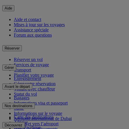
Aide
Aide et contact
Mises à jour sur les voyages
Assistance spéciale
Forum aux questions
Réserver
Réserver un vol
Services de voyage
Gérer
Transport
Planifier votre voyage
Enregistrement
Gérer votre réservation
Avant le départ
Voiture avec chauffeur
Statut du vol
Bagages
Informations visa et passeport
Nos destinations
Santé
Informations sur le voyage
Carte des destinations
Aéroport international de Dubai
Afrique
Depuis et vers l’aéroport
Découvrez
Asie-Pacifique
Règles et avertissements