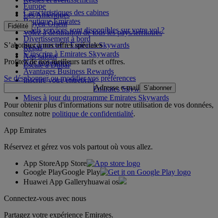
Europe
Caractéristiques des cabines
Les Amériques
Boutique Emirates
Moyen-Orient
Fidélité
Quels services sont disponibles sur votre vol ?
Volez à destination de tous les pays/territoires
Divertissement à bord
S’abonner à nos offres spéciales
Se connecter à Emirates Skywards
Repas
S’inscrire à Emirates Skywards
Nos salons
Profitez de nos meilleurs tarifs et offres.
Nos partenaires
Escale à Dubai
Avantages Business Rewards
Se désabonner ou modifier vos préférences
Inscrire votre entreprise
Adresse e-mail
S’abonner
Règles du programme Emirates Skywards
Mises à jour du programme Emirates Skywards
Pour obtenir plus d'informations sur notre utilisation de vos données,
consultez notre
politique de confidentialité
.
App Emirates
Réservez et gérez vos vols partout où vous allez.
App Store
App Store
Google Play
Google Play
Huawei App Gallery
huawai os
Connectez-vous avec nous
Partagez votre expérience Emirates.