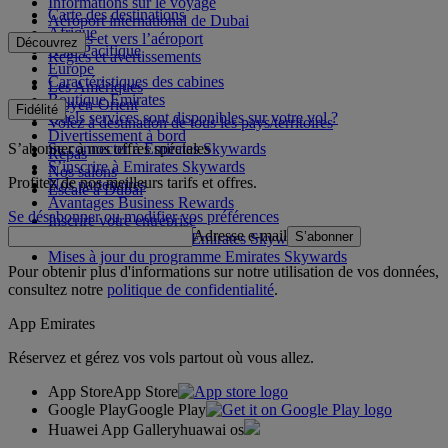
Informations sur le voyage
Carte des destinations
Aéroport international de Dubai
Afrique
Depuis et vers l’aéroport
Découvrez
Asie-Pacifique
Règles et avertissements
Europe
Caractéristiques des cabines
Les Amériques
Boutique Emirates
Moyen-Orient
Fidélité
Quels services sont disponibles sur votre vol ?
Volez à destination de tous les pays/territoires
Divertissement à bord
S’abonner à nos offres spéciales
Se connecter à Emirates Skywards
Repas
S’inscrire à Emirates Skywards
Nos salons
Profitez de nos meilleurs tarifs et offres.
Nos partenaires
Escale à Dubai
Avantages Business Rewards
Se désabonner ou modifier vos préférences
Inscrire votre entreprise
Adresse e-mail
S’abonner
Règles du programme Emirates Skywards
Mises à jour du programme Emirates Skywards
Pour obtenir plus d'informations sur notre utilisation de vos données,
consultez notre
politique de confidentialité
.
App Emirates
Réservez et gérez vos vols partout où vous allez.
App Store
App Store
Google Play
Google Play
Huawei App Gallery
huawai os