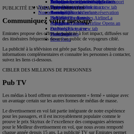
Parking à l'aéroport
Boissons
Divertissements pour les enfants
Politique environnementale
Nice-Dubai
Se connecter à Emirates Skywards
Téléphone portable et l'application
Parking à l'aéroport
Notre flotte
Opens an external link in a new tab
Jouets pour enfants
Rapports environnementaux
Lyon-Dubai
Skywards+
Emirates
PUBLICITÉ EN VOL AVEC EMIRATES
Nos communautés
Nouvelles destinations
Boeing 777
Activités pour les enfants
Annuler ou modifier une réservation
L’A380 d’Emirates
La Fondation Emirates Airline
Helsinki
Perturbations de vols
La
Communiquez votre message
L’A350 d’Emirates
Fondation Emirates Airline Opens an
Hangzhou
À propos d’Emirates
Emirates Executive
external link in a new tab
Da Nang
Emirates propose des offres de publicité à fort impact, diffusées sur
Plan des sièges
Parrainages
Shenzhen
des itinéraires fréquentés devant un public de voyageurs ciblé.
Siem Reap
La publicité à la télévision est gérée par Spafax. Pour obtenir des
informations complémentaires et connaitre les personnes à contacter,
suivez les liens ci-dessous.
CIBLER DES MILLIONS DE PERSONNES
Pub TV
Les médias à bord offrent un environnement « fermé » unique avec
un avantage certain sur les autres formes de médias de masse.
Le divertissement en vol fait partie intégrante de notre expérience
pour les passagers, et il est incroyablement populaire comme le
prouve le prix Skytrax de l’excellence des compagnies aériennes
pour le Meilleur divertissement en vol, que nous avons remporté
chaque année depuis 15 ans. La publicité TV sur Emirates permet