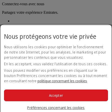
Connectez-vous avec nous
Partagez votre expérience Emirates.
Nous protégeons votre vie privée
Nous utilisons les cookies pour optimiser le fonctionnement
de notre site Internet, pour les analyses, le marketing et pour
Déclaration d'accessibilité
personnaliser les contenus que vous visualisez.
Nous contacter
En les acceptant, vous validez l’utilisation de tous ces cookies.
Politique de confidentialité
Conditions générales
Vous pouvez modifier vos préférences en cliquant sur le
Politique en matière de cookies
bouton Préférences concernant les cookies ou à tout moment
Cyber-sécurité
en consultant notre
politique concernant les cookies
.
Déclaration de transparence vis-à-vis de la loi sur l’esclavage
moderne
Plan du site
Accepter
Informations Légales
© 2026 The Emirates Group. Tous droits réservés.
Préférences concernant les cookies