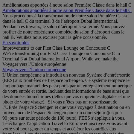
Améliorations apportées à notre salon Première Classe dans le hall C
Améliorations apportées à notre salon Première Classe dans le hall C
Nous procédons à la transformation de notre salon Première Classe
dans le hall C du terminal 3 de l’aéroport Dubai International.
Pendant ces travaux, le salon d’aéroport sera fermé. Vous pouvez
profiter de notre expérience complète du salon d’aéroport dans le
hall B. Veuillez nous excuser pour la gêne occasionnée.
En savoir plus
Improvements to our First Class Lounge on Concourse C
We’re transforming our First Class Lounge on Concourse C in
Terminal 3 at Dubai International Airport. While we make the
Voyager vers l’Union européenne
Voyager vers l’Union européenne
L’Union européenne a introduit un nouveau Système d’entrée/sortie
(EES) aux frontières de l’espace Schengen. Ce système remplace le
tamponnage manuel des passeports par un enregistrement numérique
de votre entrée et sortie, incluant des informations de base ainsi que
des données biométriques (telles que vos empreintes digitales et une
photo de votre visage). Si vous n’êtes pas un ressortissant de
l’UE/de l’espace Schengen et que vous voyagez à destination ou en
provenance de l’espace Schengen pour un court séjour (jusqu’à
90 jours sur toute période de 180 jours), l’EES s’applique à vous.
Téléchargez l’application Travel to Europe et inscrivez-vous avant
votre vol pour gagner du temps et accélérer les contrôles aux