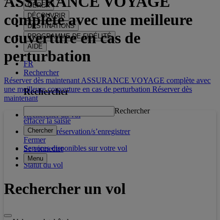
ASSURANCE VOYAGE
GÉRER
complète
avec une meilleure
DÉCOUVRIR
DESTINATIONS
couverture en cas de
PROGRAMME DE FIDÉLITÉ
AIDE
perturbation
FR
Rechercher
Réserver dès maintenant ASSURANCE VOYAGE complète avec
une meilleure couverture en cas de perturbation
Réserver dès
Rechercher
maintenant
Rechercher
Rechercher un vol
effacer la saisie
Chercher
Gérer une réservation/s’enregistrer
Fermer
Services disponibles sur votre vol
Se connecter
Menu
Statut du vol
Rechercher un vol