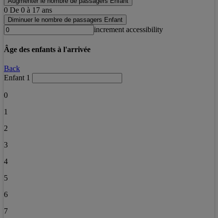
Augmenter le nombre de passagers Enfant
0
De 0 à 17 ans
Diminuer le nombre de passagers Enfant
increment accessibility
Âge des enfants à l'arrivée
Back
Enfant 1
0
1
2
3
4
5
6
7