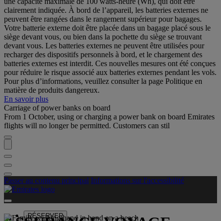
une capacité maximale de 100 watts-heure (Wh), qui doit être
clairement indiquée. À bord de l’appareil, les batteries externes ne
peuvent être rangées dans le rangement supérieur pour bagages.
Votre batterie externe doit être placée dans un bagage placé sous le
siège devant vous, ou bien dans la pochette du siège se trouvant
devant vous. Les batteries externes ne peuvent être utilisées pour
recharger des dispositifs personnels à bord, et le chargement des
batteries externes est interdit. Ces nouvelles mesures ont été conçues
pour réduire le risque associé aux batteries externes pendant les vols.
Pour plus d’informations, veuillez consulter la page Politique en
matière de produits dangereux.
En savoir plus
Carriage of power banks on board
From 1 October, using or charging a power bank on board Emirates
flights will no longer be permitted. Customers can stil
Passer au contenu principal
Informations sur l'accessibilité
RÉSERVER