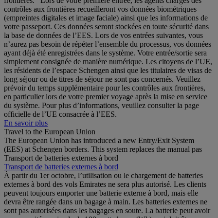
frontières. Lors de votre première entrée, les agents chargés des
contrôles aux frontières recueilleront vos données biométriques
(empreintes digitales et image faciale) ainsi que les informations de
votre passeport. Ces données seront stockées en toute sécurité dans
la base de données de l’EES. Lors de vos entrées suivantes, vous
n’aurez pas besoin de répéter l’ensemble du processus, vos données
ayant déjà été enregistrées dans le système. Votre entrée/sortie sera
simplement consignée de manière numérique. Les citoyens de l’UE,
les résidents de l’espace Schengen ainsi que les titulaires de visas de
long séjour ou de titres de séjour ne sont pas concernés. Veuillez
prévoir du temps supplémentaire pour les contrôles aux frontières,
en particulier lors de votre premier voyage après la mise en service
du système. Pour plus d’informations, veuillez consulter la page
officielle de l’UE consacrée à l’EES.
En savoir plus
Travel to the European Union
The European Union has introduced a new Entry/Exit System
(EES) at Schengen borders. This system replaces the manual pas
Transport de batteries externes à bord
Transport de batteries externes à bord
À partir du 1er octobre, l’utilisation ou le chargement de batteries
externes à bord des vols Emirates ne sera plus autorisé. Les clients
peuvent toujours emporter une batterie externe à bord, mais elle
devra être rangée dans un bagage à main. Les batteries externes ne
sont pas autorisées dans les bagages en soute. La batterie peut avoir