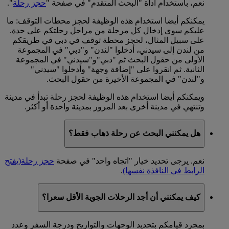
نعم، باستخدام أداة "البحث المتقدم" في صفحة "
حجز رحلة
".
يمكنكم أيضا استخدام هذه الوظيفة لحجز محطات التوقف: ما
عليكم سوى إدخال كل مرحلة من مراحل رحلتكم على حدة.
على سبيل المثال، لحجز محطة توقف في دبي في طريقكم
من لندن إلى سيدني، أدخلوا "لندن" و"دبي" في المجموعة
الأولى من حقول البحث ثم "دبي"و"سيدني" في المجموعة
الثانية. ثم انقروا على "إضافة وجهة" وأدخلوا "سيدني"
و"لندن" في المجموعة الأخيرة من حقول البحث.
ويمكنكم أيضا استخدام هذه الوظيفة لحجز رحلة تبدأ في مدينة
وتنتهي في مدينة أخرى بعد المرور بمدينة واحدة أو أكثر.
هل يمكنني البحث عن رحلة ذهاب فقط؟
نعم. يرجى تحديد خيار "اتجاه واحد" في صفحة
حجز رحلة
(يفتح
الرابط في النافذة نفسها)
.
كيف يمكنني أن أجد الرحلات الجوية الأقل سعرا؟
بمجرد قيامكم بتحديد الوجهات والتواريخ ودرجة السفر وعدد