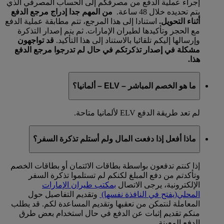
إجراء عملية الدفع من مصرفكم إلى الحساب المصرفي الذي
يتم تحديده خلال 48 ساعة.
من المهم جدا إدراج مرجع الدفع
أثناء التحويل.
استنادا إلى هذا المرجع، تتم مطابقة عملية الدفع
مع الحجز وتأكيدها لطيران الإمارات. ثم يتم إصدار التذكرة
وإرسالها إليكم تلقائيا بالاستناد إلى هذا التأكيد.
قد تواجهون
مشكلة في إصدار تذكرتكم في حال لم تدرجوا مرجع الدفع
هذا.
ما هو الخصم المباشر – ELV – ألمانيا؟
لم تعد طريقة الدفع ELV لألمانيا متاحة.
ماذا أفعل إذا دفعت المال ولم أستلم تذكرة السفر؟
إذا كنتم تدفعون بواسطة بطاقات الائتمان أو بطاقات الخصم
وتأكدتم من دفع المبلغ لكنكم لم تستلموا تذكرة السفر
الإلكترونية، يرجى الاتصال
بمكتب طيران الإمارات
المحلي
(يفتح في النافذة نفسها)
وتقديم التفاصيل حول
المعاملة لنتمكن من تعقبها وتقديم المساعدة لكم. قد يطلب
منكم تقديم إثبات عن الدفع في حال استخدام بعض طرق
الدفع المعينة.