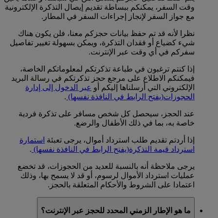
وقت السفر، يمكنكم ببساطة تقديم إيصال التذكرة الإلكترونية
مع جواز السفر لإنجاز إجراءات السفر في المطار.
نظرا لأنه قد تم حفظ بيانات حجزكم معنا، فلن يكون هناك
شيء كضياع أو فقدان التذكرة، ويمكن بسهولة تغيير تفاصيل
سفركم في أي وقت عبر الإنترنت.
إذا كنتم ترغبون في طباعة تذكرتكم لمعلوماتكم الخاصة،
فيمكنكم الاطلاع على مرجع حجز تذكرتكم في رسالة البريد
الإلكتروني التي أرسلناها إليكم أو
عبر الدخول إلى إدارة
الحجوزات
(يفتح الرابط في النافذة نفسها)
.
عند الحجز، سيحصل كل شخص مسافر على تذكرة فردية
خاصة به، بما في ذلك الأطفال والرضع.
إذا أردتم تقديم طلب استرداد أموال، يرجى تعبئة
استمارة
استرداد قيمة التذكرة
(يفتح الرابط في النافذة نفسها)
.
يرجى ملاحظة أنه بالنسبة للعديد من الحجوزات، قد تخضع
عمليات استرداد الأموال لرسوم، أو قد لا يسمح بها، وذلك
اعتمادا على الشروط والأحكام المتعلقة بالحجز.
ما هو الإطار الزمني المحدد للحجز عبر الإنترنت؟