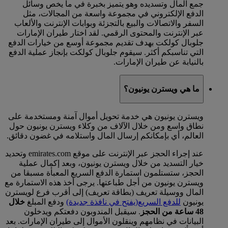
جمع المال وتسديده وهو يتميز بخبرة في ما يخص وسائل
الدفع الإلكتروني في مجموعة واسعة من المجالات، مثل
السفر والاتصالات والبيع بالتجزئة وبوابات الإنترنت والألعاب
عبر الإنترنت والمحتوى الرقمي. لقد اختار طيران الإمارات
جلوبال كولكت بهدف تقديم مجموعة أوسع من خيارات الدفع
التي تناسبكم أكثر. سيقوم جلوبال كولكت بإنجاز عملية الدفع
بالنيابة عن طيران الإمارات.
ما هي ويسترن يونيون؟
ويسترن يونيون هي خدمة تحويل أموال آمنة ومستخدمة على
نطاق واسع ومن خلال الآلاف من وكلاء ويسترن يونيون حول
العالم، أي بإمكانكم إرسال المال واستلامه في غضون دقائق.
عند إجراء الحجز عبر الإنترنت على موقع emirates.com وتحديد
خيار التسديد من خلال ويسترن يونيون، وبعد إكمال عملية
الحجز، ستستلمون استمارة الدفع السريع المعبأة مسبقا من
ويسترن يونيون من أجل طباعتها. يرجى أخذ هذه الاستمارة مع
المال ووسيلة تعريف (بطاقة تعريف) إلى أقرب فرع لويسترن
يونيون
للدفع السريع
(يفتح في نافذة جديدة)
ودفع المبلغ
خلال
48 ساعة من الحجز
. سيقبل المندوبون دفعتكم ويدخلون
البيانات في نظامهم وينقلون الأموال إلى طيران الإمارات. بعد