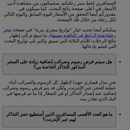
المسافرين لخط سير رحلتكم، ستتمكنون من مشاهدة أدنى
الأسعار في أعلى صفحة نتائج البحث، كما سيكون في
مقدوركم أيضا التحقق من الأسعار لليوم السابق واليوم التالي
لكل رحلة من خلال تلك الصفحة.
يمكنكم أيضا تحديد خيار "تواريخ سفري مرنة" في صفحة
حجز
رحلة
(يفتح الرابط في النافذة نفسها)
، ما سيؤدي إلى إظهار
نتائج الرحلات للأيام الثلاثة التي تسبق والتي تلي تواريخ البحث
التي قمتم بإدخالها.
هل سيتم فرض رسوم وضرائب إضافية زيادة على السعر
المذكور للتذاكر الخاصة بي؟
نحن نبذل قصارى جهدنا لإظهار كل الرسوم والضرائب أثناء
عملية الحجز عبر الإنترنت، ولكن قد يتم فرض رسوم وضرائب
إضافية عند إصدار التذاكر أو في المطار إذا ما تم فرضها في
البلد الذي تغادر منه.
ما هو العدد الأقصى للمسافرين الذين أستطيع حجز التذاكر
لهم عبر الإنترنت؟