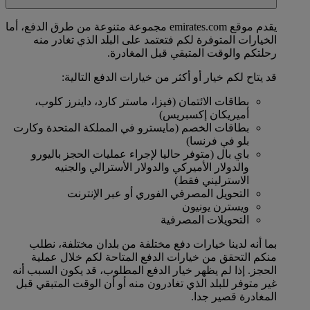
يقدم موقع emirates.com مجموعة متنوعة من طرق الدفع، أما
الخيارات المتوفرة لكم فتعتمد على البلد الذي تغادر منه
رحلتكم والوقت المتبقي قبل المغادرة.
قد يتاح لكم خيار أو أكثر من خيارات الدفع التالية:
بطاقات الائتمان (فيزا، ماستر كارد، داينرز كلوب،
أميريكان إكسبريس)
بطاقات الخصم (مايسترو في المملكة المتحدة وكارت
بلو في فرنسا)
باي بال (متوفر حاليا لإجراء عمليات الحجز باليورو
والدولار الأميركي والدولار الأسترالي والجنيه
الاسترليني فقط)
التحويل المصرفي الفوري أو عبر الإنترنت
ويسترن يونيون
التحويلات المصرفية
بما أنه لدينا خيارات دفع مختلفة من بلدان مختلفة، نطلب
منكم التحقق من خيارات الدفع المتاحة لكم خلال عملية
الحجز. إذا لم يظهر خيار الدفع المطلوب، قد يكون السبب أنه
غير متوفر للبلد الذي تغادرون منه أو أن الوقت المتبقي قبل
المغادرة قصير جدا.