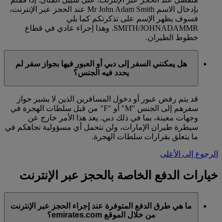
بإدخال الاسم Mr John Adam Smith عند الحجز عبر الإنترنت،
فسوف يظهر الإسم على تذكرتكم كما يلي
SMITH/JOHNADAMMR. وهذا إجراء عادي في قطاع
خطوط الطيران.
هل يمكنني السفر إلى دبي أو العبور فيها بجواز سفر لم
يحدد فيه الجنس؟
قد يتم رفض عبور أو دخول المسافرين الذين لا يشير جواز
سفرهم إلى الجنس "M" أو "F" من قبل سلطات الهجرة في
وجهات معينة، بما في ذلك دبي. يعد هذا الأمر خارج عن
سيطرة طيران الإمارات، ولن نتحمل أي مسؤولية تجاهكم في
ما يتعلق بقرارات سلطات الهجرة.
الرجوع إلى الأعلى
خيارات الدفع الخاصة بالحجز عبر الإنترنت
ما هي طرق الدفع المتوفرة عند إجراء الحجز عبر الإنترنت
من خلال الموقع emirates.com؟