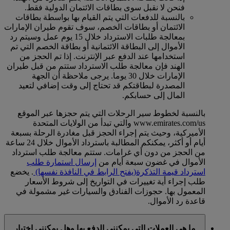
فنحن لا نقبل سوى بطاقات الائتمان الدولية فقط.
بالنسبة للدفعات التي يتم القيام بها بواسطة بطاقات
الائتمان أو بطاقات الخصم، سوف تقوم طيران الإمارات
بمعالجة طلبات الاسترداد خلال 15 يوم عمل وسيتم رد
الأموال إلى البطاقة الائتمانية أو بطاقة الخصم التي تم
استخدامها عند الدفع عبر الإنترنت. إذا تم الحجز من
الهند فإن معالجة طلب الاسترداد ستتم من قبل طيران
الإمارات خلال 30 يوما. يرجى ملاحظة أن الجهة
المصدرة لبطاقتكم قد تحتاج إلى وقت إضافي لتعيد
المال إلى حسابكم.
بالنسبة لخطوط سير الرحلات التي يتم حجزها عبر الموقع
www.emirates.com/us والتي تبدأ من الولايات المتحدة
الأميركية، وحيث يتم إجراء الحجز قبل مغادرة الرحلة بسبعة
أيام أو أكثر، يمكنكم المطالبة باسترداد الأموال خلال 24 ساعة
من الحجز من دون أي غرامات. ستتم معالجة طلب استرداد
الأموال في غضون سبعة أيام من
إرسال استمارة طلب
استرداد قيمة التذكرة
(يفتح الرابط في النافذة نفسها)
. يخضع
طلب إجراء أية تغييرات في التواريخ إلى شروط الأسعار
المعمول بها. حجوزات الفنادق والسيارات غير مشمولة في
قاعدة رد الأموال.
ما هي العملات التي يمكنني الدفع بها وهل يمكنني اختيار