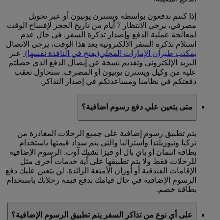
إذا كنتم تدفعون بواسطة ويسترن يونيون أو عبر تحويل
مصرفي، يرجى الانتظار 7 أيام من تاريخ الحجز لإفساح الوقت
لمعالجة عملية الدفع وإصدار تذكرة السفر. في حال عدم
استلام تذكرة السفر الإلكترونية بعد هذا الوقت، يرجى الاتصال
بمكتب طيران الإمارات المحلي
(يفتح في النافذة نفسها)
عبر
البريد الإلكتروني وتقديم نسخة عن إيصال الدفع الذي حصلتم
عليه من وكيل ويسترن يونيون أو المصرف. سنحاول تعقب
دفعتكم في نظامنا ومساعدتكم في إصدار التذاكر.
متى يتعين علي دفع رسوم اضافية؟
يتم تطبيق رسوم إضافية على جميع الرحلات المغادرة من
تركيا ونيوزيلندا وأستراليا والتي يتم سداد قيمتها باستخدام
بطاقة ائتمان أو باي بال أو فيزا تشيك آوت. الرسوم الإضافية
للرحلات فقط ولا يتم تطبيقها على أية خدمات أخرى مثل
الإقامات الفندقية أو أوزان الأمتعة الزائدة. لن يتعين عليك دفع
الرسوم الإضافية في حال قيامك بدفع قيمة رحلاتك باستخدام
بطاقة خصم.
على أي نوع من تذاكر السفر يتم تطبيق الرسوم الإضافية؟