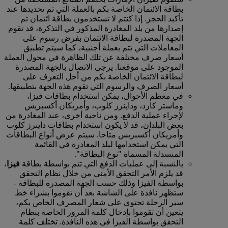
بطاقة الائتمان الخاصة بكم بالعملة التي تم تحديدها عند
تأكيد الحجز. إذا كنتم لا تستخدمون بطاقة ائتمان تم
إصدارها من بلد المغادرة المذكور في التذكرة، قد تقوم
الجهة المصدرة لبطاقة الائتمان بفرض رسوم على
المعاملات التي تتم بعملة أجنبية، كما سيتم تطبيق
أسعار صرف مختلفة عن تلك الظاهرة في محول العملة
الموجود على موقعنا. يرجى الاتصال بالجهة المصدرة
لبطاقة الائتمان الخاصة بكم من أجل التعرف على
أسعار الصرف والرسوم التي تقوم هذه الجهة بتطبيقها.
في معظم الأحوال، يمكن استخدام بطاقات فيزا،
وماستر كارد، وداينرز كلوب، وأمريكان أكسبريس
لإجراء عملية الدفع. ومن ناحية أخرى، عند المغادرة من
بعض البلدان، قد لا يكون استخدام بطاقات داينرز كلوب
وأمريكان أكسبريس متاحا. سيتم عرض أنواع البطاقات
التي يمكن استخدامها لبلد المغادرة في القائمة
المنسدلة المسماة "نوع البطاقة".
بالنسبة إلى عمليات الدفع التي تتم بواسطة بطاقة
فيزا
،
قد يلزم الأمر التحقق الأمني من خلال نظام التحقق
بواسطة الفيزا وذلك حسب الجهة المصدرة للبطاقة ‑
ستظهر نافذة على الشاشة بعد أن تقوموا بشراء خط
سير الرحلة تحتوي على شعار المصرف الخاص بكم،
يتعين أن تقوموا بإدخال كلمة المرور الخاصة بنظام
التحقق بواسطة الفيزا في هذه النافذة. تختلف كلمة