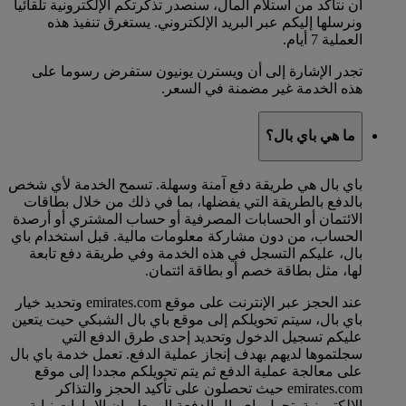
أن نتأكد من استلام المال، سنصدر تذكرتكم الإلكترونية تلقائيا
ونرسلها إليكم عبر البريد الإلكتروني. يستغرق تنفيذ هذه
العملية 7 أيام.
تجدر الإشارة إلى أن ويسترن يونيون ستفرض رسوما على
هذه الخدمة غير مضمنة في السعر.
ما هي باي بال؟
باي بال هي طريقة دفع آمنة وسهلة. تسمح الخدمة لأي شخص
بالدفع بالطريقة التي يفضلها، بما في ذلك من خلال بطاقات
الائتمان أو الحسابات المصرفية أو حساب المشتري أو أرصدة
الحساب، من دون مشاركة معلومات مالية. قبل استخدام باي
بال، عليكم التسجل في هذه الخدمة وفي طريقة دفع تابعة
لها، مثل بطاقة خصم أو بطاقة ائتمان.
عند الحجز عبر الإنترنت على موقع emirates.com وتحديد خيار
باي بال، سيتم تحويلكم إلى موقع باي بال الشبكي حيت يتعين
عليكم تسجيل الدخول وتحديد إحدى طرق الدفع التي
سجلتموها لديهم بهدف إنجاز عملية الدفع. تعمل خدمة باي بال
على معالجة عملية الدفع ثم يتم تحويلكم مجددا إلى موقع
emirates.com حيث تحصلون على تأكيد الحجز والتذاكر
الإلكترونية. تحول باي بال الدفعة إلى طيران الإمارات نيابة