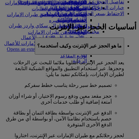
تفاصيل الحجز عبر الإنترنت
Opens an external link in a new tab
in a new tab
التسلية للأطفال
السوق الحرة
تجربتكم على متن الطائرة
تناول الطعام في الدرجة السياحية
السفر لأصحاب الهمم مع طيران الإمارات
خيارات الدفع الخاصة بالحجز عبر الإنترنت
كوكبنا
شركاؤنا
الممتازة
متجرنا الرسمي
الأدوات والموارد
الترفيه عن الأطفال
المساعدة الخاصة والطلبات
الاحتفاظ بسعر الحجز
سكاي واردز رايل
الاستدامة في العمليات
ألعاب الأطفال
وجبات الدرجة السياحية
الهاتف المتحرك وتطبيق طيران الإمارات
حاسبة الأميال
السياسة البيئية
المشروبات
أنشطة للأطفال
إلغاء حجز أو تغييره
أساسيات الحجز عبر الإنترنت
التقارير البيئية
تسجيل الدخول إلى سكاي واردز طيران
أسطول طائراتنا
تعطل الرحلات
الإمارات
مجتمعاتنا المحلية
بوينج 777
معلومات عن طيران الإمارات
سكاي واردز+
مؤسسة طيران الإمارات للأعمال
طائرة الإمارات A380
الإنسانية
مؤسسة طيران الإمارات للأعمال
A350 طائرة الإمارات
ما هو الحجز عبر الإنترنت وكيف أستخدمه؟
الإنسانية Opens an external link in a new
الإمارات للطيران الخاص
tab
توزيع المقاعد
الرعاية
يعد الحجز عبر الإنترنت أسلوبا ملائما للبحث عن الرحلات
وحجزها. عبر استخدام التطبيق والمواقع الشبكية التابعة
لطيران الإمارات، بإمكانكم تنفيذ ما يلي:
تصميم خط سير رحلة يناسب خطط سفركم
حجز مقعد معين ودفع رسوم الاختيار، أو شراء أوزان
أمتعة إضافية أو طلب خدمات أخرى
الدفع عبر الإنترنت بواسطة بطاقة ائتمان أو بطاقة
خصم باستخدام نظامنا الآمن، أو بواسطة أي من طرق
الدفع الأخرى المتوفرة
لحجز رحلاتكم مع طيران الإمارات عبر الإنترنت، اختاروا