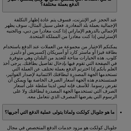
الدفع بعملة مختلفة؟
عند الحجز عبر الإنترنت، فسوف يتم عادة إظهار التكلفة
الإجمالية بعملة بلد المغادرة. فعلى سبيل المثال، سوف يظهر
الإجمالي بالدرهم الإماراتي إذا كنت مغادرا من دبي، وبالجنيه
الإسترليني إذا كنت مغادرا من المملكة المتحدة.
يمكنكم الاختيار من مجموعة من العملات عند الدفع باستخدام
بطاقة فيزا أو ماستر كارد أو أميريكان إكسبريس أو داينرز
كلوب. هذه الخيارات متاحة للعديد من البلدان وهي متوفرة
في الصفحة التي تقوم فيها بإدخال تفاصيل بطاقتك. يرجى أخذ
العلم بأنكم إذا اخترتم الدفع بعملة تختلف عن العملة التي
تستخدمها الجهة المصدرة لبطاقتك الائتمانية لإصدار الفواتير،
فستستخدم هذه الجهة أسعار الصرف الخاصة بها ويمكن أن
تفرض رسوما. للأسف فإنه ليس لدينا سلطة على أسعار
الصرف التي تستخدمها الجهة المصدرة لبطاقتك ولا على
الرسوم التي يفرضها المصرف الذي تتعامل معه.
ما هو جلوبال كولكت ولماذا يتولى عملية الدفع التي أجريها؟
جلوبال كولكت هو مزود خدمات الدفع المتخصص في مجال