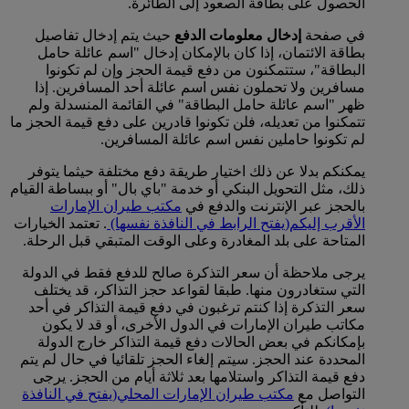
الحصول على بطاقة الصعود إلى الطائرة.
في صفحة
إدخال معلومات الدفع
حيث يتم إدخال تفاصيل
بطاقة الائتمان، إذا كان بالإمكان إدخال "اسم عائلة حامل
البطاقة"، ستتمكنون من دفع قيمة الحجز وإن لم تكونوا
مسافرين ولا تحملون نفس اسم عائلة أحد المسافرين. إذا
ظهر "اسم عائلة حامل البطاقة" في القائمة المنسدلة ولم
تتمكنوا من تعديله، فلن تكونوا قادرين على دفع قيمة الحجز ما
لم تكونوا حاملين نفس اسم عائلة المسافرين.
يمكنكم بدلا عن ذلك اختيار طريقة دفع مختلفة حيثما يتوفر
ذلك، مثل التحويل البنكي أو خدمة "باي بال" أو ببساطة القيام
بالحجز عبر الإنترنت والدفع في
مكتب طيران الإمارات
الأقرب إليكم
(يفتح الرابط في النافذة نفسها)
. تعتمد الخيارات
المتاحة على بلد المغادرة وعلى الوقت المتبقي قبل الرحلة.
يرجى ملاحظة أن سعر التذكرة صالح للدفع فقط في الدولة
التي ستغادرون منها. طبقا لقواعد حجز التذاكر، قد يختلف
سعر التذكرة إذا كنتم ترغبون في دفع قيمة التذاكر في أحد
مكاتب طيران الإمارات في الدول الأخرى، أو قد لا يكون
بإمكانكم في بعض الحالات دفع قيمة التذاكر خارج الدولة
المحددة عند الحجز. سيتم إلغاء الحجز تلقائيا في حال لم يتم
دفع قيمة التذاكر واستلامها بعد ثلاثة أيام من الحجز. يرجى
التواصل مع
مكتب طيران الإمارات المحلي
(يفتح في النافذة