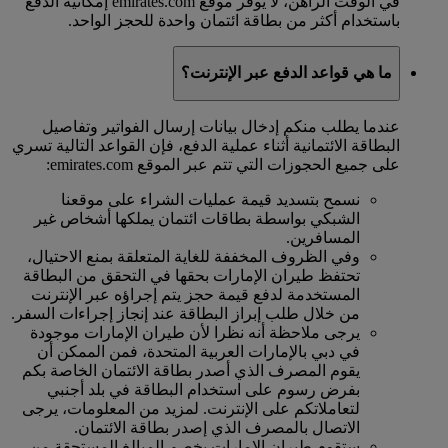
في الوقت الراهن، لا يوفر موقع emirates.com إمكانية الدفع
باستخدام أكثر من بطاقة ائتمان واحدة للحجز الواحد.
ما هي قواعد الدفع عبر الإنترنت؟
عندما يطلب منكم إدخال بيانات إرسال الفواتير وتفاصيل
البطاقة الائتمانية أثناء عملية الدفع، فإن القواعد التالية تسري
على جميع الحجوزات التي تتم عبر الموقع emirates.com:
نسمح بتسديد قيمة عمليات الشراء على موقعنا
الشبكي بواسطة بطاقات ائتمان يملكها أشخاص غير
المسافرين.
وفي الظروف المخففة للغاية المتعلقة بمنع الاحتيال،
تحتفظ طيران الإمارات بحقها في التحقق من البطاقة
المستخدمة لدفع قيمة حجز يتم إجراؤه عبر الإنترنت
من خلال طلب إبراز البطاقة عند إنجاز إجراءات السفر.
يرجى ملاحظة أنه نظرا لأن طيران الإمارات موجودة
في دبي بالإمارات العربية المتحدة، فمن الممكن أن
يقوم المصرف الذي أصدر بطاقة الائتمان الخاصة بكم
بفرض رسوم على استخدام البطاقة في بلد أجنبي
لتعاملاتكم على الإنترنت. لمزيد من المعلومات، يرجى
الاتصال بالمصرف الذي إصدر بطاقة الائتمان.
ستقوم طيران الإمارات بخصم المبالغ المستحقة من