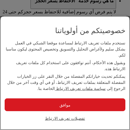
ما هي رسوم خدمة "الاحتفاظ بسعر الحجز"
لا يتم فرض أي رسوم إضافية للاحتفاظ بسعر حجزكم حتى 24
ساعة.
خصوصيتكم من أولوياتنا
كيف يمكنني استخدام خدمة "الاحتفاظ بسعر الحجز"؟
نستخدم ملفات تعريف الارتباط لمساعدة موقعنا الشبكي في العمل
عند الانتقال إلى صفحة الدفع على emirates.com، سيتوفر خيار
بشكل سليم ولأغراض التحليل والتسويق وتخصيص المحتوى ليكون مناسبا
الاستفادة من خدمة "الاحتفاظ بسعر الحجز".
لكم.
سنعرض تاريخ ووقت انتهاء الصلاحية لتتمكنوا من معرفة متى
وبقبول هذه الأحكام، أنتم توافقون على استخدام كل ملفات تعريف
يتم إلغاء الاحتفاظ بسعر الحجز.
الارتباط هذه.
يمكنكم استخدام خدمة ''الاحتفاظ بسعر الحجز'' للرحلات التي
يمكنكم تحديث خياراتكم المفضلة من خلال النقر على زر الخيارات
تنطلق من دبي وعلى الدرجة السياحية فقط، وليس مع
المفضلة المتعلقة بملفات تعريف الارتباط، أو في أي وقت آخر من خلال
المنتجات والخدمات الأخرى. إذا اخترتم الاحتفاظ بسعر الحجز،
الرجوع إلى
سياسة ملفات تعريف الارتباط
الخاصة بنا.
ستتم إزالة أي منتجات أو خدمات أخرى موجودة في عربة
التسوق الخاصة بكم، مثل التأمين على السفر، من حجزكم.
موافق
وبعد دفع قيمة رحلتكم بالكامل، سوف يكون بإمكانكم إضافة
المزيد من المنتجات والخدمات إلى رحلتكم من خلال صفحة
تفضيلات تعريف الارتباط
إدارة الحجوزات.