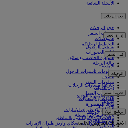
الأسئلة الشائعة
حجز الرحلات
حجز الرحلات
خدمات السفر
إدارة الحجز
المواصلات
التخطيط لرحلتكم
تسجيل الوصول
إدارة الحجوزات
قبل السفر
السيارة الخاصة مع سائق
حالة الرحلة
الأمتعة
معلومات تأشيرات الدخول
الوجهات
الصحة
معلومات السفر
خارطة مسارات الرحلات
دبي الدولي
أفريقيا
تجربة السفر
مواصلات المطار
آسيا والمحيط الهادئ
القواعد والإشعارات
أوروبا
مزايا المقصورة
الأميركتان
التسوق مع طيران الإمارات
برنامج الولاء
الشرق الأوسط
تجربة سفركم المقبلة
رحلات إلى جميع الدول/المناطق
الترفيه الجوي
الاشتراك بالعروض الخاصة
تسجيل الدخول إلى سكاي واردز طيران الإمارات
الوجبات