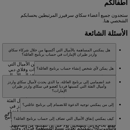
أطفالكم
ستجدون جميع أعضاء سكاي سرفيرز المرتبطين بحسابكم
الشخصي هنا.
الأسئلة الشائعة
هل يمكنني المساهمة بالأميال التي أكسبها من خلال شركاء سكاي
واردز طيران الإمارات في حساب برنامج العائلة؟
نعم، يمكنكم المساهمة بما يصل إلى 100% من الأميال التي
هل يمكن لأي شخص إنشاء حساب برنامج العائلة؟
تكسبونها نتيجة حجز رحلات مع طيران الإمارات وفلاي دبي
وغيرها من شركات الطيران الشريكة، بالإضافة إلى الأميال
أي من أعضاء سكاي واردز طيران الإمارات البالغين 18 عاما
التي تكسبونها عبر التعامل مع شركائنا من المصارف والفنادق
عند انضمامي إلى برنامج العائلة، ما الذي يحدث لأميال سكاي واردز
أو أكثر يمكنهم أن يصبحوا كبير عائلة وأن ينشئوا حساب
وشركات تأجير السيارات ومتاجر التجزئة والحياة العصرية. لا
وأميال الفئة التي كسبتها فرديا كعضو في سكاي واردز طيران
برنامج العائلة.
الإمارات؟
يمكن تجميع الأميال التي اكتسبتموها مع شركاء التحويل
المالي في حساب برنامج العائلة.
سيبقى رصيدكم الحالي من أميال سكاي واردز وأميال الفئة
إلى من يمكنني توجيه الدعوة للانضمام إلى برنامج عائلتي؟
كما كان من قبل. عندما ستكسبون أميال سكاي واردز في
المستقبل على رحلاتكم مع طيران الإمارات، يمكنكم اختيار
يمكنكم دعوة أي من أفراد عائلتكم المباشرة للانضمام. إذا لم
إضافة كل أميال سكاي واردز الخاصة بكم إلى حساب برنامج
كيف يمكنني إنفاق الأميال التي تضاف إلى حساب برنامج العائلة؟
يكونوا أعضاء في سكاي واردز طيران الإمارات، سيكونون
العائلة أو اختيار عدم إضافة أي منها وسيتم تحديد النسبة
فقط بحاجة إلى التسجيل أولا قبل أن تتمكنوا من إضافتهم.
بالتالي بـ 0%. يمكنكم تعديل نسبة المساهمة في أي وقت.