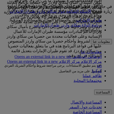
أفراد العائلة المباشرة يشملون ما يلي: الزوج، والزوجة،
يمكن استبدال أميال سكاي واردز من حساب برنامج العائلة
والابن، وابن الزوج أو ابن الزوجة، والابنة، وابنة الزوج أو ابنة
في حال كان لديكم المزيد من الأسئلة حول برنامج العائلة، يرجى
مقابل رحلات المكافآت الكلاسيكية والرحلات التي يتم دفع
الزوجة، والأم، وأم الزوج أو أم الزوجة، وزوجة الأب، والأب،
زيارة صفحة
الأسئلة الشائعة حول سكاي واردز طيران الإمارات
' ​​​​​​​.
قيمتها باستخدام النقد + الأميال والحصول على ترقيات فورية
ووالد الزوج أو والد الزوجة، وزوج الأم، والأخ، والأخت،
عند إنجاز إجراءات السفر ومع شركاء مختارين من متاجر
والحفيد، والحفيدة، والمساعد المنزلي/المساعدة المنزلية.
طيران الإمارات
التجزئة والحياة العصرية* (على النحو الذي تقدمه طيران
برنامج الولاء سكاي واردز طيران الإمارات
الإمارات وشركاؤها من حين إلى آخر) والتبرع بأميال سكاي
برنامج العائلة
واردز لدعم مبادرات مؤسسة طيران الإمارات للأعمال
الإنسانية وعلى فعاليات محددة من حصريا من سكاي واردز
(تخضع لشروط وأحكام حصريا من سكاي واردز المنصوص
معلومات عنا
عليها في قواعد البرنامج هذه في ما يتعلق بفعاليات حصريا
من سكاي واردز). قد تقوم طيران الإمارات بتعديل قائمة
معلومات عنا
الشركاء في أي وقت.
الوظائف
الوظائف Opens an external link in a new tab
مركز الإعلام
مركز الإعلام Opens an external link in a new
*قد يتم تطبيق الاستثناءات. يرجى مراجعة شروط وأحكام الشريك الفردي
tab
كوكبنا
للحصول على مزيد من التفاصيل.
طاقم عملنا
مجتمعاتنا المحلية
المساعدة
المساعدة والاتصال
تحديثات حول السفر
المساعدة الخاصة