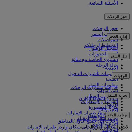
الأسئلة الشائعة
حجز الرحلات
حجز الرحلات
خدمات السفر
إدارة الحجز
المواصلات
التخطيط لرحلتكم
تسجيل الوصول
إدارة الحجوزات
قبل السفر
السيارة الخاصة مع سائق
حالة الرحلة
الأمتعة
معلومات تأشيرات الدخول
الوجهات
الصحة
معلومات السفر
خارطة مسارات الرحلات
دبي الدولي
أفريقيا
تجربة السفر
مواصلات المطار
آسيا والمحيط الهادئ
القواعد والإشعارات
أوروبا
مزايا المقصورة
الأميركتان
التسوق مع طيران الإمارات
برنامج الولاء
الشرق الأوسط
تجربة سفركم المقبلة
رحلات إلى جميع الدول/المناطق
الترفيه الجوي
الاشتراك بالعروض الخاصة
تسجيل الدخول إلى سكاي واردز طيران الإمارات
الوجبات