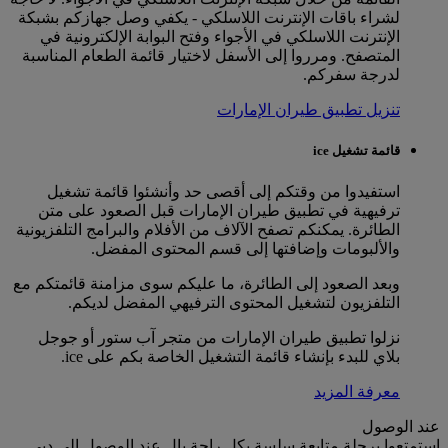
لشراء باقات الإنترنت اللاسلكي - يكفي وصل جهازكم بشبكة
الإنترنت اللاسلكي في الأجواء وفتح البوابة الإلكترونية في
المتصفح. ومرروا إلى الأسفل لاختيار قائمة الطعام المناسبة
لدرجة سفركم.
تنزيل تطبيق طيران الإمارات
قائمة تشغيل ice
استفيدوا من وقتكم إلى أقصى حد وأنشئوا قائمة تشغيل
ترفيهية في تطبيق طيران الإمارات قبل الصعود على متن
الطائرة. يمكنكم تصفح الآلاف من الأفلام والبرامج التلفزيونية
والألبومات وإضافتها إلى قسم المحتوى المفضل.
وبعد الصعود إلى الطائرة، ما عليكم سوى مزامنة قائمتكم مع
التلفزيون لتشغيل المحتوى الترفيهي المفضل لديكم.
نزلوا تطبيق طيران الإمارات من متجر آب ستور أو جوجل
بلاي للبدء بإنشاء قائمة التشغيل الخاصة بكم على ice.
معرفة المزيد
عند الوصول
استمتعوا برحلة متابعة سلسة بكل راحة بال عند الوصول إلى دبي.