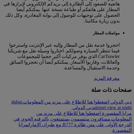
هاتفية للصعود إلى الطائرة إلى بريدكم الإلكتروني لإبرازها في
المطار على هاتفكم أو طباعة نسخة عنها. يمكنكم أيضا
الحصول على توجيهات للوصول إلى بوابة المغادرة، وكل ذلك
بدون زيارة مكاتبنا.
مواصلات المطار
احجزوا خدمة نقل من المطار وإليه عبر الإنترنت واسترخوا
فيما تنتظر السيارة وصولكم. اختاروا وسيلة نقل مع شريكنا
CarTrawler الذي يوفر مركبات أكبر حجما للمجموعات
والعائلات، وقارنوا الأسعار. يمكنكم أيضا أن تحجزوا السائق
وخدمة الاستقبال والمساعدة.
معرفة المزيد
صفحات ذات صلة
دبي الدولي اضغطوا هنا للاطلاع على مزيد من المعلومات.
dubai
airport view at night
دبي الدولي
مزايا المقصورة اضغطوا هنا للاطلاع على مزيد من
المعلومات.
مسافرون مبتسمون يستمتعون بالترفيه الجوي في
الدرجة الأولى على متن طائرة B777 مع طيران الإمارات
مزايا
المقصورة