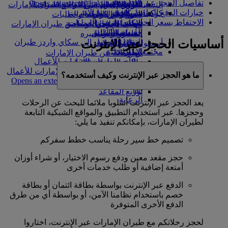
تفاصيل الحجز عبر الإنترنت
Opens an external link in a new tab
in a new tab
التسلية للأطفال
السوق الحرة
تجربتكم على متن الطائرة
تناول الطعام في الدرجة السياحية
السفر لأصحاب الهمم مع طيران الإمارات
خيارات الدفع الخاصة بالحجز عبر الإنترنت
كوكبنا
شركاؤنا
الممتازة
متجرنا الرسمي
الأدوات والموارد
الترفيه عن الأطفال
المساعدة الخاصة والطلبات
الاحتفاظ بسعر الحجز
سكاي واردز رايل
الاستدامة في العمليات
ألعاب الأطفال
وجبات الدرجة السياحية
الهاتف المتحرك وتطبيق طيران الإمارات
حاسبة الأميال
السياسة البيئية
المشروبات
أنشطة للأطفال
إلغاء حجز أو تغييره
أساسيات الحجز عبر الإنترنت
التقارير البيئية
تسجيل الدخول إلى سكاي واردز طيران
أسطول طائراتنا
تعطل الرحلات
الإمارات
مجتمعاتنا المحلية
بوينج 777
معلومات عن طيران الإمارات
سكاي واردز+
مؤسسة طيران الإمارات للأعمال
طائرة الإمارات A380
الإنسانية
مؤسسة طيران الإمارات للأعمال
A350 طائرة الإمارات
ما هو الحجز عبر الإنترنت وكيف أستخدمه؟
الإنسانية Opens an external link in a new
الإمارات للطيران الخاص
tab
توزيع المقاعد
الرعاية
يعد الحجز عبر الإنترنت أسلوبا ملائما للبحث عن الرحلات
وحجزها. عبر استخدام التطبيق والمواقع الشبكية التابعة
لطيران الإمارات، بإمكانكم تنفيذ ما يلي:
تصميم خط سير رحلة يناسب خطط سفركم
حجز مقعد معين ودفع رسوم الاختيار، أو شراء أوزان
أمتعة إضافية أو طلب خدمات أخرى
الدفع عبر الإنترنت بواسطة بطاقة ائتمان أو بطاقة
خصم باستخدام نظامنا الآمن، أو بواسطة أي من طرق
الدفع الأخرى المتوفرة
لحجز رحلاتكم مع طيران الإمارات عبر الإنترنت، اختاروا