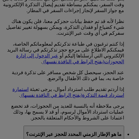
وقت السفر، يمكنكم ببساطة تقديم إيصال التذكرة الإلكترونية
مع جواز السفر لإنجاز إجراءات السفر في المطار.
نظرا لأنه قد تم حفظ بيانات حجزكم معنا، فلن يكون هناك
شيء كضياع أو فقدان التذكرة، ويمكن بسهولة تغيير تفاصيل
سفركم في أي وقت عبر الإنترنت.
إذا كنتم ترغبون في طباعة تذكرتكم لمعلوماتكم الخاصة،
فيمكنكم الاطلاع على مرجع حجز تذكرتكم في رسالة البريد
الإلكتروني التي أرسلناها إليكم أو
عبر الدخول إلى إدارة
الحجوزات
(يفتح الرابط في النافذة نفسها)
.
عند الحجز، سيحصل كل شخص مسافر على تذكرة فردية
خاصة به، بما في ذلك الأطفال والرضع.
إذا أردتم تقديم طلب استرداد أموال، يرجى تعبئة
استمارة
استرداد قيمة التذكرة
(يفتح الرابط في النافذة نفسها)
.
يرجى ملاحظة أنه بالنسبة للعديد من الحجوزات، قد تخضع
عمليات استرداد الأموال لرسوم، أو قد لا يسمح بها، وذلك
اعتمادا على الشروط والأحكام المتعلقة بالحجز.
ما هو الإطار الزمني المحدد للحجز عبر الإنترنت؟