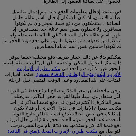
الحصول على بطاقة الصعود إلى الطائرة.
في صفحة
إدخال معلومات الدفع
حيث يتم إدخال تفاصيل
بطاقة الائتمان، إذا كان بالإمكان إدخال "اسم عائلة حامل
البطاقة"، ستتمكنون من دفع قيمة الحجز وإن لم تكونوا
مسافرين ولا تحملون نفس اسم عائلة أحد المسافرين. إذا
ظهر "اسم عائلة حامل البطاقة" في القائمة المنسدلة ولم
تتمكنوا من تعديله، فلن تكونوا قادرين على دفع قيمة الحجز ما
لم تكونوا حاملين نفس اسم عائلة المسافرين.
يمكنكم بدلا عن ذلك اختيار طريقة دفع مختلفة حيثما يتوفر
ذلك، مثل التحويل البنكي أو خدمة "باي بال" أو ببساطة القيام
بالحجز عبر الإنترنت والدفع في
مكتب طيران الإمارات
الأقرب إليكم
(يفتح الرابط في النافذة نفسها)
. تعتمد الخيارات
المتاحة على بلد المغادرة وعلى الوقت المتبقي قبل الرحلة.
يرجى ملاحظة أن سعر التذكرة صالح للدفع فقط في الدولة
التي ستغادرون منها. طبقا لقواعد حجز التذاكر، قد يختلف
سعر التذكرة إذا كنتم ترغبون في دفع قيمة التذاكر في أحد
مكاتب طيران الإمارات في الدول الأخرى، أو قد لا يكون
بإمكانكم في بعض الحالات دفع قيمة التذاكر خارج الدولة
المحددة عند الحجز. سيتم إلغاء الحجز تلقائيا في حال لم يتم
دفع قيمة التذاكر واستلامها بعد ثلاثة أيام من الحجز. يرجى
التواصل مع
مكتب طيران الإمارات المحلي
(يفتح في النافذة