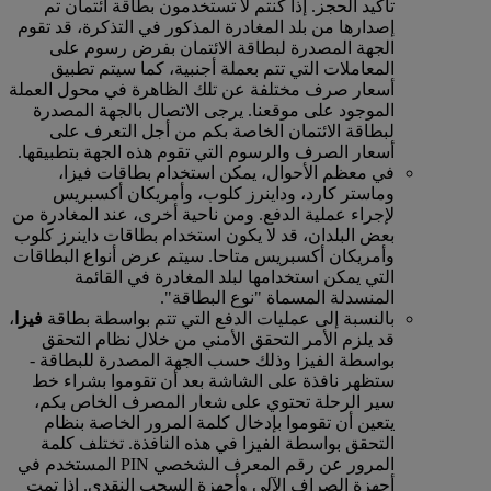
تأكيد الحجز. إذا كنتم لا تستخدمون بطاقة ائتمان تم
إصدارها من بلد المغادرة المذكور في التذكرة، قد تقوم
الجهة المصدرة لبطاقة الائتمان بفرض رسوم على
المعاملات التي تتم بعملة أجنبية، كما سيتم تطبيق
أسعار صرف مختلفة عن تلك الظاهرة في محول العملة
الموجود على موقعنا. يرجى الاتصال بالجهة المصدرة
لبطاقة الائتمان الخاصة بكم من أجل التعرف على
أسعار الصرف والرسوم التي تقوم هذه الجهة بتطبيقها.
في معظم الأحوال، يمكن استخدام بطاقات فيزا،
وماستر كارد، وداينرز كلوب، وأمريكان أكسبريس
لإجراء عملية الدفع. ومن ناحية أخرى، عند المغادرة من
بعض البلدان، قد لا يكون استخدام بطاقات داينرز كلوب
وأمريكان أكسبريس متاحا. سيتم عرض أنواع البطاقات
التي يمكن استخدامها لبلد المغادرة في القائمة
المنسدلة المسماة "نوع البطاقة".
بالنسبة إلى عمليات الدفع التي تتم بواسطة بطاقة
فيزا
،
قد يلزم الأمر التحقق الأمني من خلال نظام التحقق
بواسطة الفيزا وذلك حسب الجهة المصدرة للبطاقة ‑
ستظهر نافذة على الشاشة بعد أن تقوموا بشراء خط
سير الرحلة تحتوي على شعار المصرف الخاص بكم،
يتعين أن تقوموا بإدخال كلمة المرور الخاصة بنظام
التحقق بواسطة الفيزا في هذه النافذة. تختلف كلمة
المرور عن رقم المعرف الشخصي PIN المستخدم في
أجهزة الصراف الآلي وأجهزة السحب النقدي. إذا تمت