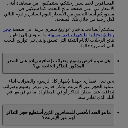
المسافرين لخط سير رحلتكم، ستتمكنون من مشاهدة أدنى
الأسعار في أعلى صفحة نتائج البحث، كما سيكون في
مقدوركم أيضا التحقق من الأسعار لليوم السابق واليوم التالي
لكل رحلة من خلال تلك الصفحة.
يمكنكم أيضا تحديد خيار "تواريخ سفري مرنة" في صفحة
حجز
رحلة
(يفتح الرابط في النافذة نفسها)
، ما سيؤدي إلى إظهار
نتائج الرحلات للأيام الثلاثة التي تسبق والتي تلي تواريخ البحث
التي قمتم بإدخالها.
هل سيتم فرض رسوم وضرائب إضافية زيادة على السعر
المذكور للتذاكر الخاصة بي؟
نحن نبذل قصارى جهدنا لإظهار كل الرسوم والضرائب أثناء
عملية الحجز عبر الإنترنت، ولكن قد يتم فرض رسوم وضرائب
إضافية عند إصدار التذاكر أو في المطار إذا ما تم فرضها في
البلد الذي تغادر منه.
ما هو العدد الأقصى للمسافرين الذين أستطيع حجز التذاكر
لهم عبر الإنترنت؟