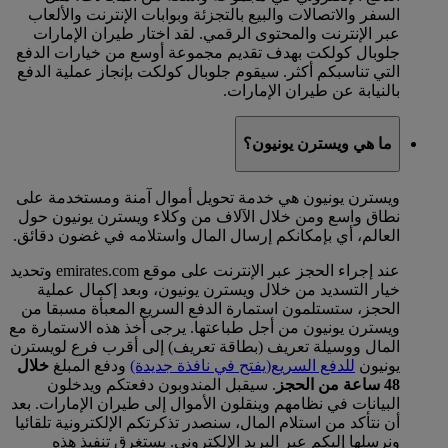
السفر والاتصالات والبيع بالتجزئة وبوابات الإنترنت والألعاب
عبر الإنترنت والمحتوى الرقمي. لقد اختار طيران الإمارات
جلوبال كولكت بهدف تقديم مجموعة أوسع من خيارات الدفع
التي تناسبكم أكثر. سيقوم جلوبال كولكت بإنجاز عملية الدفع
بالنيابة عن طيران الإمارات.
ما هي ويسترن يونيون؟
ويسترن يونيون هي خدمة تحويل أموال آمنة ومستخدمة على
نطاق واسع ومن خلال الآلاف من وكلاء ويسترن يونيون حول
العالم، أي بإمكانكم إرسال المال واستلامه في غضون دقائق.
عند إجراء الحجز عبر الإنترنت على موقع emirates.com وتحديد
خيار التسديد من خلال ويسترن يونيون، وبعد إكمال عملية
الحجز، ستستلمون استمارة الدفع السريع المعبأة مسبقا من
ويسترن يونيون من أجل طباعتها. يرجى أخذ هذه الاستمارة مع
المال ووسيلة تعريف (بطاقة تعريف) إلى أقرب فرع لويسترن
يونيون
للدفع السريع
(يفتح في نافذة جديدة)
ودفع المبلغ
خلال
48 ساعة من الحجز
. سيقبل المندوبون دفعتكم ويدخلون
البيانات في نظامهم وينقلون الأموال إلى طيران الإمارات. بعد
أن نتأكد من استلام المال، سنصدر تذكرتكم الإلكترونية تلقائيا
ونرسلها إليكم عبر البريد الإلكتروني. يستغرق تنفيذ هذه