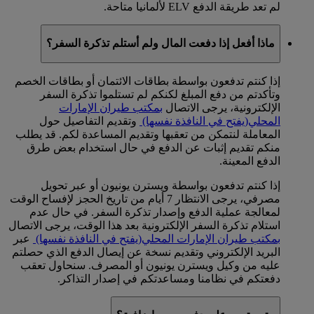
لم تعد طريقة الدفع ELV لألمانيا متاحة.
ماذا أفعل إذا دفعت المال ولم أستلم تذكرة السفر؟
إذا كنتم تدفعون بواسطة بطاقات الائتمان أو بطاقات الخصم
وتأكدتم من دفع المبلغ لكنكم لم تستلموا تذكرة السفر
الإلكترونية، يرجى الاتصال
بمكتب طيران الإمارات
المحلي
(يفتح في النافذة نفسها)
وتقديم التفاصيل حول
المعاملة لنتمكن من تعقبها وتقديم المساعدة لكم. قد يطلب
منكم تقديم إثبات عن الدفع في حال استخدام بعض طرق
الدفع المعينة.
إذا كنتم تدفعون بواسطة ويسترن يونيون أو عبر تحويل
مصرفي، يرجى الانتظار 7 أيام من تاريخ الحجز لإفساح الوقت
لمعالجة عملية الدفع وإصدار تذكرة السفر. في حال عدم
استلام تذكرة السفر الإلكترونية بعد هذا الوقت، يرجى الاتصال
بمكتب طيران الإمارات المحلي
(يفتح في النافذة نفسها)
عبر
البريد الإلكتروني وتقديم نسخة عن إيصال الدفع الذي حصلتم
عليه من وكيل ويسترن يونيون أو المصرف. سنحاول تعقب
دفعتكم في نظامنا ومساعدتكم في إصدار التذاكر.