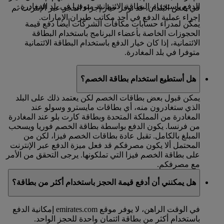
الدفع باستخدام البطاقة الائتمانية متوفرا في بلد المغادرة.
في بعض البلدان، قد نوفر خيار إجراء الحجز عبر الإنترنت ثم
إجراء عملية الدفع في أحد مكاتب طيران الإمارات.
يمكن لمدراء حسابات مكافآت الشركات أيضا دفع قيمة
الحجوزات الخاصة بأعضاء البرنامج باستخدام البطاقة
الائتمانية، إذا كان خيار الدفع باستخدام البطاقة الائتمانية
متوفرا في بلد المغادرة.
هل أستطيع استخدام بطاقة الخصم؟
يمكن قبول بعض بطاقات الخصم لكن يعتمد ذلك على البلد
الذي ستغادرون منه، أي بطاقات مايسترو وسولو عند
المغادرة من المملكة المتحدة وبطاقة كارت بلو عند المغادرة
من فرنسا. يكون الدفع بواسطة بطاقة الخصم فوريا ويسحب
المبلغ بالكامل. تقبل عادة بطاقات الخصم فيزا، لكن من
المحتمل ألا يكون مصرفكم قد فعل ميزة الدفع عبر الإنترنت
على بطاقة الخصم فيزا التي تملكونها. يرجى التحقق من الأمر
مع مصرفكم.
هل يمكنني أن أدفع قيمة الحجز باستخدام أكثر من بطاقة؟
في الوقت الراهن، لا يوفر موقع emirates.com إمكانية الدفع
باستخدام أكثر من بطاقة ائتمان واحدة للحجز الواحد.