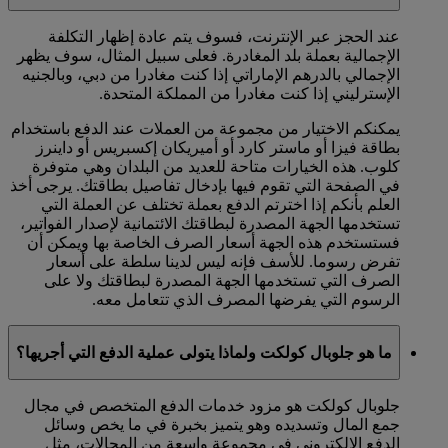
عند الحجز عبر الإنترنت، فسوف يتم عادة إظهار التكلفة
الإجمالية بعملة بلد المغادرة. فعلى سبيل المثال، سوف يظهر
الإجمالي بالدرهم الإماراتي إذا كنت مغادرا من دبي، وبالجنيه
الإسترليني إذا كنت مغادرا من المملكة المتحدة.
يمكنكم الاختيار من مجموعة من العملات عند الدفع باستخدام
بطاقة فيزا أو ماستر كارد أو أميريكان إكسبريس أو داينرز
كلوب. هذه الخيارات متاحة للعديد من البلدان وهي متوفرة
في الصفحة التي تقوم فيها بإدخال تفاصيل بطاقتك. يرجى أخذ
العلم بأنكم إذا اخترتم الدفع بعملة تختلف عن العملة التي
تستخدمها الجهة المصدرة لبطاقتك الائتمانية لإصدار الفواتير،
فستستخدم هذه الجهة أسعار الصرف الخاصة بها ويمكن أن
تفرض رسوما. للأسف فإنه ليس لدينا سلطة على أسعار
الصرف التي تستخدمها الجهة المصدرة لبطاقتك ولا على
الرسوم التي يفرضها المصرف الذي تتعامل معه.
ما هو جلوبال كولكت ولماذا يتولى عملية الدفع التي أجريها؟
جلوبال كولكت هو مزود خدمات الدفع المتخصص في مجال
جمع المال وتسديده وهو يتميز بخبرة في ما يخص وسائل
الدفع الإلكتروني في مجموعة واسعة من المجالات، مثل