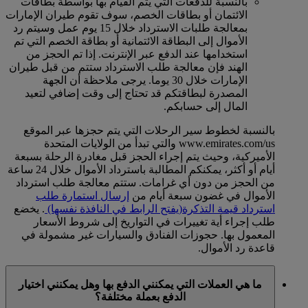
بالنسبة للدفعات التي يتم القيام بها بواسطة بطاقات
الائتمان أو بطاقات الخصم، سوف تقوم طيران الإمارات
بمعالجة طلبات الاسترداد خلال 15 يوم عمل وسيتم رد
الأموال إلى البطاقة الائتمانية أو بطاقة الخصم التي تم
استخدامها عند الدفع عبر الإنترنت. إذا تم الحجز من
الهند فإن معالجة طلب الاسترداد ستتم من قبل طيران
الإمارات خلال 30 يوما. يرجى ملاحظة أن الجهة
المصدرة لبطاقتكم قد تحتاج إلى وقت إضافي لتعيد
المال إلى حسابكم.
بالنسبة لخطوط سير الرحلات التي يتم حجزها عبر الموقع
www.emirates.com/us والتي تبدأ من الولايات المتحدة
الأميركية، وحيث يتم إجراء الحجز قبل مغادرة الرحلة بسبعة
أيام أو أكثر، يمكنكم المطالبة باسترداد الأموال خلال 24 ساعة
من الحجز من دون أي غرامات. ستتم معالجة طلب استرداد
الأموال في غضون سبعة أيام من
إرسال استمارة طلب
استرداد قيمة التذكرة
(يفتح الرابط في النافذة نفسها)
. يخضع
طلب إجراء أية تغييرات في التواريخ إلى شروط الأسعار
المعمول بها. حجوزات الفنادق والسيارات غير مشمولة في
قاعدة رد الأموال.
ما هي العملات التي يمكنني الدفع بها وهل يمكنني اختيار
الدفع بعملة مختلفة؟