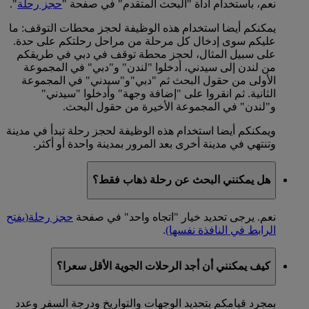
نعم، باستخدام أداة "البحث المتقدم" في صفحة "
حجز رحلة
".
يمكنكم أيضا استخدام هذه الوظيفة لحجز محطات التوقف: ما
عليكم سوى إدخال كل مرحلة من مراحل رحلتكم على حدة.
على سبيل المثال، لحجز محطة توقف في دبي في طريقكم
من لندن إلى سيدني، أدخلوا "لندن" و"دبي" في المجموعة
الأولى من حقول البحث ثم "دبي"و"سيدني" في المجموعة
الثانية. ثم انقروا على "إضافة وجهة" وأدخلوا "سيدني"
و"لندن" في المجموعة الأخيرة من حقول البحث.
ويمكنكم أيضا استخدام هذه الوظيفة لحجز رحلة تبدأ في مدينة
وتنتهي في مدينة أخرى بعد المرور بمدينة واحدة أو أكثر.
هل يمكنني البحث عن رحلة ذهاب فقط؟
نعم. يرجى تحديد خيار "اتجاه واحد" في صفحة
حجز رحلة
(يفتح
الرابط في النافذة نفسها)
.
كيف يمكنني أن أجد الرحلات الجوية الأقل سعرا؟
بمجرد قيامكم بتحديد الوجهات والتواريخ ودرجة السفر وعدد