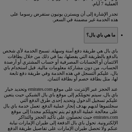
العملية 7 أيام.
تجدر الإشارة إلى أن ويسترن يونيون ستفرض رسوما على
هذه الخدمة غير مضمنة في السعر.
ما هي باي بال؟
باي بال هي طريقة دفع آمنة وسهلة. تسمح الخدمة لأي شخص
بالدفع بالطريقة التي يفضلها، بما في ذلك من خلال بطاقات
الائتمان أو الحسابات المصرفية أو حساب المشتري أو أرصدة
الحساب، من دون مشاركة معلومات مالية. قبل استخدام باي
بال، عليكم التسجل في هذه الخدمة وفي طريقة دفع تابعة
لها، مثل بطاقة خصم أو بطاقة ائتمان.
عند الحجز عبر الإنترنت على موقع emirates.com وتحديد خيار
باي بال، سيتم تحويلكم إلى موقع باي بال الشبكي حيت يتعين
عليكم تسجيل الدخول وتحديد إحدى طرق الدفع التي
سجلتموها لديهم بهدف إنجاز عملية الدفع. تعمل خدمة باي بال
على معالجة عملية الدفع ثم يتم تحويلكم مجددا إلى موقع
emirates.com حيث تحصلون على تأكيد الحجز والتذاكر
الإلكترونية. تحول باي بال الدفعة إلى طيران الإمارات نيابة
عنكم ولا تحصل طيران الإمارات على تفاصيل طريقة الدفع