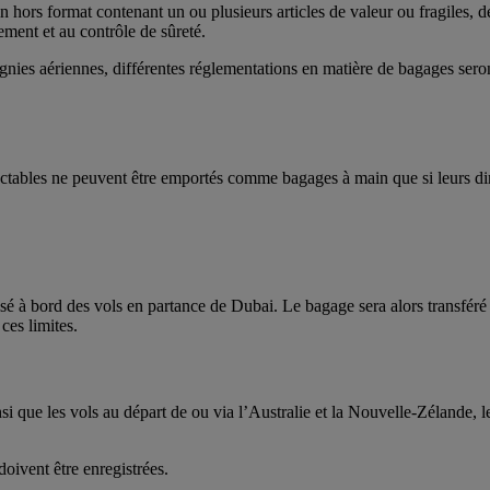
 hors format contenant un ou plusieurs articles de valeur ou fragiles, d
ement et au contrôle de sûreté.
gnies aériennes, différentes réglementations en matière de bagages seron
ractables ne peuvent être emportés comme bagages à main que si leurs di
risé à bord des vols en partance de Dubai. Le bagage sera alors transfér
ces limites.
insi que les vols au départ de ou via l’Australie et la Nouvelle-Zélande,
oivent être enregistrées.