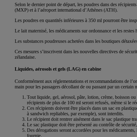
Selon le dernier point de départ, les poudres dans des récipie
(MXP) et à l’aéroport international d’Athènes (ATH).
Les poudres en quantités inférieures à 350 ml pourront être insp
Le lait maternisé, les médicaments sur ordonnance et les restes
Les substances poudreuses achetées dans les boutiques détaxées d
Ces mesures s’inscrivent dans les nouvelles directives de sécurit
zélandaise.
Liquides, aérosols et gels (LAG) en cabine
Conformément aux réglementations et recommandations de l’organis
main pour les passagers décollant de ou passant par un certain 
Tout liquide, gel, aérosol, pâte, lotion, crème, boisson ou
récipients de plus de 100 ml seront refusés, même si le réc
Ces récipients doivent être placés dans un sac en plastiq
à sandwich repliables, par exemple), sont interdits.
Le récipient doit rentrer aisément dans le sac plastique tra
Le sac plastique doit être présenté au contrôle de sécurit
Des dérogations seront accordées pour les médicaments, le 
fournie.