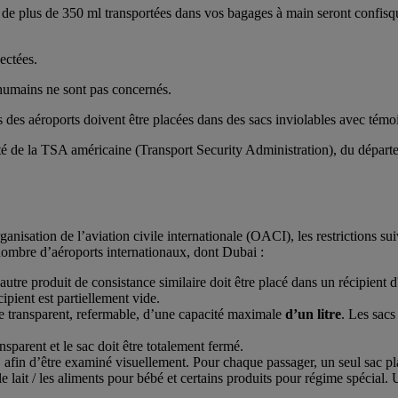
nts de plus de 350 ml transportées dans vos bagages à main seront confi
ectées.
 humains ne sont pas concernés.
es aéroports doivent être placées dans des sacs inviolables avec témoin d
é de la TSA américaine (Transport Security Administration), du départemen
ation de l’aviation civile internationale (OACI), les restrictions suiv
nombre d’aéroports internationaux, dont Dubai :
 autre produit de consistance similaire doit être placé dans un récipient 
ipient est partiellement vide.
ue transparent, refermable, d’une capacité maximale
d’un litre
. Les sacs
nsparent et le sac doit être totalement fermé.
é, afin d’être examiné visuellement. Pour chaque passager, un seul sac pl
lait / les aliments pour bébé et certains produits pour régime spécial. 