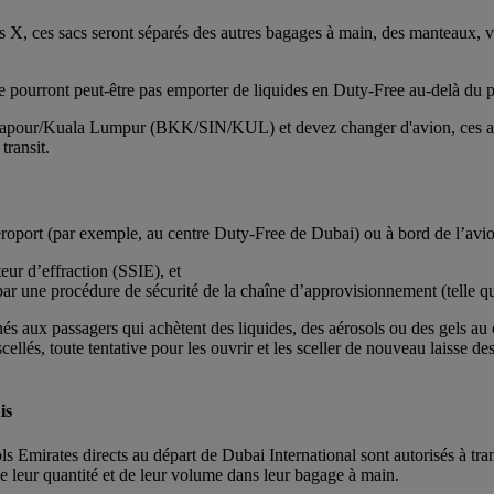
ons X, ces sacs seront séparés des autres bagages à main, des manteaux, v
ne pourront peut-être pas emporter de liquides en Duty-Free au-delà du po
ingapour/Kuala Lumpur (BKK/SIN/KUL) et devez changer d'avion, ces aér
transit.
aéroport (par exemple, au centre Duty-Free de Dubai) ou à bord de l’avion
teur d’effraction (SSIE), et
te par une procédure de sécurité de la chaîne d’approvisionnement (telle q
inés aux passagers qui achètent des liquides, des aérosols ou des gels au
scellés, toute tentative pour les ouvrir et les sceller de nouveau laisse d
is
s Emirates directs au départ de Dubai International sont autorisés à tran
leur quantité et de leur volume dans leur bagage à main.