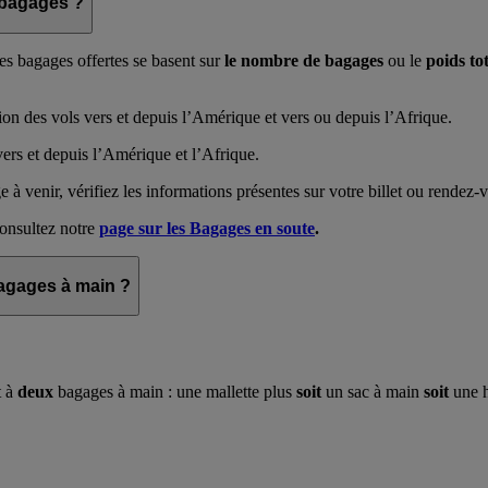
 bagages ?
es bagages offertes se basent sur
le nombre de bagages
ou le
poids to
ption des vols vers et depuis l’Amérique et vers ou depuis l’Afrique.
vers et depuis l’Amérique et l’Afrique.
 à venir, vérifiez les informations présentes sur votre billet ou rendez
consultez notre
page sur les Bagages en soute
.
bagages à main ?
t à
deux
bagages à main : une mallette plus
soit
un sac à main
soit
une h