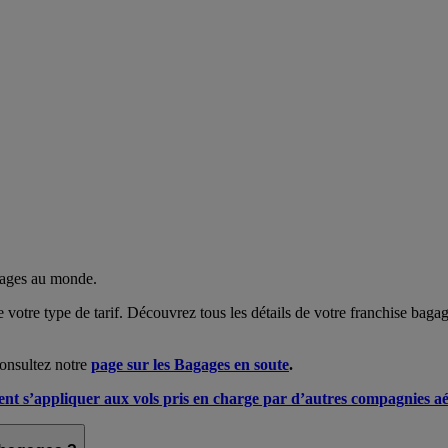
gages au monde.
e votre type de tarif. Découvrez tous les détails de votre franchise bag
consultez notre
page sur les Bagages en soute
.
vent s’appliquer aux vols pris en charge par d’autres compagnies a