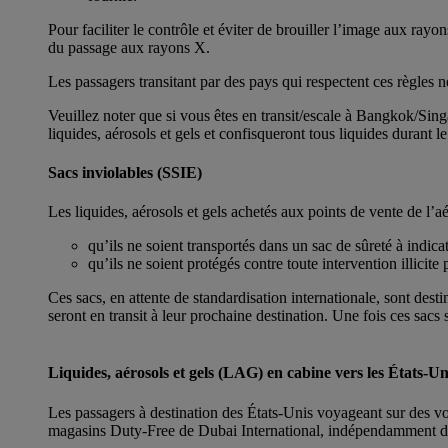
Pour faciliter le contrôle et éviter de brouiller l’image aux ray
du passage aux rayons X.
Les passagers transitant par des pays qui respectent ces règles 
Veuillez noter que si vous êtes en transit/escale à Bangkok/S
liquides, aérosols et gels et confisqueront tous liquides durant le 
Sacs inviolables (SSIE)
Les liquides, aérosols et gels achetés aux points de vente de l’
qu’ils ne soient transportés dans un sac de sûreté à indica
qu’ils ne soient protégés contre toute intervention illici
Ces sacs, en attente de standardisation internationale, sont dest
seront en transit à leur prochaine destination. Une fois ces sacs 
Liquides, aérosols et gels (LAG) en cabine vers les États-Un
Les passagers à destination des États-Unis voyageant sur des vol
magasins Duty-Free de Dubai International, indépendamment de 