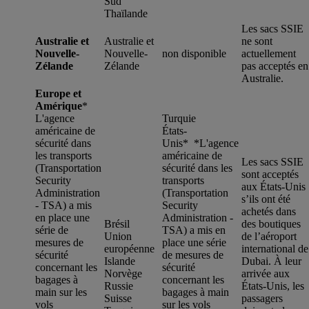
Sud
Thaïlande
Les sacs SSIE
Australie et
Australie et
ne sont
Nouvelle-
Nouvelle-
non disponible
actuellement
Zélande
Zélande
pas acceptés en
Australie.
Europe et
Amérique
*
L'agence
Turquie
américaine de
États-
sécurité dans
Unis* *
L'agence
les transports
américaine de
Les sacs SSIE
(Transportation
sécurité dans les
sont acceptés
Security
transports
aux États-Unis
Administration
(Transportation
s’ils ont été
- TSA) a mis
Security
achetés dans
en place une
Administration -
Brésil
des boutiques
série de
TSA) a mis en
Union
de l’aéroport
mesures de
place une série
européenne
international de
sécurité
de mesures de
Islande
Dubai. À leur
concernant les
sécurité
Norvège
arrivée aux
bagages à
concernant les
Russie
États-Unis, les
main sur les
bagages à main
Suisse
passagers
vols
sur les vols