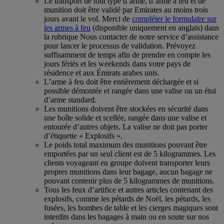
Le transport de tout type d’arme, d’arme à feu et de
munition doit être validé par Emirates au moins trois
jours avant le vol. Merci de
compléter le formulaire sur
les armes à feu
(disponible uniquement en anglais) dans
la rubrique Nous contacter de notre service d’assistance
pour lancer le processus de validation. Prévoyez
suffisamment de temps afin de prendre en compte les
jours fériés et les weekends dans votre pays de
résidence et aux Émirats arabes unis.
L’arme à feu doit être entièrement déchargée et si
possible démontée et rangée dans une valise ou un étui
d’arme standard.
Les munitions doivent être stockées en sécurité dans
une boîte solide et scellée, rangée dans une valise et
entourée d’autres objets. La valise ne doit pas porter
d’étiquette « Explosifs ».
Le poids total maximum des munitions pouvant être
emportées par un seul client est de 5 kilogrammes. Les
clients voyageant en groupe doivent transporter leurs
propres munitions dans leur bagage, aucun bagage ne
pouvant contenir plus de 5 kilogrammes de munitions.
Tous les feux d’artifice et autres articles contenant des
explosifs, comme les pétards de Noël, les pétards, les
fusées, les bombes de table et les cierges magiques sont
interdits dans les bagages à main ou en soute sur nos