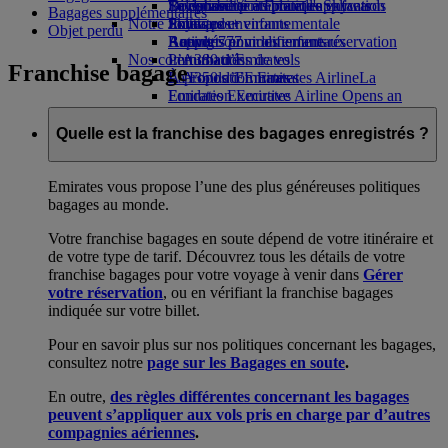
Boissons
Divertissements pour les enfants
La durabilité en pratique
Se connecter à Emirates Skywards
Téléphone portable et l'application
Bagages supplémentaires
Notre flotte
Jouets pour enfants
Politique environnementale
Skywards+
Emirates
Objet perdu
Boeing 777
Activités pour les enfants
Rapports environnementaux
Annuler ou modifier une réservation
Nos communautés
L’A380 d’Emirates
Perturbations de vols
Franchise bagage
L’A350 d’Emirates
La Fondation Emirates Airline
À propos d’Emirates
La
Emirates Executive
Fondation Emirates Airline Opens an
Plan des sièges
external link in a new tab
Parrainages
Quelle est la franchise des bagages enregistrés ?
Emirates vous propose l’une des plus généreuses politiques
bagages au monde.
Votre franchise bagages en soute dépend de votre itinéraire et
de votre type de tarif. Découvrez tous les détails de votre
franchise bagages pour votre voyage à venir dans
Gérer
votre réservation
, ou en vérifiant la franchise bagages
indiquée sur votre billet.
Pour en savoir plus sur nos politiques concernant les bagages,
consultez notre
page sur les Bagages en soute
.
En outre,
des règles différentes concernant les bagages
peuvent s’appliquer aux vols pris en charge par d’autres
compagnies aériennes
.