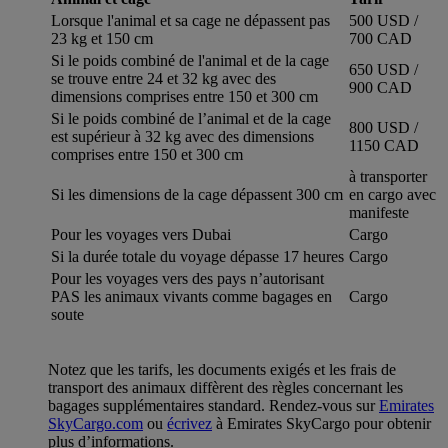
Lorsque l'animal et sa cage ne dépassent pas
500 USD /
23 kg et 150 cm
700 CAD
Si le poids combiné de l'animal et de la cage
650 USD /
se trouve entre 24 et 32 kg avec des
900 CAD
dimensions comprises entre 150 et 300 cm
Si le poids combiné de l’animal et de la cage
800 USD /
est supérieur à 32 kg avec des dimensions
1150 CAD
comprises entre 150 et 300 cm
à transporter
Si les dimensions de la cage dépassent 300 cm
en cargo avec
manifeste
Pour les voyages vers Dubai
Cargo
Si la durée totale du voyage dépasse 17 heures
Cargo
Pour les voyages vers des pays n’autorisant
PAS les animaux vivants comme bagages en
Cargo
soute
Notez que les tarifs, les documents exigés et les frais de
transport des animaux diffèrent des règles concernant les
bagages supplémentaires standard. Rendez-vous sur
Emirates
SkyCargo.com
ou
écrivez
à Emirates SkyCargo pour obtenir
plus d’informations.