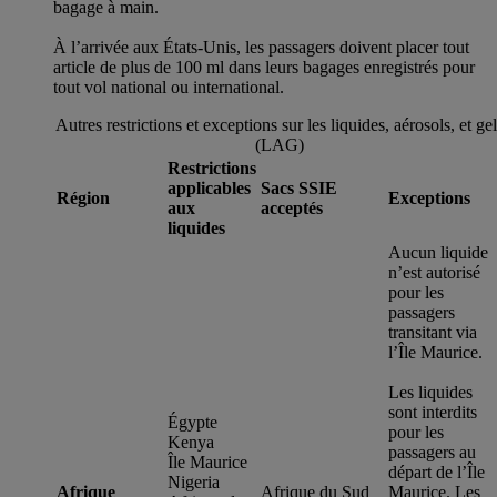
bagage à main.
À l’arrivée aux États-Unis, les passagers doivent placer tout
article de plus de 100 ml dans leurs bagages enregistrés pour
tout vol national ou international.
Autres restrictions et exceptions sur les liquides, aérosols, et ge
(LAG)
Restrictions
applicables
Sacs SSIE
Région
Exceptions
aux
acceptés
liquides
Aucun liquide
n’est autorisé
pour les
passagers
transitant via
l’Île Maurice.
Les liquides
sont interdits
Égypte
pour les
Kenya
passagers au
Île Maurice
départ de l’Île
Nigeria
Afrique
Afrique du Sud
Maurice. Les