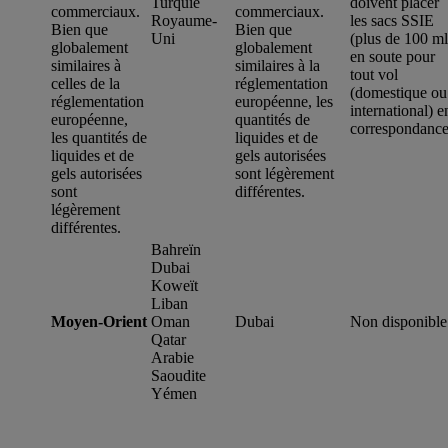
Turquie
doivent placer
commerciaux.
commerciaux.
Royaume-
les sacs SSIE
Bien que
Bien que
Uni
(plus de 100 ml
globalement
globalement
en soute pour
similaires à
similaires à la
tout vol
celles de la
réglementation
(domestique ou
réglementation
européenne, les
international) e
européenne,
quantités de
correspondance
les quantités de
liquides et de
liquides et de
gels autorisées
gels autorisées
sont légèrement
sont
différentes.
légèrement
différentes.
Bahreïn
Dubai
Koweït
Liban
Moyen-Orient
Oman
Dubai
Non disponible
Qatar
Arabie
Saoudite
Yémen