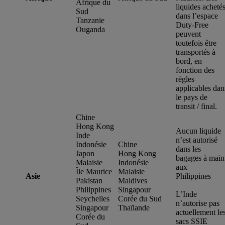
Afrique du
liquides acheté
Sud
dans l’espace
Tanzanie
Duty-Free
Ouganda
peuvent
toutefois être
transportés à
bord, en
fonction des
règles
applicables dan
le pays de
transit / final.
Chine
Hong Kong
Aucun liquide
Inde
n’est autorisé
Indonésie
Chine
dans les
Japon
Hong Kong
bagages à main
Malaisie
Indonésie
aux
Île Maurice
Malaisie
Asie
Philippines
Pakistan
Maldives
Philippines
Singapour
L’Inde
Seychelles
Corée du Sud
n’autorise pas
Singapour
Thaïlande
actuellement le
Corée du
sacs SSIE