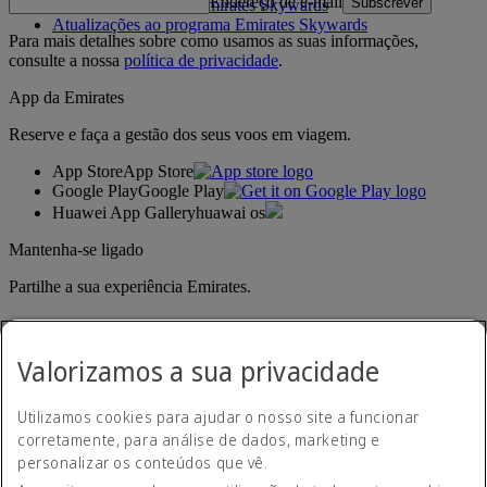
Endereço de e-mail
Subscrever
Regras do programa Emirates Skywards
Atualizações ao programa Emirates Skywards
Para mais detalhes sobre como usamos as suas informações,
consulte a nossa
política de privacidade
.
App da Emirates
Reserve e faça a gestão dos seus voos em viagem.
App Store
App Store
Google Play
Google Play
Huawei App Gallery
huawai os
Mantenha-se ligado
Partilhe a sua experiência Emirates.
Valorizamos a sua privacidade
Utilizamos cookies para ajudar o nosso site a funcionar
corretamente, para análise de dados, marketing e
personalizar os conteúdos que vê.
Declaração de acessibilidade