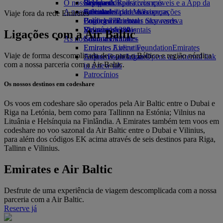
O nosso planeta
Bebidas
Brinquedos para crianças
Skywards Rail
Site para dispositivos móveis e a App da
A nossa frota
Atividades para as crianças
Sustentabilidade nas operações
Calculadora de Milhas
Emirates
Viaje fora da rede Emirates
Boeing 777
Política ambiental
Login em Emirates Skywards
Cancelar ou alterar uma reserva
Emirates A380
Relatórios ambientais
Skywards+
Viagens afetadas
Ligações com a Air Baltic
As nossas comunidades
Emirates A350
Sobre a Emirates
Emirates Executive
Emirates Airline Foundation
Emirates
Viaje de forma descomplicada de e para o Báltico e região nórdica
Esquemas de lugares
Airline Foundation Opens an external link
com a nossa parceria com a Air Baltic.
in a new tab
Patrocínios
Os nossos destinos em codeshare
Os voos em codeshare são operados pela Air Baltic entre o Dubai e
Riga na Letónia, bem como para Tallinnn na Estónia; Vilnius na
Lituânia e Helsínquia na Finlândia. A Emirates também tem voos em
codeshare no voo sazonal da Air Baltic entre o Dubai e Vilinius,
para além dos códigos EK acima através de seis destinos para Riga,
Tallinn e Vilinius.
Emirates e Air Baltic
Desfrute de uma experiência de viagem descomplicada com a nossa
parceria com a Air Baltic.
Reserve já