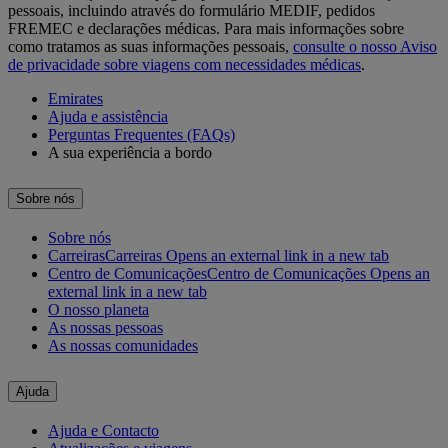
pessoais, incluindo através do formulário MEDIF, pedidos
FREMEC e declarações médicas. Para mais informações sobre
como tratamos as suas informações pessoais,
consulte o nosso Aviso
de privacidade sobre viagens com necessidades médicas
.
Emirates
Ajuda e assistência
Perguntas Frequentes (FAQs)
A sua experiência a bordo
Sobre nós
Sobre nós
Carreiras
Carreiras Opens an external link in a new tab
Centro de Comunicações
Centro de Comunicações Opens an
external link in a new tab
O nosso planeta
As nossas pessoas
As nossas comunidades
Ajuda
Ajuda e Contacto