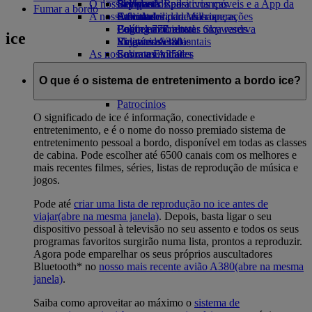
O nosso planeta
Bebidas
Brinquedos para crianças
Skywards Rail
Site para dispositivos móveis e a App da
Fumar a bordo
A nossa frota
Atividades para as crianças
Sustentabilidade nas operações
Calculadora de Milhas
Emirates
Boeing 777
Política ambiental
Login em Emirates Skywards
Cancelar ou alterar uma reserva
ice
Emirates A380
Relatórios ambientais
Skywards+
Viagens afetadas
As nossas comunidades
Emirates A350
Sobre a Emirates
Emirates Executive
Emirates Airline Foundation
Emirates
Esquemas de lugares
Airline Foundation Opens an external link
O que é o sistema de entretenimento a bordo ice?
in a new tab
Patrocínios
O significado de ice é informação, conectividade e
entretenimento, e é o nome do nosso premiado sistema de
entretenimento pessoal a bordo, disponível em todas as classes
de cabina. Pode escolher até 6500 canais com os melhores e
mais recentes filmes, séries, listas de reprodução de música e
jogos.
Pode até
criar uma lista de reprodução no ice antes de
viajar
(abre na mesma janela)
. Depois, basta ligar o seu
dispositivo pessoal à televisão no seu assento e todos os seus
programas favoritos surgirão numa lista, prontos a reproduzir.
Agora pode emparelhar os seus próprios auscultadores
Bluetooth* no
nosso mais recente avião A380
(abre na mesma
janela)
.
Saiba como aproveitar ao máximo o
sistema de