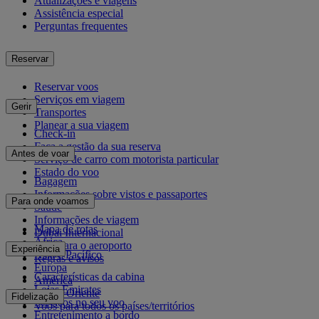
Atualizações e viagens
Assistência especial
Perguntas frequentes
Reservar
Reservar voos
Serviços em viagem
Gerir
Transportes
Planear a sua viagem
Check-in
Faça a gestão da sua reserva
Antes de voar
Serviço de carro com motorista particular
Estado do voo
Bagagem
Informações sobre vistos e passaportes
Para onde voamos
Saúde
Informações de viagem
Mapa de rotas
Dubai Internacional
África
De e para o aeroporto
Experiência
Ásia e Pacífico
Regras e avisos
Europa
Características da cabina
América
Lojas Emirates
Médio Oriente
Fidelização
Serviços no seu voo
Voos para todos os países/territórios
Entretenimento a bordo