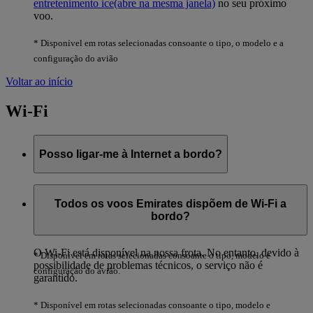
entretenimento ice
(abre na mesma janela)
no seu próximo
voo.
* Disponível em rotas selecionadas consoante o tipo, o modelo e a
configuração do avião
Voltar ao início
Wi-Fi
Posso ligar-me à Internet a bordo?
Sim, pode pagar por um pacote Wi-Fi ao utilizar o seu cartão
de débito ou de crédito a bordo. Se for um membro Emirates
Todos os voos Emirates dispõem de Wi-Fi a
Skywards, pode usufruir de
acesso à rede Wi-Fi gratuito
nos
bordo?
voos da Emirates.
O Wi-Fi está disponível na nossa frota. No entanto, devido à
* Disponível em rotas selecionadas consoante o tipo, modelo e
possibilidade de problemas técnicos, o serviço não é
configuração do avião.
garantido.
* Disponível em rotas selecionadas consoante o tipo, modelo e