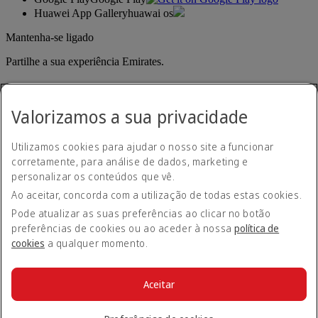
Huawei App Gallery
huawai os
Mantenha-se ligado
Partilhe a sua experiência Emirates.
Valorizamos a sua privacidade
Utilizamos cookies para ajudar o nosso site a funcionar
corretamente, para análise de dados, marketing e
personalizar os conteúdos que vê.
Declaração de acessibilidade
Ao aceitar, concorda com a utilização de todas estas cookies.
Contacte-nos
Política de privacidade
Pode atualizar as suas preferências ao clicar no botão
Termos e condições
preferências de cookies ou ao aceder à nossa
política de
Política de cookies
cookies
a qualquer momento.
Cibersegurança
Declaração de transparência sobre a Lei da Escravatura
Moderna
Aceitar
Mapa do site
© 2026 The Emirates Group. Todos os direitos reservados.