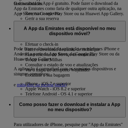
O download da App é gratuito. Pode fazer o download da
funcionalidades:
App da Emirates como faria de qualquer outra aplicação, na
Reservar o seu voo
App Store, na Google Play Store ou na Huawei App Gallery.
Gerir a sua reserva
Gerir a sua conta Emirates Skywards
A App da Emirates está disponível no meu
Selecionar o seu lugar
dispositivo móvel?
Fazer upgrade da sua reserva
Escolher as suas refeições a bordo
Efetuar o check-in
Pode fazer o download da aplicação em telefones iPhone e
Fazer o download do cartão de embarque
Android a partir da App Store, da Google Play Store ou da
Fazer reservas do Serviço de motorista
Huawei App Gallery.
Trocar e usar Milhas
Consultar o estado de voo e atualizações
A aplicação é compatível com os seguintes dispositivos e
Ver o mapa do aeroporto Wayfinder
sistemas operativos:
Localizar a sua bagagem
iPhone - iOS 7 e superior
e
mais
(abre na mesma janela)
.
Apple Watch - iOS 8.2 e superior
Telefone Android - OS 4.1 e superior
Como posso fazer o download e instalar a App
no meu dispositivo?
Para utilizadores de iPhone, pesquise por "App da Emirates"