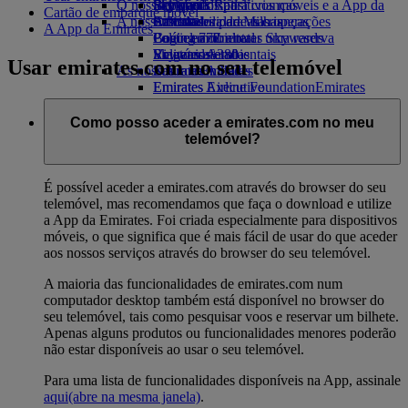
O nosso planeta
Bebidas
Brinquedos para crianças
Skywards Rail
Site para dispositivos móveis e a App da
Cartão de embarque móvel
A nossa frota
Atividades para as crianças
Sustentabilidade nas operações
Calculadora de Milhas
Emirates
A App da Emirates
Boeing 777
Política ambiental
Login em Emirates Skywards
Cancelar ou alterar uma reserva
Emirates A380
Relatórios ambientais
Skywards+
Viagens afetadas
Usar emirates.com no seu telemóvel
As nossas comunidades
Emirates A350
Sobre a Emirates
Emirates Executive
Emirates Airline Foundation
Emirates
Esquemas de lugares
Airline Foundation Opens an external link
in a new tab
Como posso aceder a emirates.com no meu
Patrocínios
telemóvel?
É possível aceder a emirates.com através do browser do seu
telemóvel, mas recomendamos que faça o download e utilize
a App da Emirates. Foi criada especialmente para dispositivos
móveis, o que significa que é mais fácil de usar do que aceder
aos nossos serviços através do browser do seu telemóvel.
A maioria das funcionalidades de emirates.com num
computador desktop também está disponível no browser do
seu telemóvel, tais como pesquisar voos e reservar um bilhete.
Apenas alguns produtos ou funcionalidades menores poderão
não estar disponíveis ao usar o seu telemóvel.
Para uma lista de funcionalidades disponíveis na App, assinale
aqui
(abre na mesma janela)
.