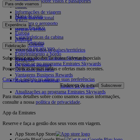
Informações sobre vistos e passaportes
Para onde voamos
Saúde
Informações de viagem
Mapa de rotas
Dubai Internacional
África
De e para o aeroporto
Experiência
Ásia e Pacífico
Regras e avisos
Europa
Características da cabina
América
Lojas Emirates
Médio Oriente
Fidelização
Serviços no seu voo
Voos para todos os países/territórios
Entretenimento a bordo
Subscreva para receber as nossas ofertas especiais
Inicie sessão em Emirates Skywards
Refeições
Registe-se no programa Emirates Skywards
Os nossos lounges
Poupe com as nossas tarifas e ofertas mais recentes.
Os nossos parceiros
Vantagens Business Rewards
Cancele o registo ou altere as suas preferências
Registe a sua empresa
Endereço de e-mail
Subscrever
Regras do programa Emirates Skywards
Atualizações ao programa Emirates Skywards
Para mais detalhes sobre como usamos as suas informações,
consulte a nossa
política de privacidade
.
App da Emirates
Reserve e faça a gestão dos seus voos em viagem.
App Store
App Store
Google Play
Google Play