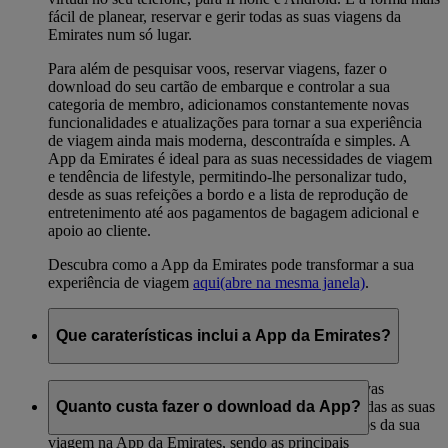
fácil de planear, reservar e gerir todas as suas viagens da
Emirates num só lugar.
Para além de pesquisar voos, reservar viagens, fazer o
download do seu cartão de embarque e controlar a sua
categoria de membro, adicionamos constantemente novas
funcionalidades e atualizações para tornar a sua experiência
de viagem ainda mais moderna, descontraída e simples. A
App da Emirates é ideal para as suas necessidades de viagem
e tendência de lifestyle, permitindo-lhe personalizar tudo,
desde as suas refeições a bordo e a lista de reprodução de
entretenimento até aos pagamentos de bagagem adicional e
apoio ao cliente.
Descubra como a App da Emirates pode transformar a sua
experiência de viagem
aqui
(abre na mesma janela)
.
Que caraterísticas inclui a App da Emirates?
Estamos constantemente a atualizar e adicionar novas
funcionalidades à App, para que possa controlar todas as suas
Quanto custa fazer o download da App?
necessidades de viagem. Pode gerir imensos aspetos da sua
viagem na App da Emirates, sendo as principais