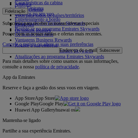
Características da cabina
América
Lojas Emirates
Médio Oriente
Fidelização
Serviços no seu voo
Voos para todos os países/territórios
Entretenimento a bordo
Subscreva para receber as nossas ofertas especiais
Inicie sessão em Emirates Skywards
Refeições
Registe-se no programa Emirates Skywards
Os nossos lounges
Poupe com as nossas tarifas e ofertas mais recentes.
Os nossos parceiros
Vantagens Business Rewards
Cancele o registo ou altere as suas preferências
Registe a sua empresa
Endereço de e-mail
Subscrever
Regras do programa Emirates Skywards
Atualizações ao programa Emirates Skywards
Para mais detalhes sobre como usamos as suas informações,
consulte a nossa
política de privacidade
.
App da Emirates
Reserve e faça a gestão dos seus voos em viagem.
App Store
App Store
Google Play
Google Play
Huawei App Gallery
huawai os
Mantenha-se ligado
Partilhe a sua experiência Emirates.