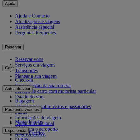
Ajuda
Ajuda e Contacto
Atualizações e viagens
Assistência especial
Perguntas frequentes
Reservar
Reservar voos
Serviços em viagem
Gerir
Transportes
Planear a sua viagem
Check-in
Faça a gestão da sua reserva
Antes de voar
Serviço de carro com motorista particular
Estado do voo
Bagagem
Informações sobre vistos e passaportes
Para onde voamos
Saúde
Informações de viagem
Mapa de rotas
Dubai Internacional
África
De e para o aeroporto
Experiência
Ásia e Pacífico
Regras e avisos
Europa