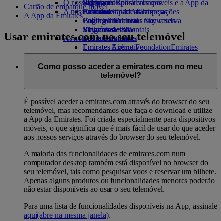
O nosso planeta
Bebidas
Brinquedos para crianças
Skywards Rail
Site para dispositivos móveis e a App da
Cartão de embarque móvel
A nossa frota
Atividades para as crianças
Sustentabilidade nas operações
Calculadora de Milhas
Emirates
A App da Emirates
Boeing 777
Política ambiental
Login em Emirates Skywards
Cancelar ou alterar uma reserva
Emirates A380
Relatórios ambientais
Skywards+
Viagens afetadas
Usar emirates.com no seu telemóvel
As nossas comunidades
Emirates A350
Sobre a Emirates
Emirates Executive
Emirates Airline Foundation
Emirates
Esquemas de lugares
Airline Foundation Opens an external link
in a new tab
Como posso aceder a emirates.com no meu
Patrocínios
telemóvel?
É possível aceder a emirates.com através do browser do seu
telemóvel, mas recomendamos que faça o download e utilize
a App da Emirates. Foi criada especialmente para dispositivos
móveis, o que significa que é mais fácil de usar do que aceder
aos nossos serviços através do browser do seu telemóvel.
A maioria das funcionalidades de emirates.com num
computador desktop também está disponível no browser do
seu telemóvel, tais como pesquisar voos e reservar um bilhete.
Apenas alguns produtos ou funcionalidades menores poderão
não estar disponíveis ao usar o seu telemóvel.
Para uma lista de funcionalidades disponíveis na App, assinale
aqui
(abre na mesma janela)
.