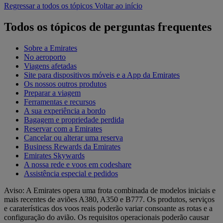
Regressar a todos os tópicos
Voltar ao início
Todos os tópicos de perguntas frequentes
Sobre a Emirates
No aeroporto
Viagens afetadas
Site para dispositivos móveis e a App da Emirates
Os nossos outros produtos
Preparar a viagem
Ferramentas e recursos
A sua experiência a bordo
Bagagem e propriedade perdida
Reservar com a Emirates
Cancelar ou alterar uma reserva
Business Rewards da Emirates
Emirates Skywards
A nossa rede e voos em codeshare
Assistência especial e pedidos
Aviso: A Emirates opera uma frota combinada de modelos iniciais e
mais recentes de aviões A380, A350 e B777. Os produtos, serviços
e caraterísticas dos voos reais poderão variar consoante as rotas e a
configuração do avião. Os requisitos operacionais poderão causar