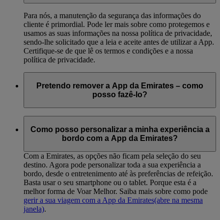
Para nós, a manutenção da segurança das informações do
cliente é primordial. Pode ler mais sobre como protegemos e
usamos as suas informações na nossa política de privacidade,
sendo-lhe solicitado que a leia e aceite antes de utilizar a App.
Certifique-se de que lê os termos e condições e a nossa
política de privacidade.
Pretendo remover a App da Emirates – como
posso fazê-lo?
Pode eliminar a App da mesma forma que remove quaisquer
outras aplicações do seu iPhone ou telefone Android.
Como posso personalizar a minha experiência a
bordo com a App da Emirates?
Com a Emirates, as opções não ficam pela seleção do seu
destino. Agora pode personalizar toda a sua experiência a
bordo, desde o entretenimento até às preferências de refeição.
Basta usar o seu smartphone ou o tablet. Porque esta é a
melhor forma de Voar Melhor. Saiba mais sobre como pode
gerir a sua viagem com a App da Emirates
(abre na mesma
janela)
.