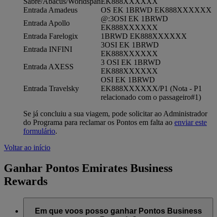
Sabre/Abacus/Worldspan
EK888XXXXXX
Entrada Amadeus
OS EK 1BRWD EK888XXXXXX
@:3OSI EK 1BRWD
Entrada Apollo
EK888XXXXXX
Entrada Farelogix
1BRWD EK888XXXXXX
3OSI EK 1BRWD
Entrada INFINI
EK888XXXXXX
3 OSI EK 1BRWD
Entrada AXESS
EK888XXXXXX
OSI EK 1BRWD
Entrada Travelsky
EK888XXXXXX/P1 (Nota - P1
relacionado com o passageiro#1)
Se já concluiu a sua viagem, pode solicitar ao Administrador
do Programa para reclamar os Pontos em falta ao
enviar este
formulário
.
Voltar ao início
Ganhar Pontos Emirates Business
Rewards
Em que voos posso ganhar Pontos Business