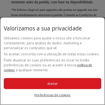
momento antes da partida, com base na disponibilidade.
*Os bilhetes elegíveis para upgrades não podem ter upgrade nas seis
horas imediatamente anteriores à partida. Consulte as Condições de
Tarifa e restrições aplicáveis em emirates.com no momento da reserva.
Valorizamos a sua privacidade
Tenho que fazer upgrade para todos os
Utilizamos cookies para ajudar o nosso site a funcionar
passageiros da reserva ou posso fazer para
apenas um?
corretamente, para análise de dados, marketing e
personalizar os conteúdos que vê.
Ao aceitar, concorda com a utilização de todas estas cookies.
Deverá fazer upgrade para todos os passageiros na reserva.
Pode atualizar as suas preferências ao clicar no botão
preferências de cookies ou ao aceder à nossa
política de
Onde posso saber quantos Pontos são
cookies
a qualquer momento.
necessários para fazer o upgrade de um voo?
O número de Pontos necessários para um Upgrade de Prémio
Aceitar
Dinâmico irá depender da disponibilidade de lugares e da
diferença de tarifa entre as duas classes. O número de Pontos
Preferências de cookies
necessários para fazer um upgrade de uma viagem específica
será exibido na página de reserva quando iniciar sessão na sua
conta Emirates Business Rewards.