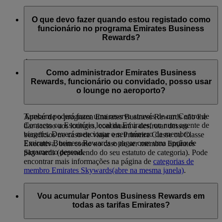
O que devo fazer quando estou registado como
funcionário no programa Emirates Business
Rewards?
É possível fazer reservas online a partir da sua página
Emirates Business Rewards. Selecione pagar com uma opção
Como administrador Emirates Business
de pagamento pessoal ou envie o pedido de pagamento ao
Rewards, funcionário ou convidado, posso usar
Administrador de Programa com um cartão de crédito da
o lounge no aeroporto?
empresa.
Também poderá fazer uma reserva através de um Centro de
Apesar de o programa Emirates Business Rewards não lhe
Contacto ou Escritório local da Emirates, ou num agente de
dar acesso aos lounges, continuará a desfrutar desses
viagens. Deverá mencionar o seu número de membro
benefícios no caso de viajar em Primeira Classe ou Classe
Emirates Business Rewards e pagar com uma opção de
Executiva, bem como no caso de ser membro Emirates
pagamento pessoal.
Skywards (dependendo do seu estatuto de categoria). Pode
encontrar mais informações na página de
categorias de
membro Emirates Skywards
(abre na mesma janela)
.
Vou acumular Pontos Business Rewards em
todas as tarifas Emirates?