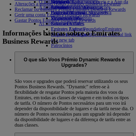
O nosso planeta
Bebidas
Brinquedos para crianças
Skywards Rail
Site para dispositivos móveis e a App da
Alterações a antigas contas Emirates Business Rewards
A nossa frota
Atividades para as crianças
Sustentabilidade nas operações
Calculadora de Milhas
Emirates
Reclamar ou transferir Pontos Emirates Business Rewards
Boeing 777
Política ambiental
Login em Emirates Skywards
Cancelar ou alterar uma reserva
Gerir uma conta Emirates Business Rewards
Emirates A380
Relatórios ambientais
Skywards+
Viagens afetadas
Gastar Pontos Emirates Business Rewards
As nossas comunidades
Emirates A350
Sobre a Emirates
Emirates Executive
Emirates Airline Foundation
Emirates
Informações básicas sobre o Emirates
Esquemas de lugares
Airline Foundation Opens an external link
Business Rewards
in a new tab
Patrocínios
O que são Voos Prémio Dynamic Rewards e
Upgrades?
São voos e upgrades que poderá reservar utilizando os seus
Pontos Business Rewards. "Dynamic" refere-se à
flexibilidade de resgatar Pontos pela maioria dos voos da
Emirates, em todas as classes de viagem e em todos os tipos
de tarifa. O número de Pontos necessários para um voo irá
depender da disponibilidade de lugares e da tarifa nesse dia. O
número de Pontos necessários para um upgrade irá depender
da disponibilidade de lugares e da diferença de tarifa entre as
duas classes.