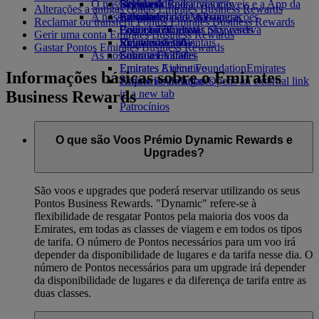
O nosso planeta
Bebidas
Brinquedos para crianças
Skywards Rail
Site para dispositivos móveis e a App da
Alterações a antigas contas Emirates Business Rewards
A nossa frota
Atividades para as crianças
Sustentabilidade nas operações
Calculadora de Milhas
Emirates
Reclamar ou transferir Pontos Emirates Business Rewards
Boeing 777
Política ambiental
Login em Emirates Skywards
Cancelar ou alterar uma reserva
Gerir uma conta Emirates Business Rewards
Emirates A380
Relatórios ambientais
Skywards+
Viagens afetadas
Gastar Pontos Emirates Business Rewards
As nossas comunidades
Emirates A350
Sobre a Emirates
Emirates Executive
Emirates Airline Foundation
Emirates
Informações básicas sobre o Emirates
Esquemas de lugares
Airline Foundation Opens an external link
Business Rewards
in a new tab
Patrocínios
O que são Voos Prémio Dynamic Rewards e
Upgrades?
São voos e upgrades que poderá reservar utilizando os seus
Pontos Business Rewards. "Dynamic" refere-se à
flexibilidade de resgatar Pontos pela maioria dos voos da
Emirates, em todas as classes de viagem e em todos os tipos
de tarifa. O número de Pontos necessários para um voo irá
depender da disponibilidade de lugares e da tarifa nesse dia. O
número de Pontos necessários para um upgrade irá depender
da disponibilidade de lugares e da diferença de tarifa entre as
duas classes.