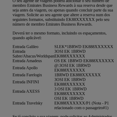
O seu agente de viagens poderá adicionar o seu número de
membro Emirates Business Rewards à sua reserva desde que
seja antes da viagem, ou apenas quando concluir parte da sua
viagem. Solicite ao seu agente que altere a reserva num dos
seguintes formatos, substituindo EK88XXXXXX pelo seu
número de membro Emirates Business Rewards.
Deverá ter o mesmo formato, incluindo os espaçamentos,
quando aplicável:
Entrada Galileo
SI.EK*1BRWD EK888XXXXXX
Entrada
3OSI EK 1BRWD
Sabre/Abacus/Worldspan
EK888XXXXXX
Entrada Amadeus
OS EK 1BRWD EK888XXXXXX
@:3OSI EK 1BRWD
Entrada Apollo
EK888XXXXXX
Entrada Farelogix
1BRWD EK888XXXXXX
3OSI EK 1BRWD
Entrada INFINI
EK888XXXXXX
3 OSI EK 1BRWD
Entrada AXESS
EK888XXXXXX
OSI EK 1BRWD
Entrada Travelsky
EK888XXXXXX/P1 (Nota - P1
relacionado com o passageiro#1)
Se já concluiu a sua viagem, pode solicitar ao Administrador