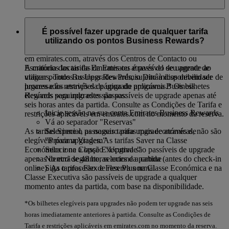
Se for Administrador do Programa, poderá fazer upgrade de
voos iniciando sessão na página de reservas do programa
É possível fazer upgrade de qualquer tarifa
Emirates Business Rewards em emirates.com. Os Upgrades
utilizando os pontos Business Rewards?
Dinâmicos estão disponíveis apenas para reservas feitas online
em emirates.com, através dos Centros de Contacto ou
A maioria das tarifas da Emirates é passível de upgrade ao
Escritórios locais da Emirates ou através do seu agente de
utilizar pontos Business Rewards, sujeito à disponibilidade de
viagens. Todos os Upgrades Prémio Dinâmicos devem ser
lugares e às restrições de upgrade aplicáveis.*
Os bilhetes
processados através da página do programa Business
elegíveis para upgrades são passíveis de upgrade apenas até
Rewards seguindo estes passos:
seis horas antes da partida. Consulte as Condições de Tarifa e
Inicie sessão na sua conta Emirates Business Rewards
restrições aplicáveis em emirates.com no momento da reserva.
Vá ao separador "Reservas"
As tarifas Special, as nossas tarifas mais económicas, não são
Selecione o passageiro para upgrade através de
elegíveis para upgrades. As tarifas Saver na Classe
"Próxima Viagem"
Económica e na Classe Executiva são passíveis de upgrade
Selecione a opção "Upgrade"
apenas dentro de 48 horas antes da partida (antes do check-in
No ecrã seguinte, selecione a cabine
online). As tarifas Flex e Flex Plus na Classe Económica e na
Siga o processo de reserva normal
Classe Executiva são passíveis de upgrade a qualquer
momento antes da partida, com base na disponibilidade.
*Os bilhetes elegíveis para upgrades não podem ter upgrade nas seis
horas imediatamente anteriores à partida. Consulte as Condições de
Tarifa e restrições aplicáveis em emirates.com no momento da reserva.