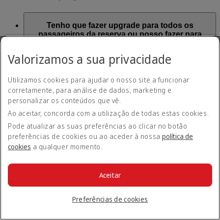
Tenho que fazer upgrade para todos os
passageiros da reserva ou posso fazer para
apenas um?
Valorizamos a sua privacidade
Deverá fazer upgrade para todos os passageiros na reserva.
Utilizamos cookies para ajudar o nosso site a funcionar
corretamente, para análise de dados, marketing e
Onde posso saber quantos Pontos são
personalizar os conteúdos que vê.
necessários para fazer o upgrade de um voo?
Ao aceitar, concorda com a utilização de todas estas cookies.
Pode atualizar as suas preferências ao clicar no botão
O número de Pontos necessários para um Upgrade de Prémio
preferências de cookies ou ao aceder à nossa
política de
Dinâmico irá depender da disponibilidade de lugares e da
cookies
a qualquer momento.
diferença de tarifa entre as duas classes. O número de Pontos
necessários para fazer um upgrade de uma viagem específica
será exibido na página de reserva quando iniciar sessão na sua
conta Emirates Business Rewards.
Aceitar
Preferências de cookies
Devo pagar um valor adicional para fazer
upgrade de uma reserva utilizando Pontos
Business Rewards?