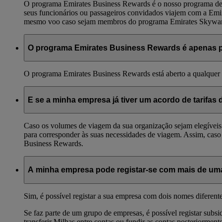
O programa Emirates Business Rewards é o nosso programa de 
seus funcionários ou passageiros convidados viajem com a E
mesmo voo caso sejam membros do programa Emirates Skywards.
O programa Emirates Business Rewards é apenas 
O programa Emirates Business Rewards está aberto a qualquer e
E se a minha empresa já tiver um acordo de tarifa
Caso os volumes de viagem da sua organização sejam elegíveis 
para corresponder às suas necessidades de viagem. Assim, caso
Business Rewards.
A minha empresa pode registar-se com mais de um
Sim, é possível registar a sua empresa com dois nomes diferent
Se faz parte de um grupo de empresas, é possível registar subs
transferir Milhas entre contas ou fundir as contas posteriormente