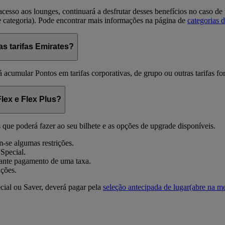
esso aos lounges, continuará a desfrutar desses benefícios no caso de
categoria). Pode encontrar mais informações na página de
categorias
 tarifas Emirates?
á acumular Pontos em tarifas corporativas, de grupo ou outras tarifas 
Flex e Flex Plus?
es que poderá fazer ao seu bilhete e as opções de upgrade disponíveis.
m-se algumas restrições.
 Special.
iante pagamento de uma taxa.
ições.
cial ou Saver, deverá pagar pela
seleção antecipada de lugar
(abre na m