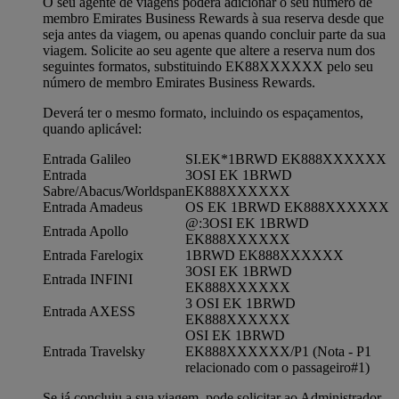
O seu agente de viagens poderá adicionar o seu número de
membro Emirates Business Rewards à sua reserva desde que
seja antes da viagem, ou apenas quando concluir parte da sua
viagem. Solicite ao seu agente que altere a reserva num dos
seguintes formatos, substituindo EK88XXXXXX pelo seu
número de membro Emirates Business Rewards.
Deverá ter o mesmo formato, incluindo os espaçamentos,
quando aplicável:
Entrada Galileo
SI.EK*1BRWD EK888XXXXXX
Entrada
3OSI EK 1BRWD
Sabre/Abacus/Worldspan
EK888XXXXXX
Entrada Amadeus
OS EK 1BRWD EK888XXXXXX
@:3OSI EK 1BRWD
Entrada Apollo
EK888XXXXXX
Entrada Farelogix
1BRWD EK888XXXXXX
3OSI EK 1BRWD
Entrada INFINI
EK888XXXXXX
3 OSI EK 1BRWD
Entrada AXESS
EK888XXXXXX
OSI EK 1BRWD
Entrada Travelsky
EK888XXXXXX/P1 (Nota - P1
relacionado com o passageiro#1)
Se já concluiu a sua viagem, pode solicitar ao Administrador