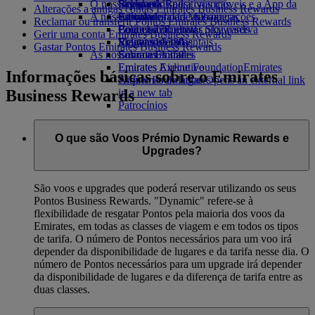
O nosso planeta
Bebidas
Brinquedos para crianças
Skywards Rail
Site para dispositivos móveis e a App da
Alterações a antigas contas Emirates Business Rewards
A nossa frota
Atividades para as crianças
Sustentabilidade nas operações
Calculadora de Milhas
Emirates
Reclamar ou transferir Pontos Emirates Business Rewards
Boeing 777
Política ambiental
Login em Emirates Skywards
Cancelar ou alterar uma reserva
Gerir uma conta Emirates Business Rewards
Emirates A380
Relatórios ambientais
Skywards+
Viagens afetadas
Gastar Pontos Emirates Business Rewards
As nossas comunidades
Emirates A350
Sobre a Emirates
Emirates Executive
Emirates Airline Foundation
Emirates
Informações básicas sobre o Emirates
Esquemas de lugares
Airline Foundation Opens an external link
Business Rewards
in a new tab
Patrocínios
O que são Voos Prémio Dynamic Rewards e
Upgrades?
São voos e upgrades que poderá reservar utilizando os seus
Pontos Business Rewards. "Dynamic" refere-se à
flexibilidade de resgatar Pontos pela maioria dos voos da
Emirates, em todas as classes de viagem e em todos os tipos
de tarifa. O número de Pontos necessários para um voo irá
depender da disponibilidade de lugares e da tarifa nesse dia. O
número de Pontos necessários para um upgrade irá depender
da disponibilidade de lugares e da diferença de tarifa entre as
duas classes.