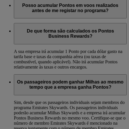
Posso acumular Pontos em voos realizados
antes de me registar no programa?
Não, os Pontos Business Rewards apenas podem ser
creditados em voos realizados após ter efetuado o registo no
De que forma são calculados os Pontos
programa.
Business Rewards?
A sua empresa irá acumular 1 Ponto por cada dólar gasto na
tarifa base e taxas da companhia aérea (ou taxas de
combustível, quando aplicável). Não irá acumular Pontos
relativamente às taxas e outros encargos.
Os passageiros podem ganhar Milhas ao mesmo
tempo que a empresa ganha Pontos?
Sim, desde que os passageiros individuais sejam membros do
programa Emirates Skywards. Os passageiros individuais
poderão acumular Milhas Skywards e a empresa irá acumular
Pontos Business Rewards no mesmo voo. Certifique-se que o
número de membro Emirates Skywards é mencionado na
reserva juntamente com o número de membro Emirates