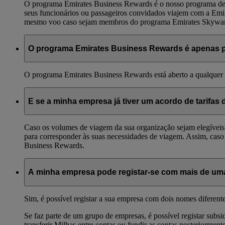
O programa Emirates Business Rewards é o nosso programa de 
seus funcionários ou passageiros convidados viajem com a E
mesmo voo caso sejam membros do programa Emirates Skywards.
O programa Emirates Business Rewards é apenas 
O programa Emirates Business Rewards está aberto a qualquer e
E se a minha empresa já tiver um acordo de tarifa
Caso os volumes de viagem da sua organização sejam elegíveis 
para corresponder às suas necessidades de viagem. Assim, caso
Business Rewards.
A minha empresa pode registar-se com mais de um
Sim, é possível registar a sua empresa com dois nomes diferent
Se faz parte de um grupo de empresas, é possível registar subs
transferir Milhas entre contas ou fundir as contas posteriormente