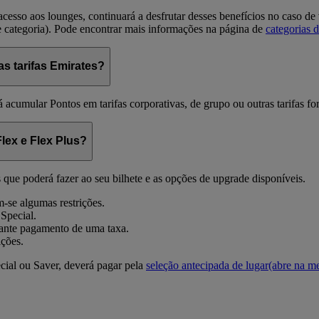
esso aos lounges, continuará a desfrutar desses benefícios no caso de
categoria). Pode encontrar mais informações na página de
categorias
 tarifas Emirates?
á acumular Pontos em tarifas corporativas, de grupo ou outras tarifas 
Flex e Flex Plus?
es que poderá fazer ao seu bilhete e as opções de upgrade disponíveis.
m-se algumas restrições.
 Special.
iante pagamento de uma taxa.
ições.
cial ou Saver, deverá pagar pela
seleção antecipada de lugar
(abre na m