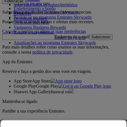
Fidelização
Serviços no seu voo
Voos para todos os países/territórios
Entretenimento a bordo
Subscreva para receber as nossas ofertas especiais
Inicie sessão em Emirates Skywards
Refeições
Registe-se no programa Emirates Skywards
Os nossos lounges
Poupe com as nossas tarifas e ofertas mais recentes.
Os nossos parceiros
Vantagens Business Rewards
Cancele o registo ou altere as suas preferências
Registe a sua empresa
Endereço de e-mail
Subscrever
Regras do programa Emirates Skywards
Atualizações ao programa Emirates Skywards
Para mais detalhes sobre como usamos as suas informações,
consulte a nossa
política de privacidade
.
App da Emirates
Reserve e faça a gestão dos seus voos em viagem.
App Store
App Store
Google Play
Google Play
Huawei App Gallery
huawai os
Mantenha-se ligado
Partilhe a sua experiência Emirates.