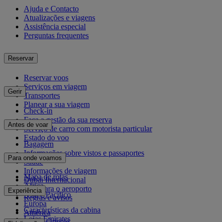
Ajuda e Contacto
Atualizações e viagens
Assistência especial
Perguntas frequentes
Reservar
Reservar voos
Serviços em viagem
Gerir
Transportes
Planear a sua viagem
Check-in
Faça a gestão da sua reserva
Antes de voar
Serviço de carro com motorista particular
Estado do voo
Bagagem
Informações sobre vistos e passaportes
Para onde voamos
Saúde
Informações de viagem
Mapa de rotas
Dubai Internacional
África
De e para o aeroporto
Experiência
Ásia e Pacífico
Regras e avisos
Europa
Características da cabina
América
Lojas Emirates
Médio Oriente