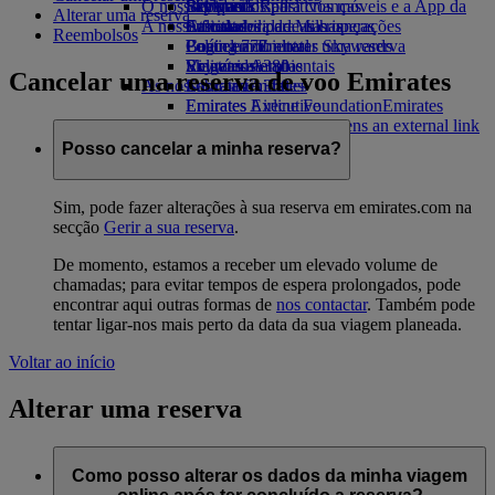
O nosso planeta
Bebidas
Brinquedos para crianças
Skywards Rail
Site para dispositivos móveis e a App da
Alterar uma reserva
A nossa frota
Atividades para as crianças
Sustentabilidade nas operações
Calculadora de Milhas
Emirates
Reembolsos
Boeing 777
Política ambiental
Login em Emirates Skywards
Cancelar ou alterar uma reserva
Emirates A380
Relatórios ambientais
Skywards+
Viagens afetadas
Cancelar uma reserva de voo Emirates
As nossas comunidades
Emirates A350
Sobre a Emirates
Emirates Executive
Emirates Airline Foundation
Emirates
Esquemas de lugares
Airline Foundation Opens an external link
in a new tab
Posso cancelar a minha reserva?
Patrocínios
Sim, pode fazer alterações à sua reserva em emirates.com na
secção
Gerir a sua reserva
.
De momento, estamos a receber um elevado volume de
chamadas; para evitar tempos de espera prolongados, pode
encontrar aqui outras formas de
nos contactar
. Também pode
tentar ligar-nos mais perto da data da sua viagem planeada.
Voltar ao início
Alterar uma reserva
Como posso alterar os dados da minha viagem