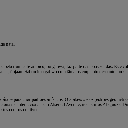
de natal.
ati, e beber um café arábico, ou gahwa, faz parte das boas-vindas. Est
ena, finjaan. Saboreie o gahwa com tâmaras enquanto descontrai nos ma
rita árabe para criar padrões artísticos. O arabesco e os padrões geomét
nacionais e internacionais em Alserkal Avenue, nos bairros Al Quoz e 
estes centros criativos.