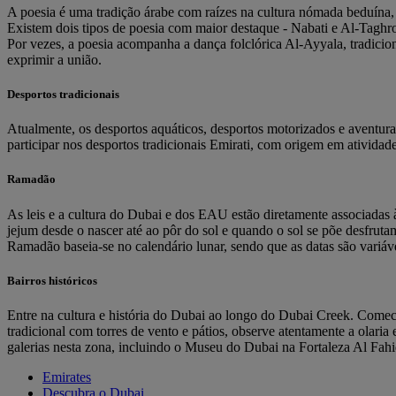
A poesia é uma tradição árabe com raízes na cultura nómada beduína, q
Existem dois tipos de poesia com maior destaque - Nabati e Al-Taghroo
Por vezes, a poesia acompanha a dança folclórica Al-Ayyala, tradici
exprimir a união.
Desportos tradicionais
Atualmente, os desportos aquáticos, desportos motorizados e aventura
participar nos desportos tradicionais Emirati, com origem em atividade
Ramadão
As leis e a cultura do Dubai e dos EAU estão diretamente associadas
jejum desde o nascer até ao pôr do sol e quando o sol se põe desfrutam
Ramadão baseia-se no calendário lunar, sendo que as datas são variávei
Bairros históricos
Entre na cultura e história do Dubai ao longo do Dubai Creek. Comece
tradicional com torres de vento e pátios, observe atentamente a ola
galerias nesta zona, incluindo o Museu do Dubai na Fortaleza Al Fahi
Emirates
Descubra o Dubai