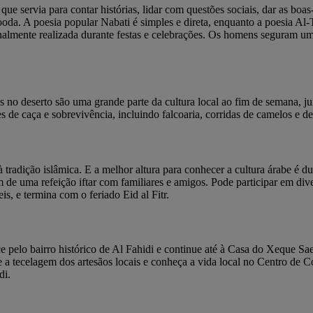
ue servia para contar histórias, lidar com questões sociais, dar as boa
da. A poesia popular Nabati é simples e direta, enquanto a poesia Al-T
onalmente realizada durante festas e celebrações. Os homens seguram 
s no deserto são uma grande parte da cultura local ao fim de semana, j
s de caça e sobrevivência, incluindo falcoaria, corridas de camelos e de
 à tradição islâmica. E a melhor altura para conhecer a cultura árabe 
 de uma refeição iftar com familiares e amigos. Pode participar em diver
s, e termina com o feriado Eid al Fitr.
 pelo bairro histórico de Al Fahidi e continue até à Casa do Xeque Sae
ria e a tecelagem dos artesãos locais e conheça a vida local no Centr
di.