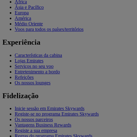
África
Ásia e Pacífico
Europa
América
Médio Oriente
Voos para todos os países/territórios
Experiência
Características da cabina
Lojas Emirates
Serviços no seu voo
Entretenimento a bordo
Refeições
Os nossos lounges
Fidelização
Inicie sessão em Emirates Skywards
Registe-se no programa Emirates Skywards
Os nossos parceiros
Vantagens Business Rewards
Registe a sua empresa
Regras do programa Emirates Skywards