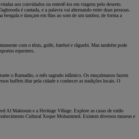
s-vindas aos convidados ou entretê-los em viagens pelo deserto.
aghrooda é cantada, e a palavra vai alternando entre duas pessoas.
uma bengala e dançam em filas ao som de um tambor, de forma a
untamente com o ténis, golfe, futebol e râguebi. Mas também pode
sportos equestres.
é durante o Ramadão, o mês sagrado islâmico. Os muçulmanos fazem
sos buffets iftar pela cidade e conhecer as tradições locais. O
ed Al Maktoum e a Heritage Village. Explore as casas de estilo
o de Conhecimento Cultural Xeque Mohammed. Existem diversos museus e