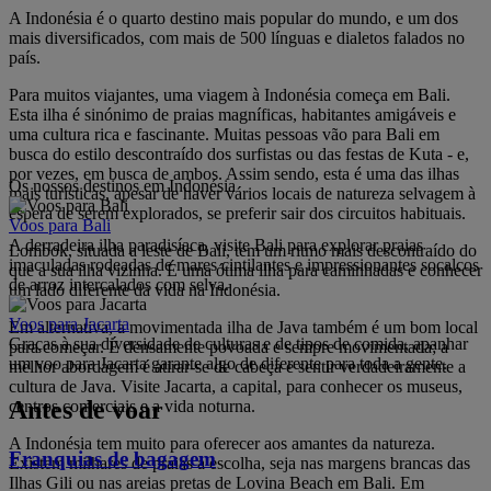
A Indonésia é o quarto destino mais popular do mundo, e um dos
mais diversificados, com mais de 500 línguas e dialetos falados no
país.
Para muitos viajantes, uma viagem à Indonésia começa em Bali.
Esta ilha é sinónimo de praias magníficas, habitantes amigáveis e
uma cultura rica e fascinante. Muitas pessoas vão para Bali em
busca do estilo descontraído dos surfistas ou das festas de Kuta - e,
por vezes, em busca de ambos. Assim sendo, esta é uma das ilhas
Os nossos destinos em Indonésia
mais turísticas, apesar de haver vários locais de natureza selvagem à
espera de serem explorados, se preferir sair dos circuitos habituais.
Voos para Bali
A derradeira ilha paradisíaca, visite Bali para explorar praias
Lombok, situada a leste de Bali, tem um ritmo mais descontraído do
imaculadas rodeadas de mares cintilantes e impressionantes socalcos
que a sua ilha vizinha. É uma ótima ilha para caminhadas e conhecer
de arroz intercalados com selva.
um lado diferente da vida na Indonésia.
Voos para Jacarta
Em alternativa, a movimentada ilha de Java também é um bom local
Graças à sua diversidade de culturas e de tipos de comida, apanhar
para começar. É densamente povoada e sempre movimentada; a
um voo para Jacarta garante algo de diferente para toda a gente.
melhor abordagem é atirar-se de cabeça e sentir verdadeiramente a
cultura de Java. Visite Jacarta, a capital, para conhecer os museus,
Antes de voar
centros comerciais e a vida noturna.
A Indonésia tem muito para oferecer aos amantes da natureza.
Franquias de bagagem
Existem milhares de praias à escolha, seja nas margens brancas das
Ilhas Gili ou nas areias pretas de Lovina Beach em Bali. Em