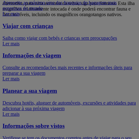
Aproveite ao máximo uma das franquias de bagagem mais
alternativa, para uma aventura na selva, siga para Sumatra. Esta ilha
generosas do mundo
magnífica relativamente intocada é onde poderá encontrar fauna e
Ler mais
flora incríveis, incluindo os magníficos orangotangos nativos.
Viajar com crianças
Saiba como viajar com bebés e crianças sem preocupações
Ler mais
Informações de viagem
Consulte as recomendações mais recentes e informações úteis para
preparar a sua viagem
Ler mais
Planear a sua viagem
Descubra hotéis, aluguer de automóveis, excursões e atividades para
adicionar à sua próxima viagem
Ler mais
Informações sobre vistos
Verifique se tem os documentos corretos antes de viajar para o seu