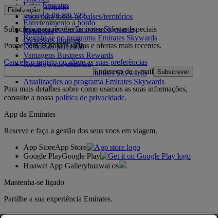
Lojas Emirates
Médio Oriente
Fidelização
Serviços no seu voo
Voos para todos os países/territórios
Entretenimento a bordo
Subscreva para receber as nossas ofertas especiais
Inicie sessão em Emirates Skywards
Refeições
Registe-se no programa Emirates Skywards
Os nossos lounges
Poupe com as nossas tarifas e ofertas mais recentes.
Os nossos parceiros
Vantagens Business Rewards
Cancele o registo ou altere as suas preferências
Registe a sua empresa
Endereço de e-mail
Subscrever
Regras do programa Emirates Skywards
Atualizações ao programa Emirates Skywards
Para mais detalhes sobre como usamos as suas informações,
consulte a nossa
política de privacidade
.
App da Emirates
Reserve e faça a gestão dos seus voos em viagem.
App Store
App Store
Google Play
Google Play
Huawei App Gallery
huawai os
Mantenha-se ligado
Partilhe a sua experiência Emirates.