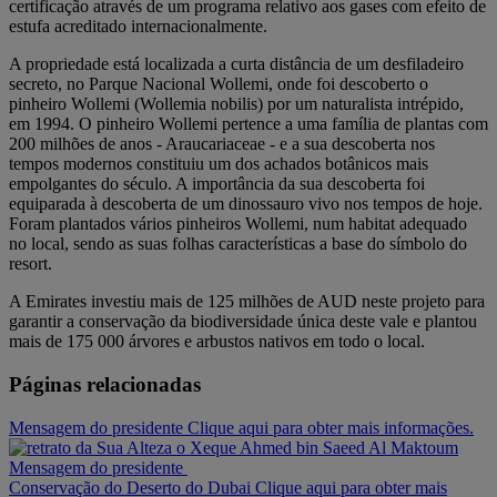
certificação através de um programa relativo aos gases com efeito de
estufa acreditado internacionalmente.
A propriedade está localizada a curta distância de um desfiladeiro
secreto, no Parque Nacional Wollemi, onde foi descoberto o
pinheiro Wollemi (Wollemia nobilis) por um naturalista intrépido,
em 1994. O pinheiro Wollemi pertence a uma família de plantas com
200 milhões de anos - Araucariaceae - e a sua descoberta nos
tempos modernos constituiu um dos achados botânicos mais
empolgantes do século. A importância da sua descoberta foi
equiparada à descoberta de um dinossauro vivo nos tempos de hoje.
Foram plantados vários pinheiros Wollemi, num habitat adequado
no local, sendo as suas folhas características a base do símbolo do
resort.
A Emirates investiu mais de 125 milhões de AUD neste projeto para
garantir a conservação da biodiversidade única deste vale e plantou
mais de 175 000 árvores e arbustos nativos em todo o local.
Páginas relacionadas
Mensagem do presidente Clique aqui para obter mais informações.
Mensagem do presidente
Conservação do Deserto do Dubai Clique aqui para obter mais