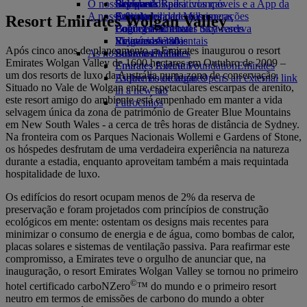
O nosso planeta
Bebidas
Brinquedos para crianças
Skywards Rail
Site para dispositivos móveis e a App da
A nossa frota
Atividades para as crianças
Sustentabilidade nas operações
Calculadora de Milhas
Emirates
Resort Emirates Wolgan Valley
Boeing 777
Política ambiental
Login em Emirates Skywards
Cancelar ou alterar uma reserva
Emirates A380
Relatórios ambientais
Skywards+
Viagens afetadas
Após cinco anos de planeamento, a Emirates inaugurou o resort
As nossas comunidades
Emirates A350
Sobre a Emirates
Emirates Wolgan Valley de 1600 hectares em Outubro de 2009 –
Emirates Executive
Emirates Airline Foundation
Emirates
um dos resorts de luxo da Austrália numa zona de conservação.
Esquemas de lugares
Airline Foundation Opens an external link
Situado no Vale de Wolgan entre espetaculares escarpas de arenito,
in a new tab
este resort amigo do ambiente está empenhado em manter a vida
Patrocínios
selvagem única da zona de património de Greater Blue Mountains
em New South Wales - a cerca de três horas de distância de Sydney.
Na fronteira com os Parques Nacionais Wollemi e Gardens of Stone,
os hóspedes desfrutam de uma verdadeira experiência na natureza
durante a estadia, enquanto aproveitam também a mais requintada
hospitalidade de luxo.
Os edifícios do resort ocupam menos de 2% da reserva de
preservação e foram projetados com princípios de construção
ecológicos em mente: ostentam os designs mais recentes para
minimizar o consumo de energia e de água, como bombas de calor,
placas solares e sistemas de ventilação passiva. Para reafirmar este
compromisso, a Emirates teve o orgulho de anunciar que, na
inauguração, o resort Emirates Wolgan Valley se tornou no primeiro
©
hotel certificado carboNZero
™ do mundo e o primeiro resort
neutro em termos de emissões de carbono do mundo a obter