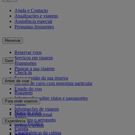
Ajuda e Contacto
Atualizações e viagens
Assistência especial
Perguntas frequentes
Reservar
Reservar voos
Serviços em viagem
Gerir
Transportes
Planear a sua viagem
Check-in
Faça a gestão da sua reserva
Antes de voar
Serviço de carro com motorista particular
Estado do voo
Bagagem
Informações sobre vistos e passaportes
Para onde voamos
Saúde
Informações de viagem
Mapa de rotas
Dubai Internacional
África
De e para o aeroporto
Experiência
Ásia e Pacífico
Regras e avisos
Europa
Características da cabina
América