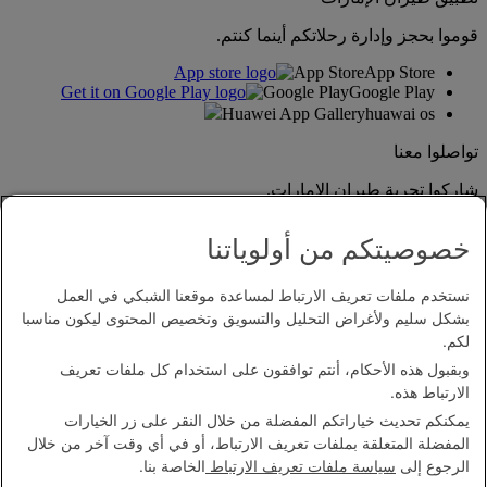
قوموا بحجز وإدارة رحلاتكم أينما كنتم.
App Store
App Store
Google Play
Google Play
Huawei App Gallery
huawai os
تواصلوا معنا
شاركوا تجربة طيران الإمارات.
خصوصيتكم من أولوياتنا
نستخدم ملفات تعريف الارتباط لمساعدة موقعنا الشبكي في العمل
بشكل سليم ولأغراض التحليل والتسويق وتخصيص المحتوى ليكون مناسبا
لكم.
وبقبول هذه الأحكام، أنتم توافقون على استخدام كل ملفات تعريف
بيان إمكانية الدخول
الارتباط هذه.
اتصل بنا
يمكنكم تحديث خياراتكم المفضلة من خلال النقر على زر الخيارات
سياسة الخصوصية
المفضلة المتعلقة بملفات تعريف الارتباط، أو في أي وقت آخر من خلال
الشروط والأحكام
الرجوع إلى
سياسة ملفات تعريف الارتباط
الخاصة بنا.
سياسة ملفات تعريف الارتباط
الأمن الإلكتروني