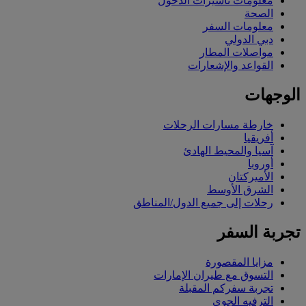
معلومات تأشيرات الدخول
الصحة
معلومات السفر
دبي الدولي
مواصلات المطار
القواعد والإشعارات
الوجهات
خارطة مسارات الرحلات
أفريقيا
آسيا والمحيط الهادئ
أوروبا
الأميركتان
الشرق الأوسط
رحلات إلى جميع الدول/المناطق
تجربة السفر
مزايا المقصورة
التسوق مع طيران الإمارات
تجربة سفركم المقبلة
الترفيه الجوي