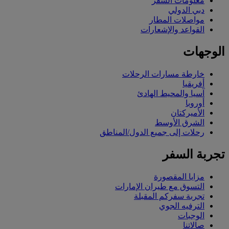
معلومات السفر
دبي الدولي
مواصلات المطار
القواعد والإشعارات
الوجهات
خارطة مسارات الرحلات
أفريقيا
آسيا والمحيط الهادئ
أوروبا
الأميركتان
الشرق الأوسط
رحلات إلى جميع الدول/المناطق
تجربة السفر
مزايا المقصورة
التسوق مع طيران الإمارات
تجربة سفركم المقبلة
الترفيه الجوي
الوجبات
صالاتنا