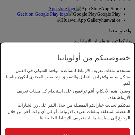
App Store
App Store
Google Play
Google Play
Huawei App Gallery
huawai os
تواصلوا معنا
شاركوا تجربة طيران الإمارات.
خصوصيتكم من أولوياتنا
نستخدم ملفات تعريف الارتباط لمساعدة موقعنا الشبكي في العمل
بشكل سليم ولأغراض التحليل والتسويق وتخصيص المحتوى ليكون مناسبا
لكم.
وبقبول هذه الأحكام، أنتم توافقون على استخدام كل ملفات تعريف
بيان إمكانية الدخول
الارتباط هذه.
اتصل بنا
يمكنكم تحديث خياراتكم المفضلة من خلال النقر على زر الخيارات
سياسة الخصوصية
المفضلة المتعلقة بملفات تعريف الارتباط، أو في أي وقت آخر من خلال
الشروط والأحكام
الرجوع إلى
سياسة ملفات تعريف الارتباط
الخاصة بنا.
سياسة ملفات تعريف الارتباط
الأمن الإلكتروني
بيان الشفافية بموجب قانون مكافحة العبودية الحديثة
موافق
خريطة الموقع