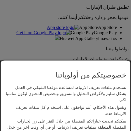
تطبيق طيران الإمارات
قوموا بحجز وإدارة رحلاتكم أينما كنتم.
App Store
App Store
Google Play
Google Play
Huawei App Gallery
huawai os
تواصلوا معنا
شاركوا تجربة طيران الإمارات.
خصوصيتكم من أولوياتنا
نستخدم ملفات تعريف الارتباط لمساعدة موقعنا الشبكي في العمل
بشكل سليم ولأغراض التحليل والتسويق وتخصيص المحتوى ليكون مناسبا
لكم.
وبقبول هذه الأحكام، أنتم توافقون على استخدام كل ملفات تعريف
بيان إمكانية الدخول
الارتباط هذه.
اتصل بنا
يمكنكم تحديث خياراتكم المفضلة من خلال النقر على زر الخيارات
سياسة الخصوصية
المفضلة المتعلقة بملفات تعريف الارتباط، أو في أي وقت آخر من خلال
الشروط والأحكام