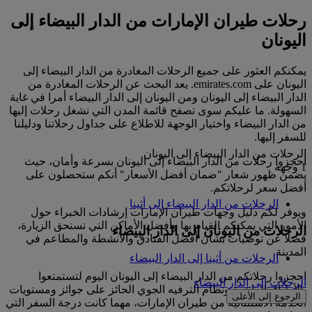
رحلات طيران الإمارات من الدار البيضاء إلى
اليونان
يمكنكم العثور على جميع الرحلات المغادرة من الدار البيضاء إلى
اليونان على emirates.com. يعد البحث عن الرحلات المغادرة من
الدار البيضاء إلى اليونان ومن اليونان إلى الدار البيضاء أمرا في غاية
السهولة. ما عليكم سوى تصفح قائمة المدن التي نشغل رحلات إليها
من الدار البيضاء واختيار الوجهة للاطلاع على جداول رحلاتنا ودليلنا
للسفر إليها.
الرحلات من الدار البيضاء إلى اليونان
احجزوا رحلات من الدار البيضاء إلى اليونان بسرعة وأمان، حيث
1 وجهة
يضمن ظهور شعار "ضمان أفضل الأسعار" أنكم ستحصلون على
أفضل سعر لرحلاتكم.
الرحلات من الدار البيضاء إلى أثينا
ويوفر لكم دليل وجهات طيران الإمارات إرشادات الخبراء حول
الأمور التي يمكنكم القيام بها وأفضل الأماكن التي تستحق الزيارة،
الرحلات من اليونان إلى الدار البيضاء
فضلا عن توصيات بشأن أفضل الفنادق والأنشطة والمطاعم في
المدينة.
الرحلات من أثينا إلى الدار البيضاء
احجزوا رحلاتكم من الدار البيضاء إلى اليونان اليوم لتستمتعوا
الرحلات إلى الدار البيضاء
بالأطباق الفاخرة ونظام الترفيه الجوي الحائز على جوائز ومستويات
الرجوع إلى الأعلى
الخدمة الاستثنائية من طيران الإمارات، مهما كانت درجة السفر التي