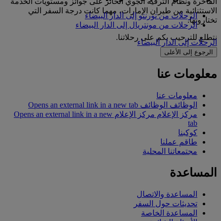
الفاخرة ونظام الترفيه الجوي الحائز على جوائز ومستويات الخدمة
الاستثنائية من طيران الإمارات، مهما كانت درجة السفر التي
الرحلات من تورنتو إلى الدار البيضاء
تختارونها.
الرحلات من مونتريال إلى الدار البيضاء
نتطلع للترحيب بكم على رحلاتنا.
الرحلات إلى الدار البيضاء
الرجوع إلى الأعلى
معلومات عنا
معلومات عنا
الوظائف
الوظائف Opens an external link in a new tab
مركز الإعلام
مركز الإعلام Opens an external link in a new
tab
كوكبنا
طاقم عملنا
مجتمعاتنا المحلية
المساعدة
المساعدة والاتصال
تحديثات حول السفر
المساعدة الخاصة