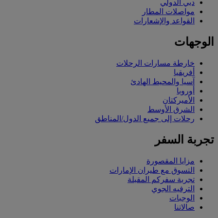
دبي الدولي
مواصلات المطار
القواعد والإشعارات
الوجهات
خارطة مسارات الرحلات
أفريقيا
آسيا والمحيط الهادئ
أوروبا
الأميركتان
الشرق الأوسط
رحلات إلى جميع الدول/المناطق
تجربة السفر
مزايا المقصورة
التسوق مع طيران الإمارات
تجربة سفركم المقبلة
الترفيه الجوي
الوجبات
صالاتنا