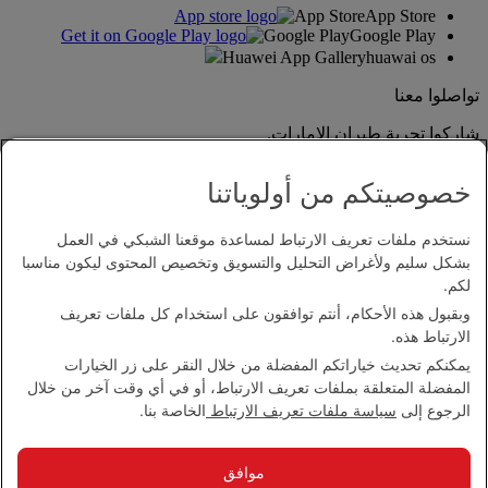
App Store
App Store
Google Play
Google Play
Huawei App Gallery
huawai os
تواصلوا معنا
شاركوا تجربة طيران الإمارات.
خصوصيتكم من أولوياتنا
نستخدم ملفات تعريف الارتباط لمساعدة موقعنا الشبكي في العمل
بشكل سليم ولأغراض التحليل والتسويق وتخصيص المحتوى ليكون مناسبا
لكم.
وبقبول هذه الأحكام، أنتم توافقون على استخدام كل ملفات تعريف
بيان إمكانية الدخول
الارتباط هذه.
اتصل بنا
يمكنكم تحديث خياراتكم المفضلة من خلال النقر على زر الخيارات
سياسة الخصوصية
المفضلة المتعلقة بملفات تعريف الارتباط، أو في أي وقت آخر من خلال
الشروط والأحكام
الرجوع إلى
سياسة ملفات تعريف الارتباط
الخاصة بنا.
سياسة ملفات تعريف الارتباط
الأمن الإلكتروني
بيان الشفافية بموجب قانون مكافحة العبودية الحديثة
موافق
خريطة الموقع