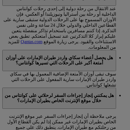
عند الانتقال من رحلة دولية إلى إحدى رحلات كوانتاس
الداخلية أو رحلة بين أستراليا ونيوزيلندا أو العكس، فإن
الأوزان المسموح بها على الرحلات الدولية ستبقى سارية على
القطاعين الداخلي والدولي خلال 24 ساعة وعلى نفس
التذكرة. إذا كنتم مسافرين باستخدام تذاكر منفصلة يتعين
عليكم إبراز كلا التذكرتين عند تسجيل أمتعتكم. تطبق بعض
الاستثناءات والقيود. يرجى زيارة الموقع
Qantas.com
للمزيد
من المعلومات.
هل يحصل أعضاء سكاي واردز طيران الإمارات على أوزان
أمتعة أكبر على الرحلات التي تسيرها كوانتاس؟
سوف تبقى أوزان الأمتعة الإضافية المعمول بها في سكاي
واردز طيران الإمارات سارية المفعول على الرحلات التي
تشغلها كوانتاس.
هل يمكنني إنجاز إجراءات السفر لرحلاتي على كوانتاس من
خلال موقع الإنترنت الخاص بطيران الإمارات؟
يرجى ملاحظة أن إنجاز إجراءات السفر عبر موقع الإنترنت
الخاص بطيران الإمارات غير ممكن إذا لم يكن القطاع الأول
من رحلتكم مع طيران الإمارات. ينطبق ذلك على جميع