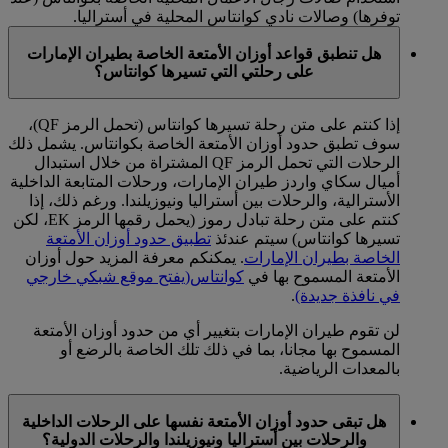
توفرها) وصالات نادي كوانتاس المحلية في أستراليا.
هل تنطبق قواعد أوزان الأمتعة الخاصة بطيران الإمارات
على رحلتي التي تسيرها كوانتاس؟
إذا كنتم على متن رحلة تسيرها كوانتاس (تحمل الرمز QF)،
سوف تطبق حدود أوزان الأمتعة الخاصة بكوانتاس. يشمل ذلك
الرحلات التي تحمل الرمز QF المشتراة من خلال استبدال
أميال سكاي واردز طيران الإمارات، ورحلات المتابعة الداخلية
الأسترالية، والرحلات بين أستراليا ونيوزيلندا. ورغم ذلك، إذا
كنتم على متن رحلة تبادل رموز (يحمل رقمها الرمز EK، لكن
تسيرها كوانتاس) سيتم عندئذ
تطبيق حدود أوزان الأمتعة
الخاصة بطيران الإمارات
. يمكنكم معرفة المزيد حول أوزان
الأمتعة المسموح بها في
كوانتاس
(يفتح موقع شبكي خارجي
في نافذة جديدة)
.
لن تقوم طيران الإمارات بتغيير أي من حدود أوزان الأمتعة
المسموح بها مجانا، بما في ذلك تلك الخاصة بالرضع أو
بالمعدات الرياضية.
هل تبقى حدود أوزان الأمتعة نفسها على الرحلات الداخلية
والرحلات بين أستراليا ونيوزيلندا والرحلات الدولية؟