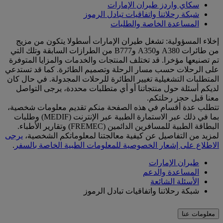
سكاي واردز طيران الإمارات
شبكة رحلاتنا واتفاقيات تبادل الرموز
المساعدة الخاصة والطلبات
إخلاء المسؤولية: تشغل طيران الإمارات أسطولا يتكون من مزيج
من طائرات A380 وA350 وB777 من الطرازات السابقة وتلك التي
تم تصنيعها مؤخرا. قد تختلف المنتجات والخدمات والمزايا المتوفرة
على الرحلات حسب مسار الرحلة وتصميم الطائرة. كما قد تستدعي
المتطلبات التشغيلية تغيير الطائرة للرحلات المجدولة. في حال كان
لديكم أسئلة حول منتجاتنا أو أي متطلبات محددة، يرجى التواصل
معنا قبل حجز رحلتكم.
تتطلب عدة أقسام في هذه الصفحة منكم تقديم معلومات شخصية،
بما في ذلك عبر الاستمارة الطبية عبر الإنترنت (MEDIF) وطلبات
البطاقة الطبية للمسافرين الدائمين (FREMEC) وتقارير الأطباء.
لمزيد من التفاصيل عن كيفية معالجتنا لمعلوماتكم الشخصية،
يرجى
الاطلاع على إشعار الخصوصية للمعلومات الطبية الخاصة بالسفر
.
طيران الإمارات
المساعدة والدعم
الأسئلة الشائعة
شبكة رحلاتنا واتفاقيات تبادل الرموز
معلومات عنا