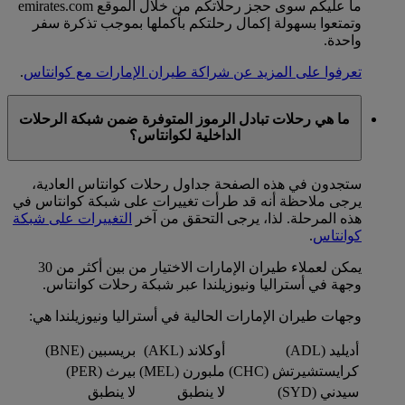
ما عليكم سوى حجز رحلاتكم من خلال الموقع emirates.com
وتمتعوا بسهولة إكمال رحلتكم بأكملها بموجب تذكرة سفر
واحدة.
تعرفوا على المزيد عن شراكة طيران الإمارات مع كوانتاس
.
ما هي رحلات تبادل الرموز المتوفرة ضمن شبكة الرحلات
الداخلية لكوانتاس؟
ستجدون في هذه الصفحة جداول رحلات كوانتاس العادية،
يرجى ملاحظة أنه قد طرأت تغييرات على شبكة كوانتاس في
هذه المرحلة. لذا، يرجى التحقق من آخر
التغييرات على شبكة
كوانتاس
.
يمكن لعملاء طيران الإمارات الاختيار من بين أكثر من 30
وجهة في أستراليا ونيوزيلندا عبر شبكة رحلات كوانتاس.
وجهات طيران الإمارات الحالية في أستراليا ونيوزيلندا هي:
أديليد (ADL)
أوكلاند (AKL)
بريسبين (BNE)
كرايستشيرتش (CHC)
ملبورن (MEL)
بيرث (PER)
سيدني (SYD)
لا ينطبق
لا ينطبق