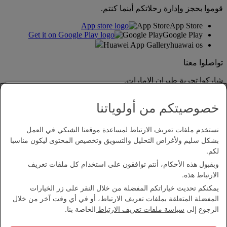
قوموا بحجز وإدارة رحلاتكم أينما كنتم.
App Store
App Store
Google Play
Google Play
Huawei App Gallery
huawai os
تواصلوا معنا
شاركوا تجربة طيران الإمارات.
خصوصيتكم من أولوياتنا
نستخدم ملفات تعريف الارتباط لمساعدة موقعنا الشبكي في العمل
بشكل سليم ولأغراض التحليل والتسويق وتخصيص المحتوى ليكون مناسبا
لكم.
وبقبول هذه الأحكام، أنتم توافقون على استخدام كل ملفات تعريف
بيان إمكانية الدخول
الارتباط هذه.
اتصل بنا
يمكنكم تحديث خياراتكم المفضلة من خلال النقر على زر الخيارات
سياسة الخصوصية
المفضلة المتعلقة بملفات تعريف الارتباط، أو في أي وقت آخر من خلال
الشروط والأحكام
الرجوع إلى
سياسة ملفات تعريف الارتباط
الخاصة بنا.
سياسة ملفات تعريف الارتباط
الأمن الإلكتروني