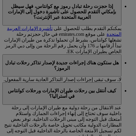
إذا حجزت رحلة تبادل رموز مع كوانتاس، فهل سيظل
بإمكاني التقدم للحصول على تأشيرة دخول إلى الإمارات
العربية المتحدة عبر الإنترنت؟
يمكنكم التقدم بطلب للحصول على
تأشيرة الإمارات العربية
المتحدة
على موقع emirates.com في حال حجزتم رحلة
تشغلها كوانتاس، بشرط أن تحملوا تذكرة من طيران الإمارات
تبدأ أرقامها بـ 176 وأن يحمل رقم الرحلة من وإلى دبي الرمز
الخاص بطيران الإمارات EK.
هل ستكون هناك إجراءات جديدة لإصدار تذاكر رحلات تبادل
الرموز؟
لا، سوف تبقى إجراءات إصدار التذاكر العادية سارية المفعول.
كيف أنتقل بين رحلات طيران الإمارات ورحلات كوانتاس
في أستراليا؟
عند الانتقال من رحلة دولية مع طيران الإمارات إلى رحلة
داخلية سوف تحتاج إلى إنهاء إجراءات الجمارك واستلام
أمتعتك قبل التوجه إلى مبنى الرحلات الداخلية. توفر بعض
المطارات الدولية مكاتب تحويل خاصة بالرحلات الداخلية تتيح
لكم تسجيل الأمتعة الخاصة بالرحلة الداخلية قبل التوجه إلى