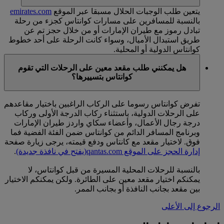
يتعين طلب الوجبات الحلال مسبقا عبر الموقع
emirates.com
بالنسبة للمسافرين على مسارات كوانتاس كجزء من رحلة
تبادل رموز مع طيران الإمارات أو من خلال حجز تم عن
طريق استبدال الأميال، وسواء كانت الرحلة على أحد خطوط
كوانتاس الدولية أو المحلية.
هل يمكنني طلب مقعد معين على الرحلات التي تقوم
كوانتاس بتسييرها؟
تفرض كوانتاس رسوما على الركاب الراغبين باختيار مقاعدهم
على الرحلات الدولية، باستثناء ركاب الدرجة الأولى وركاب
درجة رجال الأعمال، وأعضاء سكاي واردز طيران الإمارات
وبرنامج المسافر الدائم من كوانتاس ضمن الفئة الفضية فما
فوق. لاختيار مقعد مع كانتاس ودفع قيمته، يرجى زيارة صفحة
إدارة الحجز على الموقع qantas.com
(يفتح في نافذة جديدة)
.
بالنسبة للرحلات المحلية المسيرة من قبل كوانتاس، لا
يمكنكم اختيار مقعد معين على الطائرة. ولكن يمكنكم الاختيار
بين مقعد بجانب النافذة أو بجانب الممر.
الرجوع إلى الأعلى