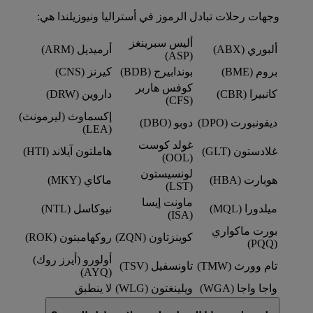
وجهات رحلات تبادل الرموز في أستراليا ونيوزيلندا هي:
أليس سبرينغز
ألبوري (ABX)
أرميديل (ARM)
(ASP)
بروم (BME)
بوندابيرج (BDB)
كيرنز (CNS)
كوفس هاربر
كانبيرا (CBR)
داروين (DRW)
(CFS)
إكسماوث (ليرمونث)
ديفونبورت (DPO)
دوبو (DBO)
(LEA)
غولد كوست
غلادستون (GLT)
هاملتون آيلاند (HTI)
(OOL)
لونسيستون
هوبارت (HBA)
ماكاي (MKY)
(LST)
ماونت إيسا
ميلدورا (MQL)
نيوكاسل (NTL)
(ISA)
بورت ماكواري
كوينزتاون (ZQN)
روكهامبتون (ROK)
(PQQ)
أولورو (أيرز روك)
تام وورث (TMW)
تاونسفيل (TSV)
(AYQ)
واجا واجا (WGA)
ويلينغتون (WLG)
لا ينطبق