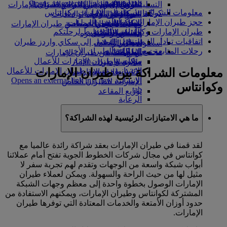
Opens an external link in a new tab
in a new tab
التسلية للأطفال
السوق الحرة
تجربتكم على متن الطائرة
تناول الطعام في الدرجة السياحية
السفر لأصحاب الهمم مع طيران الإمارات
معلومات الشراكة بين طيران الإمارات وكوانتاس
كوكبنا
شركاؤنا
الممتازة
متجرنا الرسمي
الأدوات والموارد
الترفيه عن الأطفال
المساعدة الخاصة والطلبات
حجز طيران الإمارات وكوانتاس
سكاي واردز رايل
الاستدامة في العمليات
ألعاب الأطفال
وجبات الدرجة السياحية
الهاتف المتحرك وتطبيق طيران الإمارات
طيران الإمارات وكوانتاس - التخطيط لرحلتكم
حاسبة الأميال
السياسة البيئية
المشروبات
أنشطة للأطفال
إلغاء حجز أو تغييره
اتفاقيات تبادل الرموز
التقارير البيئية
تسجيل الدخول إلى سكاي واردز طيران
أسطول طائراتنا
تعطل الرحلات
رحلات المتابعة مع شركات الطيران الأخرى
الإمارات
مجتمعاتنا المحلية
بوينج 777
معلومات عن طيران الإمارات
سكاي واردز+
مؤسسة طيران الإمارات للأعمال
طائرة الإمارات A380
معلومات الشراكة بين طيران الإمارات
الإنسانية
مؤسسة طيران الإمارات للأعمال
A350 طائرة الإمارات
الإنسانية Opens an external link in a new
الإمارات للطيران الخاص
وكوانتاس
tab
توزيع المقاعد
الرعاية
ما هي الامتيازات الرئيسية لهذه الشراكة؟
لقد قمنا في طيران الإمارات بعقد شراكة رائدة عالميا مع
كوانتاس في مجال شركات الخطوط الجوية تفتح أمام عملائنا
أبواب شبكة واسعة من الوجهات وتقدم لهم تجربة سفر لا
مثيل لها من حيث الراحة والسهولة. ويمكن لعملاء طيران
الإمارات الوصول بخطوة واحدة إلى معظم وجهات الشبكة
المشتركة لكوانتاس وطيران الإمارات، ويمكنهم الاستفادة من
حدود أوزان الأمتعة والخدمات المعتادة التي توفرها طيران
الإمارات.