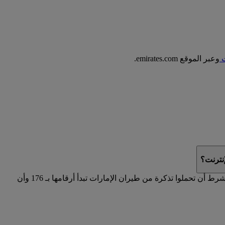
ت
وعبر الموقع emirates.com.
نترنت؟
على موقع emirates.com في حال حجزتم رحلة تشغلها كوانتاس، بشرط أن تحملوا تذكرة من طيران الإمارات تبدأ أرقامها بـ 176 وأن