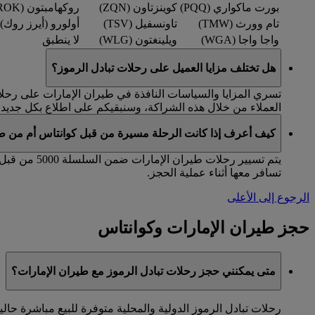
بورت ماكواري (PQQ)
كوينزتاون (ZQN)
روكهامبتون (ROK)
تام وورث (TMW)
تاونسفيل (TSV)
أولورو (أيرز روك) (AYQ
واجا واجا (WGA)
ويلينغتون (WLG)
لا ينطبق
هل تختلف مزايا العميل على رحلات تبادل الرموز؟
تسري المزايا والسياسات النافذة في طيران الإمارات على رحلات 
العملاء من خلال هذه الشراكة، وسنبقيكم على اطلاع بكل جديد.
كيف أعرف إذا كانت الرحلة مسيرة من قبل كوانتاس أم من طي
تسافر معها أثناء عملية الحجز.
الرجوع إلى الأعلى
حجز طيران الإمارات وكوانتاس
متى يمكنني حجز رحلات تبادل الرموز مع طيران الإمارات؟
رحلات تبادل الرموز الدولية والمحلية متوفرة للبيع مباشرة حاليا