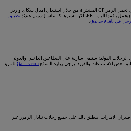
إذا كنتم على متن رحلة تسيرها كوانتاس (تحمل الرمز QF)، سوف تطبق حدود أوزان الأمتعة الخاصة بكوانتاس. يشمل ذلك الرحلات التي تحمل الرمز QF المشتراة من خلال استبدال أميال سكاي واردز
يرها كوانتاس) سيتم عندئذ
تطبيق
جي في نافذة جديدة)
.
على الرحلات الدولية ستبقى سارية على القطاعين الداخلي والدولي
Qantas.com
للمزيد
طيران الإمارات. ينطبق ذلك على جميع رحلات تبادل الرموز غير