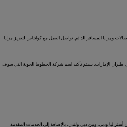
لات ومزايا المسافر الدائم. نواصل العمل مع كوانتاس لتعزيز مزايا
يران الإمارات ضمن السلسلة 5000 من قبل كوانتاس، بينما يتم تسيير رحلات كوانتاس ضمن السلسلة 8000 من قبل طيران الإمارات. سيتم تأكيد اسم شركة الخطوط الجوية التي سوف
ين أستراليا ودبي، وبين دبي ولندن، بالإضافة إلى الخدمات المقدمة