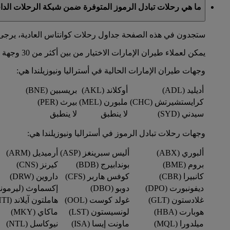
ما هي رحلات تبادل الرموز المتوفرة ضمن شبكة الرحلات الدا
ستجدون في هذه الصفحة جداول رحلات كوانتاس العادية، يرجى 
يمكن لعملاء طيران الإمارات الاختيار من بين أكثر من 30 وجهة في أستراليا ونيوزيلندا عبر شبكة رحلات كوانتاس.
وجهات طيران الإمارات الحالية في أستراليا ونيوزيلندا هي:
أديليد (ADL)
أوكلاند (AKL)
بريسبين (BNE)
كرايستشيرتش (CHC)
ملبورن (MEL)
بيرث (PER)
سيدني (SYD)
لا ينطبق
لا ينطبق
وجهات رحلات تبادل الرموز في أستراليا ونيوزيلندا هي:
ألبوري (ABX)
أليس سبرينغز (ASP)
أرميديل (ARM)
بروم (BME)
بوندابيرج (BDB)
كيرنز (CNS)
كانبيرا (CBR)
كوفس هاربر (CFS)
داروين (DRW)
ديفونبورت (DPO)
دوبو (DBO)
إكسماوث (ليرمونث) (
غلادستون (GLT)
غولد كوست (OOL)
هاملتون آيلاند (HTI)
هوبارت (HBA)
لونسيستون (LST)
ماكاي (MKY)
ميلدورا (MQL)
ماونت إيسا (ISA)
نيوكاسل (NTL)