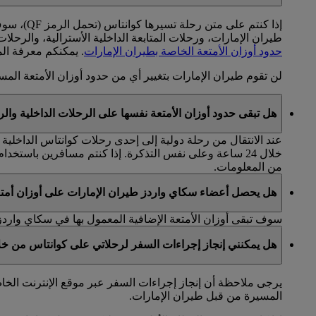
طيران الإمارات، ورحلات المتابعة الداخلية الأسترالية، والرحلات بين أستراليا 
حدود أوزان الأمتعة الخاصة بطيران الإمارات
. يمكنكم معرفة ال
لن تقوم طيران الإمارات بتغيير أي من حدود أوزان الأمتعة المسم
هل تبقى حدود أوزان الأمتعة نفسها على الرحلات الداخلية والرح
عند الانتقال من رحلة دولية إلى إحدى رحلات كوانتاس الداخلية 
خلال 24 ساعة وعلى نفس التذكرة. إذا كنتم مسافرين باستخدام تذاكر منفصلة يتعين عليكم إبراز كلا التذكرتين عند تسجيل أمتعتكم. تطبق بعض الاستثناءات والقيود. يرجى زيارة الموقع
من المعلومات.
هل يحصل أعضاء سكاي واردز طيران الإمارات على أوزان أمتعة
سوف تبقى أوزان الأمتعة الإضافية المعمول بها في سكاي واردز
هل يمكنني إنجاز إجراءات السفر لرحلاتي على كوانتاس من خل
يرجى ملاحظة أن إنجاز إجراءات السفر عبر موقع الإنترنت الخا
المسيرة من قبل طيران الإمارات.