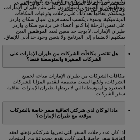
تكسب شركتكم نقاط مكافآت الشركات كلما سافر
سيعتمد عدد النقاط المطلوبة للترقية على توافر المقاعد
موظفوكم أو الضيوف المسافرون على متن طيران الإمارات،
وفارق السعر بين درجتي السفر.
ويمكنكم إنفاقها بعد ذلك على رحلات وترقيات المكافآت
الديناميكية. وسوف يكسب المسافرون أميال سكاي واردز
على نفس الرحلة إذا كانوا أعضاء في برنامج سكاي واردز
طيران الإمارات. لا يوجد حد معين لعدد الموظفين الذين
يمكنهم الانضمام إلى البرنامج ولا يتعين وجود حد أدنى للإنفاق.
هل تقتصر مكافآت الشركات من طيران الإمارات على
الشركات الصغيرة والمتوسطة فقط؟
مكافآت الشركات من طيران الإمارات متاحة لجميع
الشركات، ولكنها ليست مصممة لتقديم المزايا للشركات
الصغيرة والمتوسطة التي لا يربطها بطيران الإمارات اتفاقية
سفر الشركات.
ماذا لو كان لدى شركتي اتفاقية سفر خاصة بالشركات
موقعة مع طيران الإمارات؟
إذا كان عدد رحلات السفر التي تجريها شركتكم تؤهلها لعقد
اتفاقية سفر خاصة بالشركات، نقدم مجموعة من المنتجات