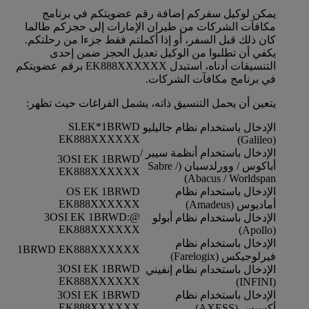
يمكن لوكيل سفركم إضافة رقم عضويتكم في برنامج
مكافآت الشركات من طيران الإمارات إلى حجزكم طالما
كان ذلك قبل السفر، أو إذا أكملتم فقط جزءا من رحلتكم.
يكفي أن تطلبوا من الوكيل تعديل الحجز ضمن إحدى
التنسيقات أدناه، استبدل EK888XXXXXX برقم عضويتكم
في برنامج مكافآت الشركات.
يتعين أن يحمل التنسيق ذاته، يشمل الفراغات حيث تظهر:
SI.EK*1BRWD
الإدخال باستخدام نظام جاليليو
EK888XXXXXX
(Galileo)
الإدخال باستخدام أنظمة سيبر /
3OSI EK 1BRWD
أباكوس / وورلدسبان (Sabre /
EK888XXXXXX
Abacus / Worldspan)
الإدخال باستخدام نظام
OS EK 1BRWD
EK888XXXXXX
أماديوس (Amadeus)
@:3OSI EK 1BRWD
الإدخال باستخدام نظام أبولو
EK888XXXXXX
(Apollo)
الإدخال باستخدام نظام
1BRWD EK888XXXXXX
فيرلوجيكس (Farelogix)
3OSI EK 1BRWD
الإدخال باستخدام نظام إنفيني
EK888XXXXXX
(INFINI)
الإدخال باستخدام نظام
3OSI EK 1BRWD
EK888XXXXXX
أكسيس (AXESS)