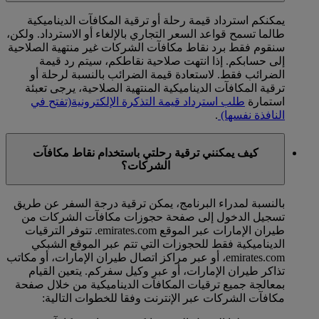
يمكنكم استرداد قيمة رحلة أو ترقية المكافآت الديناميكية
طالما تسمح قواعد السعر التجاري بالإلغاء أو الاسترداد. ولكن،
سنقوم فقط برد نقاط مكافآت الشركات غير منتهية الصلاحية
إلى حسابكم. إذا انتهت صلاحية نقاطكم، سيتم رد قيمة
الضرائب فقط. لاستعادة قيمة الضرائب بالنسبة لرحلة أو
ترقية المكافآت الديناميكية المنتهية الصلاحية، يرجى تعبئة
استمارة
طلب استرداد قيمة التذكرة الإلكترونية
(تفتح في
النافذة نفسها)
.
كيف يمكنني ترقية رحلتي باستخدام نقاط مكافآت
الشركات؟
بالنسبة لمدراء البرنامج، يمكن ترقية درجة السفر عن طريق
تسجيل الدخول إلى صفحة حجوزات مكافآت الشركات من
طيران الإمارات عبر الموقع emirates.com. تتوفر الترقيات
الديناميكية فقط للحجوزات التي تتم عبر الموقع الشبكي
emirates.com، أو عبر مراكز اتصال طيران الإمارات، أو مكاتب
تذاكر طيران الإمارات، أو عبر وكيل سفركم. يتعين القيام
بمعالجة جميع ترقيات المكافآت الديناميكية من خلال صفحة
مكافآت الشركات عبر الإنترنت وفقا للخطوات التالية: