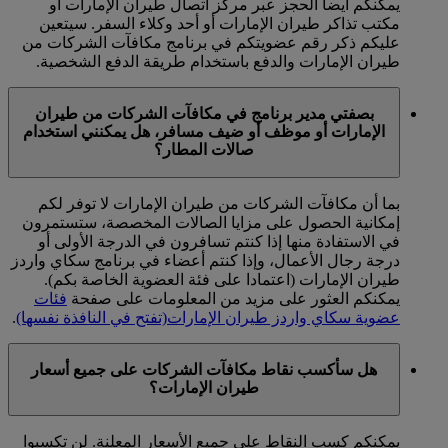
يمكنكم أيضا الحجز عبر مركز اتصال طيران الإمارات أو
مكتب تذاكر طيران الإمارات أو أحد وكلاء السفر. سيتعين
عليكم ذكر رقم عضويتكم في برنامج مكافآت الشركات من
طيران الإمارات والدفع باستخدام طريقة الدفع الشخصية.
بصفتي مدير برنامج في مكافآت الشركات من طيران
الإمارات أو موظف أو ضيف مسافر، هل يمكنني استخدام
صالات المطار؟
بما أن مكافآت الشركات من طيران الإمارات لا توفر لكم
إمكانية الحصول على مزايا الصالات المخصصة، ستستمرون
في الاستفادة منها إذا كنتم تسافرون في الدرجة الأولى أو
درجة رجال الأعمال، وإذا كنتم أعضاء في برنامج سكاي واردز
طيران الإمارات (اعتمادا على فئة العضوية الخاصة بكم).
يمكنكم العثور على مزيد من المعلومات على صفحة
فئات
عضوية سكاي واردز طيران الإمارات
(تفتح في النافذة نفسها)
.
هل سأكسب نقاط مكافآت الشركات على جميع أسعار
طيران الإمارات؟
يمكنكم كسب النقاط على جميع الأسعار المعلنة. لن تكسبوا