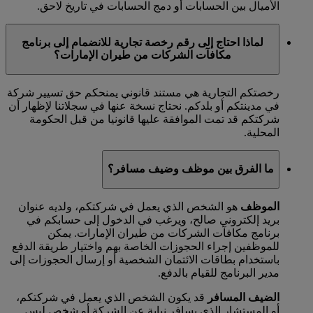
الأميال بين الحسابات أو دمج الحسابات في تاريخ لاحق.
لماذا احتاج إلى رقم رخصة تجارية للانضمام إلى برنامج
مكافآت الشركات من طيران الإمارات؟
رخصتكم التجارية هي مستند قانوني يمنحكم حق تسيير شركة
في مدينتكم أو بلدكم. نحتاج نسخة عنها في سجلاتنا لإظهار أن
شركتكم قد تمت الموافقة عليها قانونيا من قبل الحكومة
المحلية.
ما الفرق بين موظف وضيف مسافر؟
الموظف
هو الشخص الذي يعمل في شركتكم، ولديه عنوان
بريد إلكتروني صالح، ويرغب في الدخول إلى حسابكم في
برنامج مكافآت الشركات من طيران الإمارات. يمكن
للموظفين إجراء الحجوزات الخاصة بهم واختيار طريقة الدفع
باستخدام بطاقات الائتمان الشخصية أو إرسال الحجوزات إلى
مدير البرنامج للقيام بالدفع.
الضيف المسافر
قد يكون الشخص الذي يعمل في شركتكم،
أو المستشار الذي يسافر نيابة عن الشركة أو شخص ليس