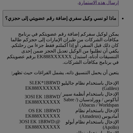
إرسال هذه الاستمارة
.
ماذا لو نسي وكيل سفري إضافة رقم عضويتي إلى حجزي؟
يمكن لوكيل سفركم إضافة رقم عضويتكم في برنامج
مكافآت الشركات من طيران الإمارات إلى حجزكم طالما
كان ذلك قبل السفر، أو إذا أكملتم فقط جزءا من رحلتكم.
يكفي أن تطلبوا من الوكيل تعديل الحجز ضمن إحدى
التنسيقات أدناه، استبدل EK888XXXXXX برقم عضويتكم
في برنامج مكافآت الشركات.
يتعين أن يحمل التنسيق ذاته، يشمل الفراغات حيث تظهر:
SI.EK*1BRWD
الإدخال باستخدام نظام جاليليو
EK888XXXXXX
(Galileo)
الإدخال باستخدام أنظمة سيبر /
3OSI EK 1BRWD
أباكوس / وورلدسبان (Sabre /
EK888XXXXXX
Abacus / Worldspan)
الإدخال باستخدام نظام
OS EK 1BRWD
EK888XXXXXX
أماديوس (Amadeus)
@:3OSI EK 1BRWD
الإدخال باستخدام نظام أبولو
EK888XXXXXX
(Apollo)
الإدخال باستخدام نظام