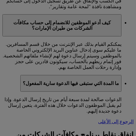
في الكسب والإنفاق عن طريق تسجيل الدخول إلى حسابكم
ومشاهدة نافذة "لمحة عامة وتقارير".
كيف أدعو الموظفين للانضمام إلى حساب مكافآت
الشركات من طيران الإمارات؟
يمكنكم القيام بذلك عبر الإنترنت من خلال قسم المسافرين.
ما عليكم سوى إدخال عناوين البريد الإلكتروني الخاصة
بالموظفين وسيتم إرسال دعوة لهم لإنشاء ملفاتهم الشخصية.
فور إتمام ربطهم بالحساب، سيكونون قادرين على حجز
وإدارة رحلات العمل الخاصة بهم.
ما المدة التي ستبقى فيها الدعوة سارية المفعول؟
الدعوات صالحة لمدة سبعة أيام من تاريخ إرسال الدعوة. وإذا
لم يقبل الموظفون الدعوات خلال هذه الفترة، يتعين إرسال
دعوة جديدة إليهم.
الرجوع إلى الأعلى
إنفاق نقاط برنامج مكافآت الشركات من