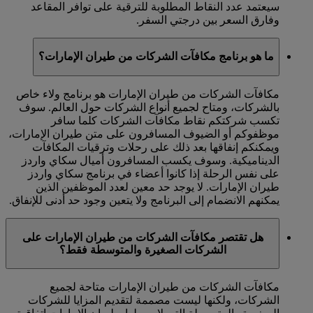
سيعتمد عدد النقاط المطلوبة للترقية على توافر المقاعد
وفارق السعر بين درجتي السفر.
ما هو برنامج مكافآت الشركات من طيران الإمارات؟
مكافآت الشركات من طيران الإمارات هو برنامج ولاء خاص
بالشركات، ومتاح لجميع أنواع الشركات حول العالم. سوف
تكسب شركتكم نقاط مكافآت الشركات كلما سافر
موظفوكم أو الضيوف المسافرون على متن طيران الإمارات،
ويمكنكم إنفاقها بعد ذلك على رحلات وترقيات المكافآت
الديناميكية. وسوف يكسب المسافرون أميال سكاي واردز
على نفس الرحلة إذا كانوا أعضاء في برنامج سكاي واردز
طيران الإمارات. لا يوجد حد معين لعدد الموظفين الذين
يمكنهم الانضمام إلى البرنامج ولا يتعين وجود حد أدنى للإنفاق.
هل تقتصر مكافآت الشركات من طيران الإمارات على
الشركات الصغيرة والمتوسطة فقط؟
مكافآت الشركات من طيران الإمارات متاحة لجميع
الشركات، ولكنها ليست مصممة لتقديم المزايا للشركات