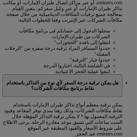
emirates.com، أو عبر مراكز اتصال طيران الإمارات، أو مكاتب
تذاكر طيران الإمارات، أو عبر وكيل سفركم. يتعين القيام
بمعالجة جميع ترقيات المكافآت الديناميكية من خلال صفحة
مكافآت الشركات عبر الإنترنت وفقا للخطوات التالية:
سجلوا الدخول إلى حسابكم في برنامج مكافآت
الشركات من طيران الإمارات
انتقلوا إلى نافذة "الحجوزات"
حددوا المسافر المراد ترقية درجة سفره من "الرحلات
المقبلة"
حددوا خيار "الترقية"
في الشاشة التالية، اختاروا الدرجة
اتبعوا عملية الحجز الاعتيادية
هل يمكن ترقية درجة السفر لأي نوع من التذاكر باستخدام
نقاط برنامج مكافآت الشركات؟
يمكن ترقية معظم أنواع تذاكر طيران الإمارات باستخدام
نقاط مكافآت الشركات، وذلك رهنا بمدى توفر المقاعد وقيود
الترقية المعمول بها.*
لا يمكن ترقية التذاكر المؤهلة خلال
الست ساعات التي تسبق موعد مغادرة الرحلة. يرجى الاطلاع
على شروط الأسعار والقيود المطبقة عبر الموقع
emirates.com عند الحجز.