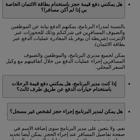
هل يمكنني دفع قيمة حجز باستخدام بطاقة الائتمان الخاصة
بي إذا لم أكن مسافرا؟
بالنسبة لمدراء البرنامج، يمكنهم الدفع نيابة عن الموظفين
والضيوف المسافرين في شركتكم وذلك للحجوزات عبر
الإنترنت (شريطة أن يوفر بلد المغادرة عمليات الدفع عبر
بطاقة الائتمان).
يمكن لجميع مديري البرنامج، والموظفين والضيوف
المسافرين إجراء عمليات الدفع من خلال اتفاقيتهم مع وكيل
السفر المحلي.
إذا كنت مدير البرنامج، هل يمكنني دفع قيمة الرحلات
باستخدام خيارات الدفع عن طريق طرف ثالث؟
نعم، يمكنكم استخدام خيارات الدفع عن طريق طرف ثالث
هل يمكن لمدير البرنامج إجراء حجز لشخص غير مسجل؟
عبر مراكز الاتصال التابعة لطيران الإمارات، أو مكاتب تذاكر
السفر أو الموقع emirates.com عندما تدعو الحاجة إلى ذلك.
نعم، ولا يتعين على مدير البرنامج سوى إضافة الاسم في
صفحة تفاصيل المسافر عند إجراء الحجز. يمكن أيضا تحديد