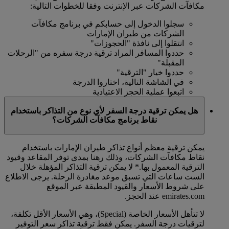
مكافآت الشركات عبر الإنترنت وفقا للخطوات التالية:
سجلوا الدخول إلى حسابكم في برنامج مكافآت
الشركات من طيران الإمارات
انتقلوا إلى نافذة "الحجوزات"
حددوا المسافر المراد ترقية درجة سفره من "الرحلات
المقبلة"
حددوا خيار "الترقية"
في الشاشة التالية، اختاروا الدرجة
اتبعوا عملية الحجز الاعتيادية
هل يمكن ترقية درجة السفر لأي نوع من التذاكر باستخدام
نقاط برنامج مكافآت الشركات؟
يمكن ترقية معظم أنواع تذاكر طيران الإمارات باستخدام
نقاط مكافآت الشركات، وذلك رهنا بمدى توفر المقاعد وقيود
الترقية المعمول بها.*
لا يمكن ترقية التذاكر المؤهلة خلال
الست ساعات التي تسبق موعد مغادرة الرحلة. يرجى الاطلاع
على شروط الأسعار والقيود المطبقة عبر الموقع
emirates.com عند الحجز.
لا تتأهل الأسعار الخاصة (Special)، وهي الأسعار الأقل تكلفة،
لترقيات درجة السفر. يمكن فقط ترقية تذاكر سعر التوفير