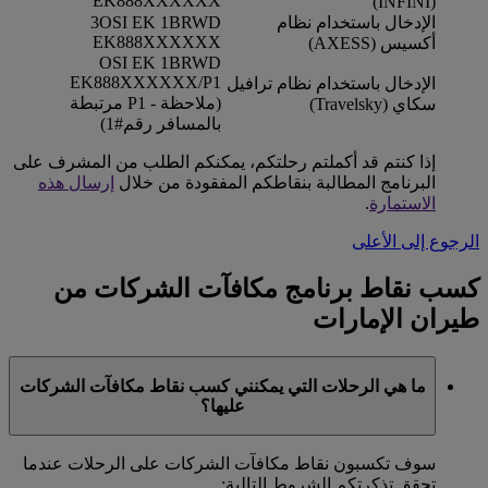
EK888XXXXXX
(INFINI)
الإدخال باستخدام نظام
3OSI EK 1BRWD
EK888XXXXXX
أكسيس (AXESS)
OSI EK 1BRWD
EK888XXXXXX/P1
الإدخال باستخدام نظام ترافيل
(ملاحظة - P1 مرتبطة
سكاي (Travelsky)
بالمسافر رقم#1)
إذا كنتم قد أكملتم رحلتكم، يمكنكم الطلب من المشرف على
البرنامج المطالبة بنقاطكم المفقودة من خلال
إرسال هذه
الاستمارة
.
الرجوع إلى الأعلى
كسب نقاط برنامج مكافآت الشركات من
طيران الإمارات
ما هي الرحلات التي يمكنني كسب نقاط مكافآت الشركات
عليها؟
سوف تكسبون نقاط مكافآت الشركات على الرحلات عندما
تحقق تذكرتكم الشروط التالية: