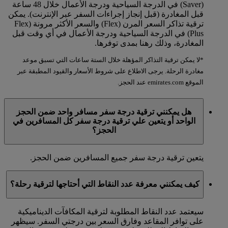
(Saver) في الدرجة السياحية ودرجة الأعمال خلال 48 ساعة
قبل المغادرة (قبل إنجاز إجراءات السفر عبر الإنترنت). يمكن
ترقية تذاكر السعر المرن (Flex) والسعر الأكثر مرونة (Flex
Plus) في الدرجة السياحية ودرجة الأعمال في أي وقت قبل
المغادرة، وذلك رهنا بمدى توفرها.
*لا يمكن ترقية التذاكر المؤهلة خلال الستة ساعات التي تسبق موعد
مغادرة الرحلة. يرجى الاطلاع على شروط الأسعار والقيود المطبقة عبر
الموقع emirates.com عند الحجز.
هل يمكنني ترقية درجة سفر مسافر واحد ضمن الحجز
الواحد أو يتعين علي ترقية درجة سفر كل المسافرين في
الحجز؟
يتعين ترقية درجة سفر جميع المسافرين ضمن الحجز.
كيف يمكنني معرفة عدد النقاط التي أحتاجها لترقية رحلة؟
سيعتمد عدد النقاط المطلوبة لترقية المكافآت الديناميكية
على توافر المقاعد وفارق السعر بين درجتي السفر. سيظهر