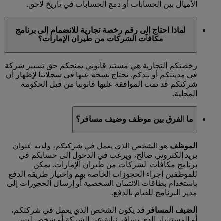
الأميال بين الحسابات أو دمج الحسابات في تاريخ لاحق.
لماذا احتاج إلى رقم رخصة تجارية للانضمام إلى برنامج
مكافآت الشركات من طيران الإمارات؟
رخصتكم التجارية هي مستند قانوني يمنحكم حق تسيير شركة
في مدينتكم أو بلدكم. نحتاج نسخة عنها في سجلاتنا لإظهار أن
شركتكم قد تمت الموافقة عليها قانونيا من قبل الحكومة
المحلية.
ما الفرق بين موظف وضيف مسافر؟
الموظف
هو الشخص الذي يعمل في شركتكم، ولديه عنوان
بريد إلكتروني صالح، ويرغب في الدخول إلى حسابكم في
برنامج مكافآت الشركات من طيران الإمارات. يمكن
للموظفين إجراء الحجوزات الخاصة بهم واختيار طريقة الدفع
باستخدام بطاقات الائتمان الشخصية أو إرسال الحجوزات إلى
مدير البرنامج للقيام بالدفع.
الضيف المسافر
قد يكون الشخص الذي يعمل في شركتكم،
أو المستشار الذي يسافر نيابة عن الشركة أو شخص ليس