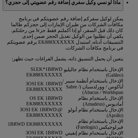
ماذا لو نسي وكيل سفري إضافة رقم عضويتي إلى حجزي؟
يمكن لوكيل سفركم إضافة رقم عضويتكم في برنامج
مكافآت الشركات من طيران الإمارات إلى حجزكم طالما
كان ذلك قبل السفر، أو إذا أكملتم فقط جزءا من رحلتكم.
يكفي أن تطلبوا من الوكيل تعديل الحجز ضمن إحدى
التنسيقات أدناه، استبدل EK888XXXXXX برقم عضويتكم
في برنامج مكافآت الشركات.
يتعين أن يحمل التنسيق ذاته، يشمل الفراغات حيث تظهر:
SI.EK*1BRWD
الإدخال باستخدام نظام جاليليو
EK888XXXXXX
(Galileo)
الإدخال باستخدام أنظمة سيبر /
3OSI EK 1BRWD
أباكوس / وورلدسبان (Sabre /
EK888XXXXXX
Abacus / Worldspan)
الإدخال باستخدام نظام
OS EK 1BRWD
EK888XXXXXX
أماديوس (Amadeus)
@:3OSI EK 1BRWD
الإدخال باستخدام نظام أبولو
EK888XXXXXX
(Apollo)
الإدخال باستخدام نظام
1BRWD EK888XXXXXX
فيرلوجيكس (Farelogix)
3OSI EK 1BRWD
الإدخال باستخدام نظام إنفيني