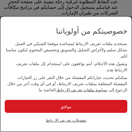
عدد النقاط المطلوبة لترقية رحلة معينة على صفحة الحجز
عند قيامكم بستجيل الدخول إلى حسابكم في برنامج مكافآت
الشركات من طيران الإمارات.
خصوصيتكم من أولوياتنا
هل يتعين علي دفع رسوم إضافية عند ترقية درجة الحجز
الخاص بي باستخدام نقاط مكافآت الشركات؟
نستخدم ملفات تعريف الارتباط لمساعدة موقعنا الشبكي في العمل
بشكل سليم ولأغراض التحليل والتسويق وتخصيص المحتوى ليكون مناسبا
قد توجد ضرائب أو رسوم إضافية عند ترقية درجة السفر
عندما تسافرون إلى بعض الوجهات. إذا كانت هناك أية مبالغ
لكم.
إضافية يتعين دفعها، سنخبركم عنها عند ترقية حجزكم،
وبقبول هذه الأحكام، أنتم توافقون على استخدام كل ملفات تعريف
ويمكنكم دفع الضرائب أو الرسوم الإضافية عبر الإنترنت عن
الارتباط هذه.
طريق بطاقة الائتمان أثناء عملية الترقية.
يمكنكم تحديث خياراتكم المفضلة من خلال النقر على زر الخيارات
المفضلة المتعلقة بملفات تعريف الارتباط، أو في أي وقت آخر من خلال
ما الذي سأحصل عليه عندما أقوم بترقية حجز باستخدام
الرجوع إلى
سياسة ملفات تعريف الارتباط
الخاصة بنا.
نقاطي؟
موافق
ستكونون قادرين على التمتع بجميع مزايا درجة السفر التي تم
الترقية إليها، بما في ذلك وزن الأمتعة الإضافي، وإمكانية
تفضيلات تعريف الارتباط
الدخول إلى الصالة
وخدمة السيارة مع سائق
(تفتح في النافذة
نفسها)
*
. شروط الأسعار الخاصة بتذكرة السفر الأصلية
ستظل سارية المفعول في جميع الأوقات. لذلك إذا كانت