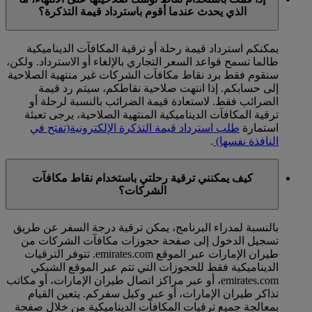
الذي يحدث عندما أقوم باسترداد قيمة التذكرة؟
يمكنكم استرداد قيمة رحلة أو ترقية المكافآت الديناميكية
طالما تسمح قواعد السعر التجاري بالإلغاء أو الاسترداد. ولكن،
سنقوم فقط برد نقاط مكافآت الشركات غير منتهية الصلاحية
إلى حسابكم. إذا انتهت صلاحية نقاطكم، سيتم رد قيمة
الضرائب فقط. لاستعادة قيمة الضرائب بالنسبة لرحلة أو
ترقية المكافآت الديناميكية المنتهية الصلاحية، يرجى تعبئة
استمارة
طلب استرداد قيمة التذكرة الإلكترونية
(تفتح في
النافذة نفسها)
.
كيف يمكنني ترقية رحلتي باستخدام نقاط مكافآت
الشركات؟
بالنسبة لمدراء البرنامج، يمكن ترقية درجة السفر عن طريق
تسجيل الدخول إلى صفحة حجوزات مكافآت الشركات من
طيران الإمارات عبر الموقع emirates.com. تتوفر الترقيات
الديناميكية فقط للحجوزات التي تتم عبر الموقع الشبكي
emirates.com، أو عبر مراكز اتصال طيران الإمارات، أو مكاتب
تذاكر طيران الإمارات، أو عبر وكيل سفركم. يتعين القيام
بمعالجة جميع ترقيات المكافآت الديناميكية من خلال صفحة