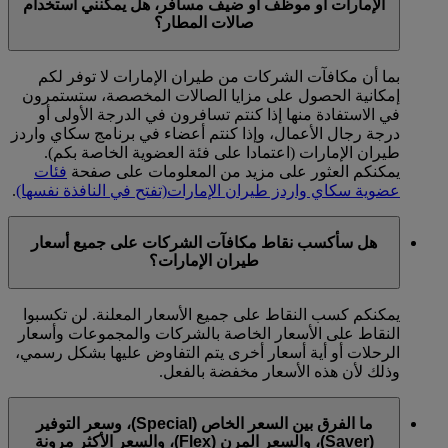
الإمارات أو موظف أو ضيف مسافر، هل يمكنني استخدام
صالات المطار؟
بما أن مكافآت الشركات من طيران الإمارات لا توفر لكم
إمكانية الحصول على مزايا الصالات المخصصة، ستستمرون
في الاستفادة منها إذا كنتم تسافرون في الدرجة الأولى أو
درجة رجال الأعمال، وإذا كنتم أعضاء في برنامج سكاي واردز
طيران الإمارات (اعتمادا على فئة العضوية الخاصة بكم).
يمكنكم العثور على مزيد من المعلومات على صفحة
فئات
عضوية سكاي واردز طيران الإمارات
(تفتح في النافذة نفسها)
.
هل سأكسب نقاط مكافآت الشركات على جميع أسعار
طيران الإمارات؟
يمكنكم كسب النقاط على جميع الأسعار المعلنة. لن تكسبوا
النقاط على الأسعار الخاصة بالشركات والمجموعات وأسعار
الرحلات أو أية أسعار أخرى يتم التفاوض عليها بشكل رسمي،
وذلك لأن هذه الأسعار مخفضة بالفعل.
ما الفرق بين السعر الخاص (Special)، وسعر التوفير
(Saver)، والسعر المرن (Flex)، والسعر الأكثر مرونة