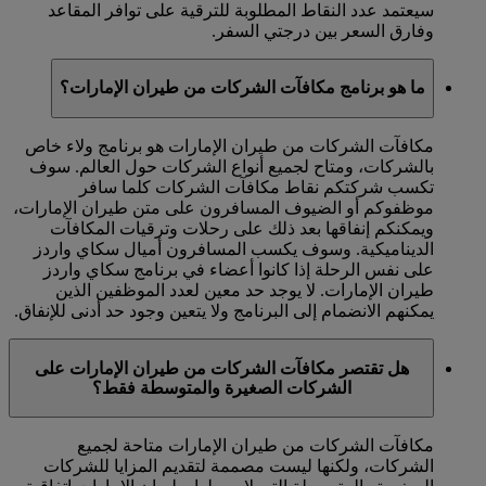
سيعتمد عدد النقاط المطلوبة للترقية على توافر المقاعد
وفارق السعر بين درجتي السفر.
ما هو برنامج مكافآت الشركات من طيران الإمارات؟
مكافآت الشركات من طيران الإمارات هو برنامج ولاء خاص
بالشركات، ومتاح لجميع أنواع الشركات حول العالم. سوف
تكسب شركتكم نقاط مكافآت الشركات كلما سافر
موظفوكم أو الضيوف المسافرون على متن طيران الإمارات،
ويمكنكم إنفاقها بعد ذلك على رحلات وترقيات المكافآت
الديناميكية. وسوف يكسب المسافرون أميال سكاي واردز
على نفس الرحلة إذا كانوا أعضاء في برنامج سكاي واردز
طيران الإمارات. لا يوجد حد معين لعدد الموظفين الذين
يمكنهم الانضمام إلى البرنامج ولا يتعين وجود حد أدنى للإنفاق.
هل تقتصر مكافآت الشركات من طيران الإمارات على
الشركات الصغيرة والمتوسطة فقط؟
مكافآت الشركات من طيران الإمارات متاحة لجميع
الشركات، ولكنها ليست مصممة لتقديم المزايا للشركات