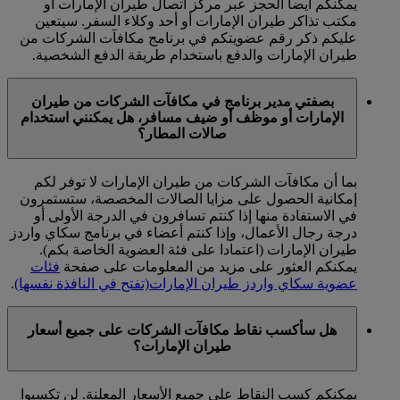
يمكنكم أيضا الحجز عبر مركز اتصال طيران الإمارات أو
مكتب تذاكر طيران الإمارات أو أحد وكلاء السفر. سيتعين
عليكم ذكر رقم عضويتكم في برنامج مكافآت الشركات من
طيران الإمارات والدفع باستخدام طريقة الدفع الشخصية.
بصفتي مدير برنامج في مكافآت الشركات من طيران
الإمارات أو موظف أو ضيف مسافر، هل يمكنني استخدام
صالات المطار؟
بما أن مكافآت الشركات من طيران الإمارات لا توفر لكم
إمكانية الحصول على مزايا الصالات المخصصة، ستستمرون
في الاستفادة منها إذا كنتم تسافرون في الدرجة الأولى أو
درجة رجال الأعمال، وإذا كنتم أعضاء في برنامج سكاي واردز
طيران الإمارات (اعتمادا على فئة العضوية الخاصة بكم).
يمكنكم العثور على مزيد من المعلومات على صفحة
فئات
عضوية سكاي واردز طيران الإمارات
(تفتح في النافذة نفسها)
.
هل سأكسب نقاط مكافآت الشركات على جميع أسعار
طيران الإمارات؟
يمكنكم كسب النقاط على جميع الأسعار المعلنة. لن تكسبوا