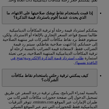
نعم، يمكنكم حجز رحلة مكافآت ديناميكية ذات اتجاه واحد.
إذا قمت باستخدام نقاط توشك صلاحيتها على الانتهاء، ما
الذي يحدث عندما أقوم باسترداد قيمة التذكرة؟
يمكنكم استرداد قيمة رحلة أو ترقية المكافآت الديناميكية
طالما تسمح قواعد السعر التجاري بالإلغاء أو الاسترداد. ولكن،
سنقوم فقط برد نقاط مكافآت الشركات غير منتهية الصلاحية
إلى حسابكم. إذا انتهت صلاحية نقاطكم، سيتم رد قيمة
الضرائب فقط. لاستعادة قيمة الضرائب بالنسبة لرحلة أو
ترقية المكافآت الديناميكية المنتهية الصلاحية، يرجى تعبئة
استمارة
طلب استرداد قيمة التذكرة الإلكترونية
(تفتح في
النافذة نفسها)
.
كيف يمكنني ترقية رحلتي باستخدام نقاط مكافآت
الشركات؟
بالنسبة لمدراء البرنامج، يمكن ترقية درجة السفر عن طريق
تسجيل الدخول إلى صفحة حجوزات مكافآت الشركات من
طيران الإمارات عبر الموقع emirates.com. تتوفر الترقيات
الديناميكية فقط للحجوزات التي تتم عبر الموقع الشبكي