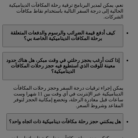
نعم، يمكن لمدير البرنامج ترقية رحلة المكافآت الديناميكية
الحالية إلى درجة السفر التالية باستخدام نقاط مكافآت
الشركات.
كيف أدفع قيمة الضرائب والرسوم والدفعات المتعلقة
برحلة المكافآت الديناميكية الخاصة بي؟
يتعين دفع الضرائب والرسوم والدفعات عند القيام بإجراء
إذا كنت أرغب بحجز رحلتي في وقت مبكر، هل هناك حدود
الحجز باستخدام خيارات الدفع المختلفة والمتاحة عبر الموقع
معينة للوقت الذي استطيع فيه حجز رحلات المكافآت
emirates.com.
الديناميكية؟
يمكن إجراء ترقيات درجة السفر وحجز رحلات المكافآت
الديناميكية عبر الإنترنت في أي وقت بين 11 شهرا وست
ساعات قبل مغادرة الرحلة، وتخضع إمكانية الحجز لتوفر
المقاعد وشروط السعر.
هل يمكنني حجز رحلة مكافآت ديناميكية ذات اتجاه واحد؟