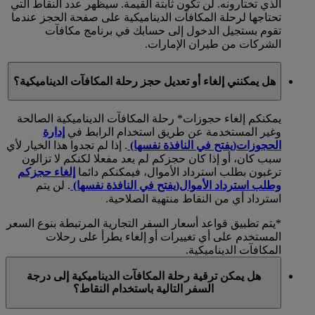
الذي تختارونه. لن تكون ثابتة القيمة. سيظهر عدد النقاط التي
تحتاجها لرحلة المكافآت الديناميكية على صفحة الحجز عندما
تقوم بستجيل الدخول إلى حسابك في برنامج مكافآت
الشركات من طيران الإمارات.
هل يمكنني إلغاء أو تعديل حجز رحلة المكافآت الديناميكية؟
يمكنكم إلغاء حجوزات* رحلة المكافآت الديناميكية الصالحة
وغير المستخدمة عن طريق استخدام الرابط في
إدارة
الحجوزات
(يفتح في النافذة نفسها)
. إذا لم تجدوا هذا الخيار لأي
سبب كان، أو إذا كان حجزكم لم يعد مفعلا لكنكم لا تزالون
ترغبون بطلب استرداد الأموال، فيمكنكم دائما
إلغاء حجزكم
وطلب استرداد الأموال
(يفتح في النافذة نفسها)
. لن يتم
استرداد أي من النقاط منتهية الصلاحية.
*يتم تطبيق قواعد أسعار السفر التجارية المرتبطة بنوع السعر
المستخدم على أي تغييرات أو إلغاء يطرأ على رحلات
المكافآت الديناميكية.
هل يمكن ترقية رحلة المكافآت الديناميكية إلى درجة
السفر التالية باستخدام النقاط؟