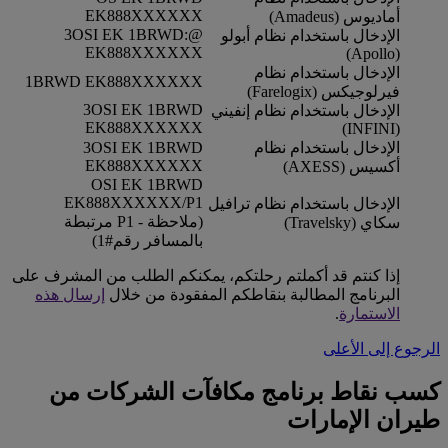
EK888XXXXXX
أماديوس (Amadeus)
@:3OSI EK 1BRWD
الإدخال باستخدام نظام أبولو
EK888XXXXXX
(Apollo)
الإدخال باستخدام نظام
1BRWD EK888XXXXXX
فيرلوجيكس (Farelogix)
3OSI EK 1BRWD
الإدخال باستخدام نظام إنفيني
EK888XXXXXX
(INFINI)
الإدخال باستخدام نظام
3OSI EK 1BRWD
EK888XXXXXX
أكسيس (AXESS)
OSI EK 1BRWD
EK888XXXXXX/P1
الإدخال باستخدام نظام ترافيل
(ملاحظة - P1 مرتبطة
سكاي (Travelsky)
بالمسافر رقم#1)
إذا كنتم قد أكملتم رحلتكم، يمكنكم الطلب من المشرف على
البرنامج المطالبة بنقاطكم المفقودة من خلال
إرسال هذه
الاستمارة
.
الرجوع إلى الأعلى
كسب نقاط برنامج مكافآت الشركات من
طيران الإمارات