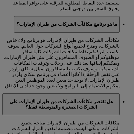
سيعتمد عدد النقاط المطلوبة للترقية على توافر المقاعد
وفارق السعر بين درجتي السفر.
ما هو برنامج مكافآت الشركات من طيران الإمارات؟
مكافآت الشركات من طيران الإمارات هو برنامج ولاء خاص
بالشركات، ومتاح لجميع أنواع الشركات حول العالم. سوف
تكسب شركتكم نقاط مكافآت الشركات كلما سافر
موظفوكم أو الضيوف المسافرون على متن طيران الإمارات،
ويمكنكم إنفاقها بعد ذلك على رحلات وترقيات المكافآت
الديناميكية. وسوف يكسب المسافرون أميال سكاي واردز
على نفس الرحلة إذا كانوا أعضاء في برنامج سكاي واردز
طيران الإمارات. لا يوجد حد معين لعدد الموظفين الذين
يمكنهم الانضمام إلى البرنامج ولا يتعين وجود حد أدنى للإنفاق.
هل تقتصر مكافآت الشركات من طيران الإمارات على
الشركات الصغيرة والمتوسطة فقط؟
مكافآت الشركات من طيران الإمارات متاحة لجميع
الشركات، ولكنها ليست مصممة لتقديم المزايا للشركات