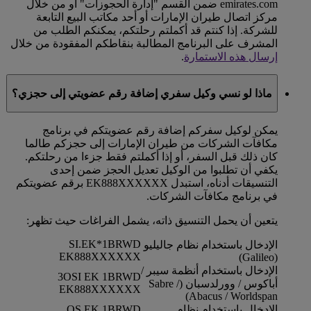
emirates.com ضمن القسم "إدارة الحجوزات" أو من خلال
مركز اتصال طيران الإمارات أو أحد مكاتب البيع التابعة
للشركة. إذا كنتم قد أكملتم رحلتكم، يمكنكم الطلب من
المشرف على البرنامج المطالبة بنقاطكم المفقودة من خلال
إرسال هذه الاستمارة
.
ماذا لو نسي وكيل سفري إضافة رقم عضويتي إلى حجزي؟
يمكن لوكيل سفركم إضافة رقم عضويتكم في برنامج
مكافآت الشركات من طيران الإمارات إلى حجزكم طالما
كان ذلك قبل السفر، أو إذا أكملتم فقط جزءا من رحلتكم.
يكفي أن تطلبوا من الوكيل تعديل الحجز ضمن إحدى
التنسيقات أدناه، استبدل EK888XXXXXX برقم عضويتكم
في برنامج مكافآت الشركات.
يتعين أن يحمل التنسيق ذاته، يشمل الفراغات حيث تظهر:
SI.EK*1BRWD
الإدخال باستخدام نظام جاليليو
EK888XXXXXX
(Galileo)
الإدخال باستخدام أنظمة سيبر /
3OSI EK 1BRWD
أباكوس / وورلدسبان (Sabre /
EK888XXXXXX
Abacus / Worldspan)
الإدخال باستخدام نظام
OS EK 1BRWD