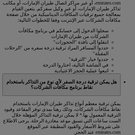
emirates.com، أو عبر مراكز اتصال طيران الإمارات، أو مكاتب
تذاكر طيران الإمارات، أو عبر وكيل سفركم. يتعين القيام
بمعالجة جميع ترقيات المكافآت الديناميكية من خلال صفحة
مكافآت الشركات عبر الإنترنت وفقا للخطوات التالية:
سجلوا الدخول إلى حسابكم في برنامج مكافآت
الشركات من طيران الإمارات
انتقلوا إلى نافذة "الحجوزات"
حددوا المسافر المراد ترقية درجة سفره من "الرحلات
المقبلة"
حددوا خيار "الترقية"
في الشاشة التالية، اختاروا الدرجة
اتبعوا عملية الحجز الاعتيادية
هل يمكن ترقية درجة السفر لأي نوع من التذاكر باستخدام
نقاط برنامج مكافآت الشركات؟
يمكن ترقية معظم أنواع تذاكر طيران الإمارات باستخدام
نقاط مكافآت الشركات، وذلك رهنا بمدى توفر المقاعد وقيود
الترقية المعمول بها.*
لا يمكن ترقية التذاكر المؤهلة خلال
الست ساعات التي تسبق موعد مغادرة الرحلة. يرجى الاطلاع
على شروط الأسعار والقيود المطبقة عبر الموقع
emirates.com عند الحجز.