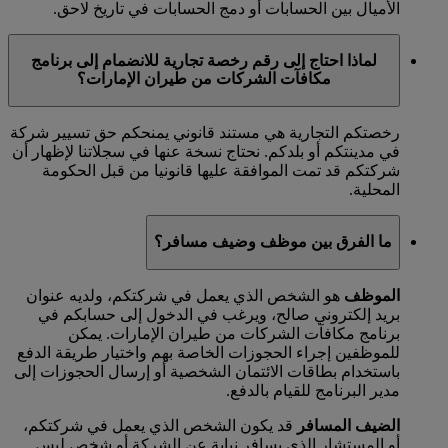
الأميال بين الحسابات أو دمج الحسابات في تاريخ لاحق.
لماذا احتاج إلى رقم رخصة تجارية للانضمام إلى برنامج
مكافآت الشركات من طيران الإمارات؟
رخصتكم التجارية هي مستند قانوني يمنحكم حق تسيير شركة
في مدينتكم أو بلدكم. نحتاج نسخة عنها في سجلاتنا لإظهار أن
شركتكم قد تمت الموافقة عليها قانونيا من قبل الحكومة
المحلية.
ما الفرق بين موظف وضيف مسافر؟
الموظف
هو الشخص الذي يعمل في شركتكم، ولديه عنوان
بريد إلكتروني صالح، ويرغب في الدخول إلى حسابكم في
برنامج مكافآت الشركات من طيران الإمارات. يمكن
للموظفين إجراء الحجوزات الخاصة بهم واختيار طريقة الدفع
باستخدام بطاقات الائتمان الشخصية أو إرسال الحجوزات إلى
مدير البرنامج للقيام بالدفع.
الضيف المسافر
قد يكون الشخص الذي يعمل في شركتكم،
أو المستشار الذي يسافر نيابة عن الشركة أو شخص ليس