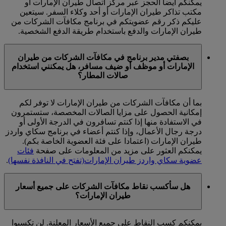
يمكنكم أيضا الحجز عبر مركز اتصال طيران الإمارات أو
مكتب تذاكر طيران الإمارات أو أحد وكلاء السفر. سيتعين
عليكم ذكر رقم عضويتكم في برنامج مكافآت الشركات من
طيران الإمارات والدفع باستخدام طريقة الدفع الشخصية.
بصفتي مدير برنامج في مكافآت الشركات من طيران
الإمارات أو موظف أو ضيف مسافر، هل يمكنني استخدام
صالات المطار؟
بما أن مكافآت الشركات من طيران الإمارات لا توفر لكم
إمكانية الحصول على مزايا الصالات المخصصة، ستستمرون
في الاستفادة منها إذا كنتم تسافرون في الدرجة الأولى أو
درجة رجال الأعمال، وإذا كنتم أعضاء في برنامج سكاي واردز
طيران الإمارات (اعتمادا على فئة العضوية الخاصة بكم).
يمكنكم العثور على مزيد من المعلومات على صفحة
فئات
عضوية سكاي واردز طيران الإمارات
(تفتح في النافذة نفسها)
.
هل سأكسب نقاط مكافآت الشركات على جميع أسعار
طيران الإمارات؟
يمكنكم كسب النقاط على جميع الأسعار المعلنة. لن تكسبوا