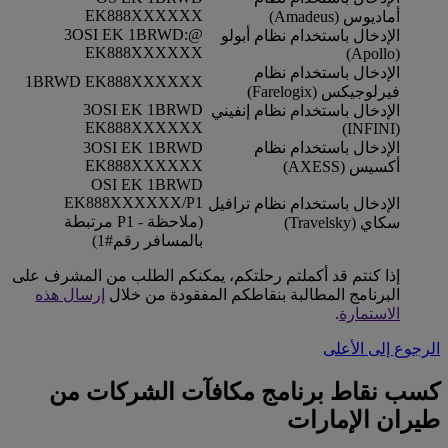
EK888XXXXXX
أماديوس (Amadeus)
@:3OSI EK 1BRWD
الإدخال باستخدام نظام أبولو
EK888XXXXXX
(Apollo)
الإدخال باستخدام نظام
1BRWD EK888XXXXXX
فيرلوجيكس (Farelogix)
3OSI EK 1BRWD
الإدخال باستخدام نظام إنفيني
EK888XXXXXX
(INFINI)
الإدخال باستخدام نظام
3OSI EK 1BRWD
EK888XXXXXX
أكسيس (AXESS)
OSI EK 1BRWD
EK888XXXXXX/P1
الإدخال باستخدام نظام ترافيل
(ملاحظة - P1 مرتبطة
سكاي (Travelsky)
بالمسافر رقم#1)
إذا كنتم قد أكملتم رحلتكم، يمكنكم الطلب من المشرف على
البرنامج المطالبة بنقاطكم المفقودة من خلال
إرسال هذه
الاستمارة
.
الرجوع إلى الأعلى
كسب نقاط برنامج مكافآت الشركات من
طيران الإمارات