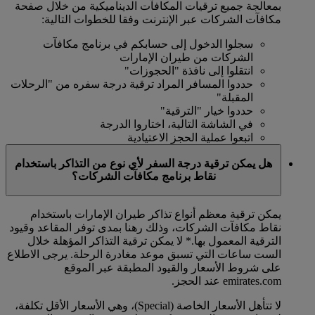
بمعالجة جميع ترقيات المكافآت الديناميكية من خلال صفحة
مكافآت الشركات عبر الإنترنت وفقا للخطوات التالية:
سجلوا الدخول إلى حسابكم في برنامج مكافآت
الشركات من طيران الإمارات
انتقلوا إلى نافذة "الحجوزات"
حددوا المسافر المراد ترقية درجة سفره من "الرحلات
المقبلة"
حددوا خيار "الترقية"
في الشاشة التالية، اختاروا الدرجة
اتبعوا عملية الحجز الاعتيادية
هل يمكن ترقية درجة السفر لأي نوع من التذاكر باستخدام
نقاط برنامج مكافآت الشركات؟
يمكن ترقية معظم أنواع تذاكر طيران الإمارات باستخدام
نقاط مكافآت الشركات، وذلك رهنا بمدى توفر المقاعد وقيود
الترقية المعمول بها.*
لا يمكن ترقية التذاكر المؤهلة خلال
الست ساعات التي تسبق موعد مغادرة الرحلة. يرجى الاطلاع
على شروط الأسعار والقيود المطبقة عبر الموقع
emirates.com عند الحجز.
لا تتأهل الأسعار الخاصة (Special)، وهي الأسعار الأقل تكلفة،