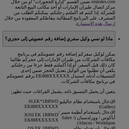
emirates.com ضمن القسم "إدارة الحجوزات" أو من خلال
مركز اتصال طيران الإمارات أو أحد مكاتب البيع التابعة
للشركة. إذا كنتم قد أكملتم رحلتكم، يمكنكم الطلب من
المشرف على البرنامج المطالبة بنقاطكم المفقودة من خلال
إرسال هذه الاستمارة
.
ماذا لو نسي وكيل سفري إضافة رقم عضويتي إلى حجزي؟
يمكن لوكيل سفركم إضافة رقم عضويتكم في برنامج
مكافآت الشركات من طيران الإمارات إلى حجزكم طالما
كان ذلك قبل السفر، أو إذا أكملتم فقط جزءا من رحلتكم.
يكفي أن تطلبوا من الوكيل تعديل الحجز ضمن إحدى
التنسيقات أدناه، استبدل EK888XXXXXX برقم عضويتكم
في برنامج مكافآت الشركات.
يتعين أن يحمل التنسيق ذاته، يشمل الفراغات حيث تظهر:
SI.EK*1BRWD
الإدخال باستخدام نظام جاليليو
EK888XXXXXX
(Galileo)
الإدخال باستخدام أنظمة سيبر /
3OSI EK 1BRWD
أباكوس / وورلدسبان (Sabre /
EK888XXXXXX
Abacus / Worldspan)
الإدخال باستخدام نظام
OS EK 1BRWD