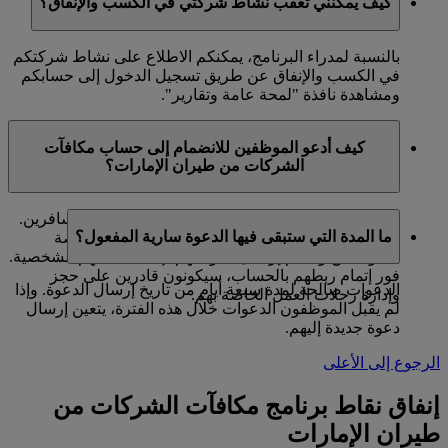
كيف يمكنني تعقب نشاط شركتي في الكسب والإنفاق؟
بالنسبة لمدراء البرنامج، يمكنكم الاطلاع على نشاط شركتكم
في الكسب والإنفاق عن طريق تسجيل الدخول إلى حسابكم
ومشاهدة نافذة "لمحة عامة وتقارير".
كيف أدعو الموظفين للانضمام إلى حساب مكافآت
الشركات من طيران الإمارات؟
يمكنكم القيام بذلك عبر الإنترنت من خلال قسم المسافرين.
ما المدة التي ستبقى فيها الدعوة سارية المفعول؟
ما عليكم سوى إدخال عناوين البريد الإلكتروني الخاصة
بالموظفين وسيتم إرسال دعوة لهم لإنشاء ملفاتهم الشخصية.
فور إتمام ربطهم بالحساب، سيكونون قادرين على حجز
الدعوات صالحة لمدة سبعة أيام من تاريخ إرسال الدعوة. وإذا
وإدارة رحلات العمل الخاصة بهم.
لم يقبل الموظفون الدعوات خلال هذه الفترة، يتعين إرسال
دعوة جديدة إليهم.
الرجوع إلى الأعلى
إنفاق نقاط برنامج مكافآت الشركات من
طيران الإمارات