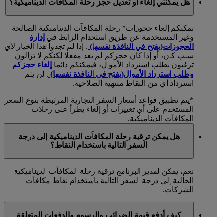
هل يمكنني إلغاء أو تعديل حجز رحلة المكافآت الديناميكية؟
يمكنكم إلغاء حجوزات* رحلة المكافآت الديناميكية الصالحة
وغير المستخدمة عن طريق استخدام الرابط في
إدارة
الحجوزات
(يفتح في النافذة نفسها)
. إذا لم تجدوا هذا الخيار لأي
سبب كان، أو إذا كان حجزكم لم يعد مفعلا لكنكم لا تزالون
ترغبون بطلب استرداد الأموال، فيمكنكم دائما
إلغاء حجزكم
وطلب استرداد الأموال
(يفتح في النافذة نفسها)
. لن يتم
استرداد أي من النقاط منتهية الصلاحية.
*يتم تطبيق قواعد أسعار السفر التجارية المرتبطة بنوع السعر
المستخدم على أي تغييرات أو إلغاء يطرأ على رحلات
المكافآت الديناميكية.
هل يمكن ترقية رحلة المكافآت الديناميكية إلى درجة
السفر التالية باستخدام النقاط؟
نعم، يمكن لمدير البرنامج ترقية رحلة المكافآت الديناميكية
الحالية إلى درجة السفر التالية باستخدام نقاط مكافآت
الشركات.
كيف أدفع قيمة الضرائب والرسوم والدفعات المتعلقة