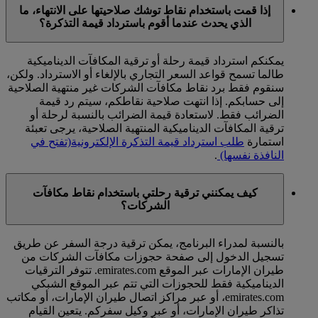
إذا قمت باستخدام نقاط توشك صلاحيتها على الانتهاء، ما
الذي يحدث عندما أقوم باسترداد قيمة التذكرة؟
يمكنكم استرداد قيمة رحلة أو ترقية المكافآت الديناميكية
طالما تسمح قواعد السعر التجاري بالإلغاء أو الاسترداد. ولكن،
سنقوم فقط برد نقاط مكافآت الشركات غير منتهية الصلاحية
إلى حسابكم. إذا انتهت صلاحية نقاطكم، سيتم رد قيمة
الضرائب فقط. لاستعادة قيمة الضرائب بالنسبة لرحلة أو
ترقية المكافآت الديناميكية المنتهية الصلاحية، يرجى تعبئة
استمارة
طلب استرداد قيمة التذكرة الإلكترونية
(تفتح في
النافذة نفسها)
.
كيف يمكنني ترقية رحلتي باستخدام نقاط مكافآت
الشركات؟
بالنسبة لمدراء البرنامج، يمكن ترقية درجة السفر عن طريق
تسجيل الدخول إلى صفحة حجوزات مكافآت الشركات من
طيران الإمارات عبر الموقع emirates.com. تتوفر الترقيات
الديناميكية فقط للحجوزات التي تتم عبر الموقع الشبكي
emirates.com، أو عبر مراكز اتصال طيران الإمارات، أو مكاتب
تذاكر طيران الإمارات، أو عبر وكيل سفركم. يتعين القيام