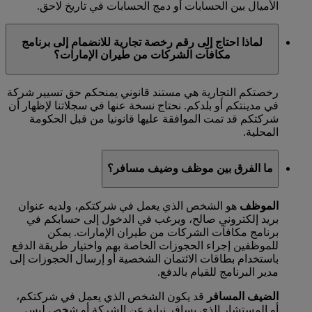
الأميال بين الحسابات أو دمج الحسابات في تاريخ لاحق.
لماذا احتاج إلى رقم رخصة تجارية للانضمام إلى برنامج
مكافآت الشركات من طيران الإمارات؟
رخصتكم التجارية هي مستند قانوني يمنحكم حق تسيير شركة
في مدينتكم أو بلدكم. نحتاج نسخة عنها في سجلاتنا لإظهار أن
شركتكم قد تمت الموافقة عليها قانونيا من قبل الحكومة
المحلية.
ما الفرق بين موظف وضيف مسافر؟
الموظف
هو الشخص الذي يعمل في شركتكم، ولديه عنوان
بريد إلكتروني صالح، ويرغب في الدخول إلى حسابكم في
برنامج مكافآت الشركات من طيران الإمارات. يمكن
للموظفين إجراء الحجوزات الخاصة بهم واختيار طريقة الدفع
باستخدام بطاقات الائتمان الشخصية أو إرسال الحجوزات إلى
مدير البرنامج للقيام بالدفع.
الضيف المسافر
قد يكون الشخص الذي يعمل في شركتكم،
أو المستشار الذي يسافر نيابة عن الشركة أو شخص ليس