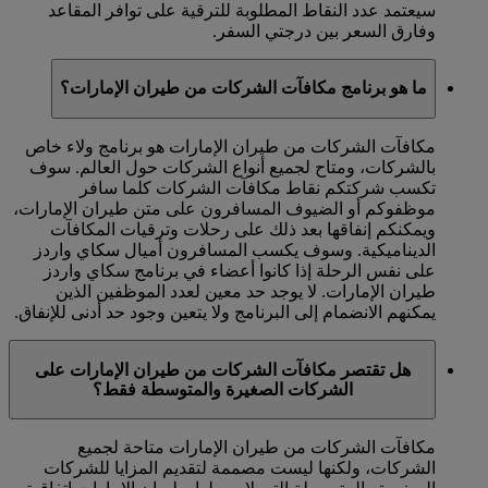
سيعتمد عدد النقاط المطلوبة للترقية على توافر المقاعد
وفارق السعر بين درجتي السفر.
ما هو برنامج مكافآت الشركات من طيران الإمارات؟
مكافآت الشركات من طيران الإمارات هو برنامج ولاء خاص
بالشركات، ومتاح لجميع أنواع الشركات حول العالم. سوف
تكسب شركتكم نقاط مكافآت الشركات كلما سافر
موظفوكم أو الضيوف المسافرون على متن طيران الإمارات،
ويمكنكم إنفاقها بعد ذلك على رحلات وترقيات المكافآت
الديناميكية. وسوف يكسب المسافرون أميال سكاي واردز
على نفس الرحلة إذا كانوا أعضاء في برنامج سكاي واردز
طيران الإمارات. لا يوجد حد معين لعدد الموظفين الذين
يمكنهم الانضمام إلى البرنامج ولا يتعين وجود حد أدنى للإنفاق.
هل تقتصر مكافآت الشركات من طيران الإمارات على
الشركات الصغيرة والمتوسطة فقط؟
مكافآت الشركات من طيران الإمارات متاحة لجميع
الشركات، ولكنها ليست مصممة لتقديم المزايا للشركات