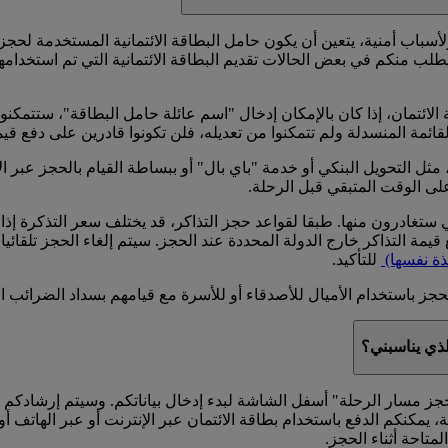
أسباب أمنية، يتعين أن يكون حامل البطاقة الائتمانية المستخدمة لح
يطلب منكم في بعض الحالات تقديم البطاقة الائتمانية التي تم استخدام
لائتمان، إذا كان بالإمكان إدخال "اسم عائلة حامل البطاقة"، ستتمك
قائمة المنسدلة ولم تتمكنوا من تعديله، فلن تكونوا قادرين على دفع قي
مثل التحويل البنكي أو خدمة "باي بال" أو ببساطة القيام بالحجز عبر ا
على الوقت المتبقي قبل الرحلة.
تغادرون منها. طبقا لقواعد حجز التذاكر، قد يختلف سعر التذكرة إذا 
مة التذاكر خارج الدولة المحددة عند الحجز. سيتم إلغاء الحجز تلقائيا ف
ذة نفسها)
للتأكيد.
جز باستخدام الأميال للأصدقاء أو للأسرة مع قيامهم بسداد الضرائب ال
لذي يناسبني؟
حجز مسار الرحلة" أسفل الشاشة لبدء إدخال بياناتكم. وسيتم إرشادكم خل
، يمكنكم الدفع باستخدام بطاقة الائتمان عبر الإنترنت أو عبر الهاتف 
لمتاحة أثناء الحجز.