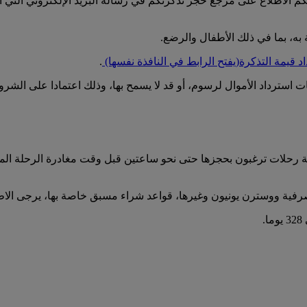
م الاطلاع على مرجع حجز تذكرتكم في رسالة البريد الإلكتروني التي أر
، بما في ذلك الأطفال والرضع.
د قيمة التذكرة
(يفتح الرابط في النافذة نفسها)
.
استرداد الأموال لرسوم، أو قد لا يسمح بها، وذلك اعتمادا على الشروط
أية رحلات ترغبون بحجزها حتى نحو ساعتين قبل وقت مغادرة الرحلة الم
رفية ووسترن يونيون وغيرها، قواعد شراء مسبق خاصة بها، يرجى الاطل
.