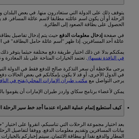
يتوقف ذلك على الدولة التي ستغادرون منها. في بعض البلدان ول
الرحلة أو أن يكون اسم عائلته مطابقا لاسم عائلة المسافر. قد 
الحصول على بطاقة الصعود إلى الطائرة.
في صفحة
إدخال معلومات الدفع
حيث يتم إدخال تفاصيل بطاقة ا
عائلة أحد المسافرين. إذا ظهر "اسم عائلة حامل البطاقة" في ال
يمكنكم بدلا عن ذلك اختيار طريقة دفع مختلفة حيثما يتوفر ذلك، 
في النافذة نفسها)
. تعتمد الخيارات المتاحة على بلد المغادرة و
يرجى ملاحظة أن سعر التذكرة صالح للدفع فقط في الدولة التي س
في الدول الأخرى، أو قد لا يكون بإمكانكم في بعض الحالات دفع قي
يرجى التواصل مع
مكتب طيران الإمارات المحلي
(يفتح في الناف
يمكن لأعضاء برنامج سكاي واردز طيران الإمارات أن يقوموا بالح
كيف أستطيع إتمام عملية الشراء عندما أجد خط سير الرحلة ا
بعد اختيار مجموعة الرحلات التي تناسبكم، انقروا على اختيار "
بيانات المسافرين وتقديم معلومات الدفع. ووفقا لتفاصيل الرحلة
المطار والدفع نقدا أو ببطاقة الائتمان. سيتم إخباركم بالخيارات ا