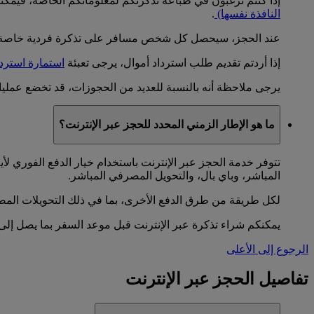
إذا كنتم ترغبون في طباعة تذكرتكم لمعلوماتكم الخاصة، فيمكنك
النافذة نفسها)
.
عند الحجز، سيحصل كل شخص مسافر على تذكرة فردية خاصة به
إذا أردتم تقديم طلب استرداد أموال، يرجى تعبئة
استمارة استردا
يرجى ملاحظة أنه بالنسبة للعديد من الحجوزات، قد تخضع عمليات 
ما هو الإطار الزمني المحدد للحجز عبر الإنترنت؟
تتوفر خدمة الحجز عبر الإنترنت باستخدام خيار الدفع الفوري ل
المباشر، وباي بال، والتحويل المصرفي المباشر.
لكل طريقة من طرق الدفع الأخرى، بما في ذلك التحويلات المص
يمكنكم شراء تذكرة عبر الإنترنت قبل موعد السفر بما يصل إلى 328 يوما
الرجوع إلى الأعلى
تفاصيل الحجز عبر الإنترنت