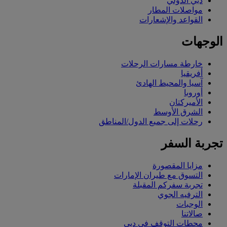
دبي الدولي
مواصلات المطار
القواعد والإشعارات
الوجهات
خارطة مسارات الرحلات
أفريقيا
آسيا والمحيط الهادئ
أوروبا
الأميركتان
الشرق الأوسط
رحلات إلى جميع الدول/المناطق
تجربة السفر
مزايا المقصورة
التسوق مع طيران الإمارات
تجربة سفركم المقبلة
الترفيه الجوي
الوجبات
صالاتنا
محطات التوقف في دبي