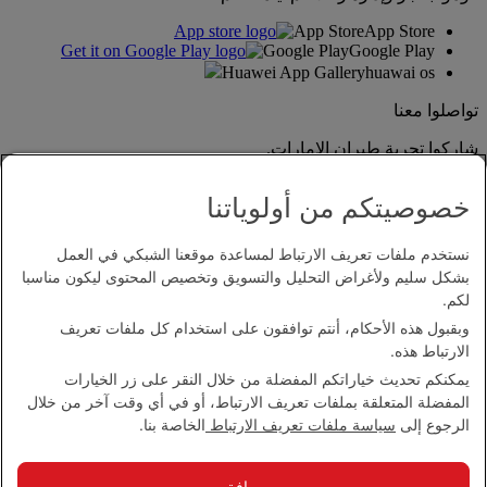
App Store
App Store
Google Play
Google Play
Huawei App Gallery
huawai os
تواصلوا معنا
شاركوا تجربة طيران الإمارات.
خصوصيتكم من أولوياتنا
نستخدم ملفات تعريف الارتباط لمساعدة موقعنا الشبكي في العمل
بشكل سليم ولأغراض التحليل والتسويق وتخصيص المحتوى ليكون مناسبا
لكم.
وبقبول هذه الأحكام، أنتم توافقون على استخدام كل ملفات تعريف
بيان إمكانية الدخول
الارتباط هذه.
اتصل بنا
يمكنكم تحديث خياراتكم المفضلة من خلال النقر على زر الخيارات
سياسة الخصوصية
المفضلة المتعلقة بملفات تعريف الارتباط، أو في أي وقت آخر من خلال
الشروط والأحكام
الرجوع إلى
سياسة ملفات تعريف الارتباط
الخاصة بنا.
سياسة ملفات تعريف الارتباط
الأمن الإلكتروني
بيان الشفافية بموجب قانون مكافحة العبودية الحديثة
موافق
خريطة الموقع