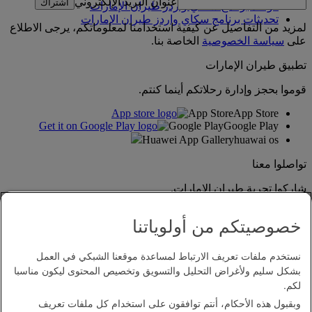
عنوان البريد الإلكتروني
اشتراك
قواعد برنامج سكاي واردز طيران الإمارات
تحديثات برنامج سكاي واردز طيران الإمارات
لمزيد من التفاصيل عن كيفية استخدامنا لمعلوماتكم، يرجى الاطلاع
على
سياسة الخصوصية
الخاصة بنا.
تطبيق طيران الإمارات
قوموا بحجز وإدارة رحلاتكم أينما كنتم.
App Store
App Store
Google Play
Google Play
Huawei App Gallery
huawai os
تواصلوا معنا
شاركوا تجربة طيران الإمارات.
خصوصيتكم من أولوياتنا
نستخدم ملفات تعريف الارتباط لمساعدة موقعنا الشبكي في العمل
بشكل سليم ولأغراض التحليل والتسويق وتخصيص المحتوى ليكون مناسبا
لكم.
وبقبول هذه الأحكام، أنتم توافقون على استخدام كل ملفات تعريف
بيان إمكانية الدخول