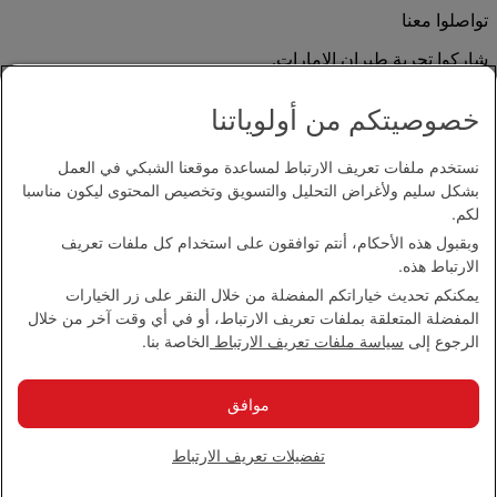
تواصلوا معنا
شاركوا تجربة طيران الإمارات.
خصوصيتكم من أولوياتنا
نستخدم ملفات تعريف الارتباط لمساعدة موقعنا الشبكي في العمل
بشكل سليم ولأغراض التحليل والتسويق وتخصيص المحتوى ليكون مناسبا
لكم.
وبقبول هذه الأحكام، أنتم توافقون على استخدام كل ملفات تعريف
بيان إمكانية الدخول
الارتباط هذه.
اتصل بنا
يمكنكم تحديث خياراتكم المفضلة من خلال النقر على زر الخيارات
سياسة الخصوصية
المفضلة المتعلقة بملفات تعريف الارتباط، أو في أي وقت آخر من خلال
الشروط والأحكام
الرجوع إلى
سياسة ملفات تعريف الارتباط
الخاصة بنا.
سياسة ملفات تعريف الارتباط
الأمن الإلكتروني
بيان الشفافية بموجب قانون مكافحة العبودية الحديثة
موافق
خريطة الموقع
مجموعة الإمارات 2026 ©، جميع الحقوق محفوظة.
تفضيلات تعريف الارتباط