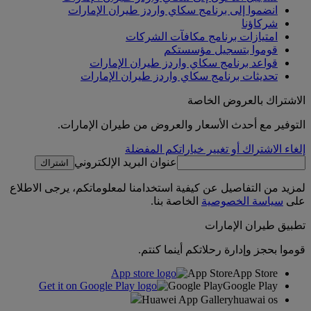
انضموا إلى برنامج سكاي واردز طيران الإمارات
شركاؤنا
امتيازات برنامج مكافآت الشركات
قوموا بتسجيل مؤسستكم
قواعد برنامج سكاي واردز طيران الإمارات
تحديثات برنامج سكاي واردز طيران الإمارات
الاشتراك بالعروض الخاصة
التوفير مع أحدث الأسعار والعروض من طيران الإمارات.
إلغاء الاشتراك أو تغيير خياراتكم المفضلة
عنوان البريد الإلكتروني
اشتراك
لمزيد من التفاصيل عن كيفية استخدامنا لمعلوماتكم، يرجى الاطلاع
على
سياسة الخصوصية
الخاصة بنا.
تطبيق طيران الإمارات
قوموا بحجز وإدارة رحلاتكم أينما كنتم.
App Store
App Store
Google Play
Google Play
Huawei App Gallery
huawai os