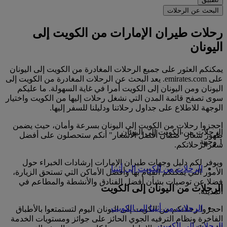
البحث عن الرحلات
رحلات طيران الإمارات من الكويت إلى
اليونان
يمكنكم العثور على جميع الرحلات المغادرة من الكويت إلى اليونان
على emirates.com. يعد البحث عن الرحلات المغادرة من الكويت إلى
اليونان ومن اليونان إلى الكويت أمرا في غاية السهولة. ما عليكم
سوى تصفح قائمة المدن التي نشغل رحلات إليها من الكويت واختيار
الوجهة للاطلاع على جداول رحلاتنا ودليلنا للسفر إليها.
احجزوا رحلات من الكويت إلى اليونان بسرعة وأمان، حيث يضمن
الرحلات من الكويت إلى اليونان
ظهور شعار "ضمان أفضل الأسعار" أنكم ستحصلون على أفضل
1 وجهة
سعر لرحلاتكم.
ويوفر لكم دليل وجهات طيران الإمارات إرشادات الخبراء حول
الرحلات من الكويت إلى أثينا
الأمور التي يمكنكم القيام بها وأفضل الأماكن التي تستحق الزيارة،
فضلا عن توصيات بشأن أفضل الفنادق والأنشطة والمطاعم في
الرحلات من اليونان إلى الكويت
المدينة.
الرحلات من أثينا إلى الكويت
احجزوا رحلاتكم من الكويت إلى اليونان اليوم لتستمتعوا بالأطباق
الفاخرة ونظام الترفيه الجوي الحائز على جوائز ومستويات الخدمة
الرحلات إلى الكويت