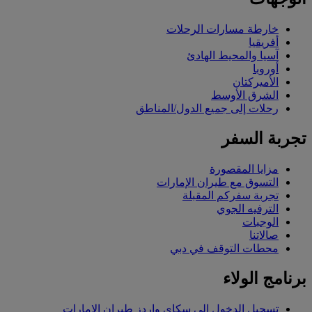
خارطة مسارات الرحلات
أفريقيا
آسيا والمحيط الهادئ
أوروبا
الأميركتان
الشرق الأوسط
رحلات إلى جميع الدول/المناطق
تجربة السفر
مزايا المقصورة
التسوق مع طيران الإمارات
تجربة سفركم المقبلة
الترفيه الجوي
الوجبات
صالاتنا
محطات التوقف في دبي
برنامج الولاء
تسجيل الدخول إلى سكاي واردز طيران الإمارات