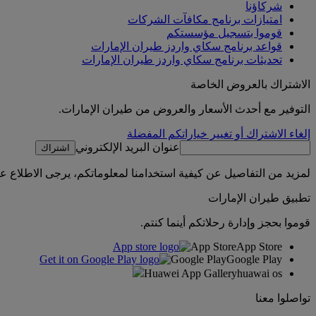
شركاؤنا
امتيازات برنامج مكافآت الشركات
قوموا بتسجيل مؤسستكم
قواعد برنامج سكاي واردز طيران الإمارات
تحديثات برنامج سكاي واردز طيران الإمارات
الاشتراك بالعروض الخاصة
التوفير مع أحدث الأسعار والعروض من طيران الإمارات.
إلغاء الاشتراك أو تغيير خياراتكم المفضلة
عنوان البريد الإلكتروني
اشتراك
لمزيد من التفاصيل عن كيفية استخدامنا لمعلوماتكم، يرجى الاطلاع 
تطبيق طيران الإمارات
قوموا بحجز وإدارة رحلاتكم أينما كنتم.
App Store
App Store
Google Play
Google Play
Huawei App Gallery
huawai os
تواصلوا معنا