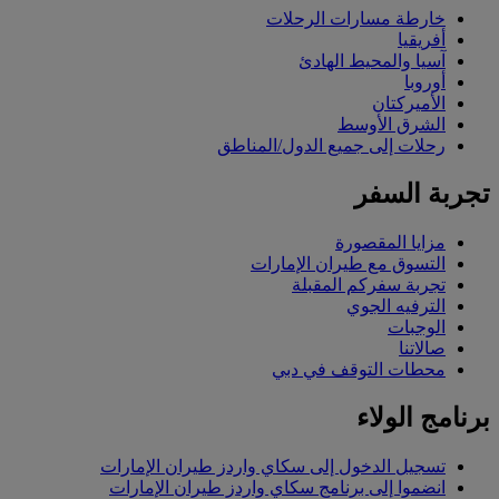
خارطة مسارات الرحلات
أفريقيا
آسيا والمحيط الهادئ
أوروبا
الأميركتان
الشرق الأوسط
رحلات إلى جميع الدول/المناطق
تجربة السفر
مزايا المقصورة
التسوق مع طيران الإمارات
تجربة سفركم المقبلة
الترفيه الجوي
الوجبات
صالاتنا
محطات التوقف في دبي
برنامج الولاء
تسجيل الدخول إلى سكاي واردز طيران الإمارات
انضموا إلى برنامج سكاي واردز طيران الإمارات